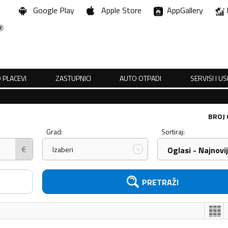
Google Play
Apple Store
AppGallery
 PLACEVI
ZASTUPNICI
AUTO OTPADI
SERVISI I U
BROJ
Grad:
Sortiraj:
€
Izaberi
Oglasi - Najnovij
PRETRAŽI