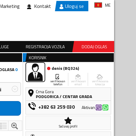
ME
Marketing
Kontakt
Uloguj se
SLUGE
REGISTRACIJA VOZILA
DODAJ OGLAS
KORISNIK
denis
(
BQ324
)
 OGLASA
0
verifikovan
verifikovan
verifikovana
telefon
email
lokacija
i
Crna Gora
PODGORICA
/
CENTAR GRADA
+382 63 259 030
Aktivan
Sačuvaj profil