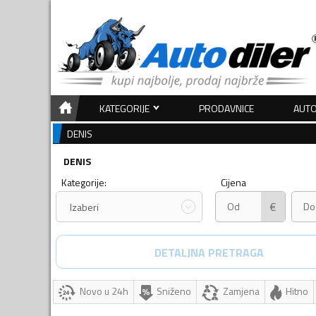
KATEGORIJE
PRODAVNICE
AUTO
DENIS
DENIS
Kategorije:
Cijena
€
Izaberi
DETALJNA PRETRAGA
Novo u 24h
Sniženo
Zamjena
Hitno