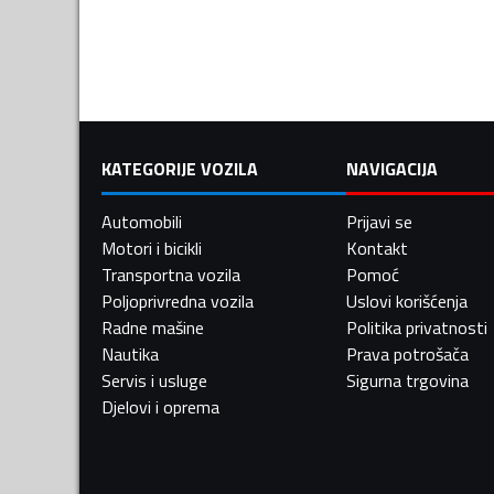
KATEGORIJE VOZILA
NAVIGACIJA
Automobili
Prijavi se
Motori i bicikli
Kontakt
Transportna vozila
Pomoć
Poljoprivredna vozila
Uslovi korišćenja
Radne mašine
Politika privatnosti
Nautika
Prava potrošača
Servis i usluge
Sigurna trgovina
Djelovi i oprema