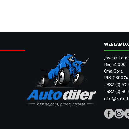
WEBLAB D.O
Jovana Toma
Bar, 85000
Crna Gora
PIB: 03007
+382 (0) 67
+382 (0) 30
info@autodi