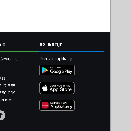
.O.
APLIKACIJE
ševića 1,
Preuzmi aplikaciju
:
448
 312 555
 550 099
ler.me