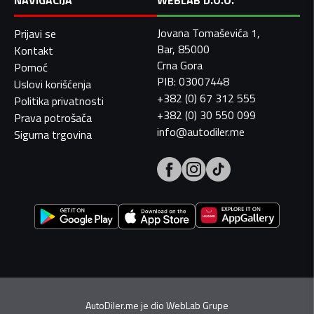
NAVIGACIJA
WEBLAB D.O.O.
Jovana Tomaševića 1,
Prijavi se
Bar, 85000
Kontakt
Crna Gora
Pomoć
PIB: 03007448
Uslovi korišćenja
+382 (0) 67 312 555
Politika privatnosti
+382 (0) 30 550 099
Prava potrošača
info@autodiler.me
Sigurna trgovina
AutoDiler.me je dio
WebLab Grupe