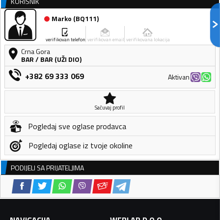
KORISNIK
Marko
(
BQ111
)
verifikovan telefon
verifikovan email
verifikovana lokacija
Crna Gora
BAR
/
BAR (UŽI DIO)
+382 69 333 069
Aktivan
Sačuvaj profil
Pogledaj sve oglase prodavca
Pogledaj oglase iz tvoje okoline
PODIJELI SA PRIJATELJIMA