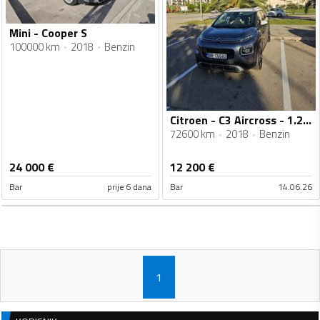
Mini - Cooper S
100000 km
2018
Benzin
Citroen - C3 Aircross - 1.2 Puretech
72600 km
2018
Benzin
24 000
€
12 200
€
Bar
prije 6 dana
Bar
14.06.26
1