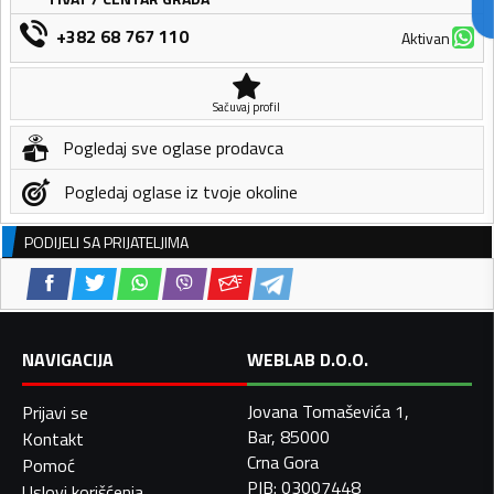
+382 68 767 110
Aktivan
Sačuvaj profil
Pogledaj sve oglase prodavca
Pogledaj oglase iz tvoje okoline
PODIJELI SA PRIJATELJIMA
NAVIGACIJA
WEBLAB D.O.O.
Jovana Tomaševića 1,
Prijavi se
Bar, 85000
Kontakt
Crna Gora
Pomoć
PIB: 03007448
Uslovi korišćenja