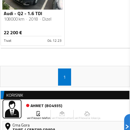
Audi - Q2 - 1.6 TDI
108000 km
2018
Dizel
22 200
€
Tivat
04.12.23
1
KORISNIK
AHMET
(
BO4935
)
verifikovan telefon
verifikovan email
verifikovana lokacija
Crna Gora
TIVAT
/
CENTAR GRADA