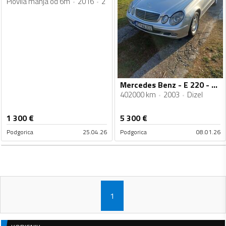
Plovila manja od 6m
2016
2
Mercedes Benz - E 220 - 220 CDI
402000 km
2003
Dizel
1 300
€
5 300
€
Podgorica
25.04.26
Podgorica
08.01.26
1