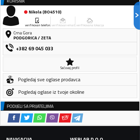
KORISNIK
Nikola
(
BO4510
)
verifikovan telefon
verifikovan email
verifikovana lokacija
Crna Gora
PODGORICA
/
ZETA
+382 69 045 033
Sačuvaj profil
Pogledaj sve oglase prodavca
Pogledaj oglase iz tvoje okoline
PODIJELI SA PRIJATELJIMA
NAVIGACIJA
WEBLAB D.O.O.