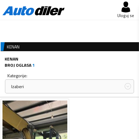
Uloguj se
KENAN
KENAN
BROJ OGLASA
1
Kategorije:
Izaberi