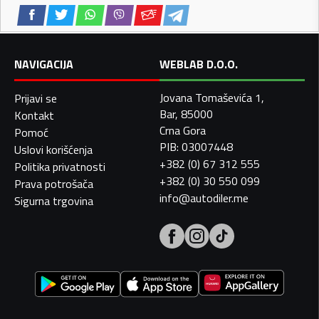
NAVIGACIJA
WEBLAB D.O.O.
Jovana Tomaševića 1,
Prijavi se
Bar, 85000
Kontakt
Crna Gora
Pomoć
PIB: 03007448
Uslovi korišćenja
+382 (0) 67 312 555
Politika privatnosti
+382 (0) 30 550 099
Prava potrošača
info@autodiler.me
Sigurna trgovina