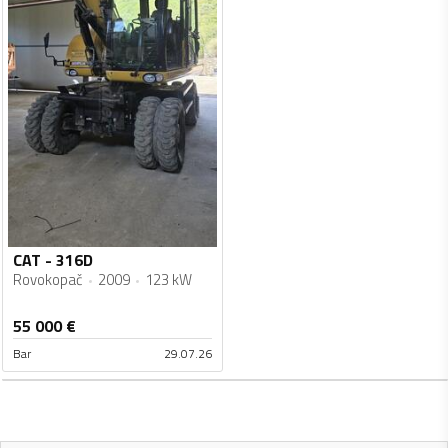
CAT - 316D
Rovokopač
2009
123 kW
55 000
€
Bar
29.07.26