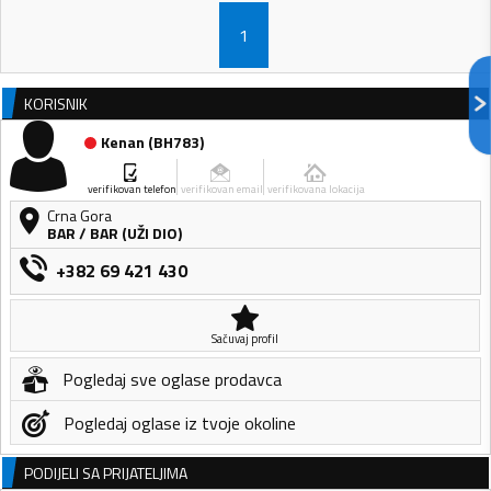
1
KORISNIK
Kenan
(
BH783
)
verifikovan telefon
verifikovan email
verifikovana lokacija
Crna Gora
BAR
/
BAR (UŽI DIO)
+382 69 421 430
Sačuvaj profil
Pogledaj sve oglase prodavca
Pogledaj oglase iz tvoje okoline
PODIJELI SA PRIJATELJIMA