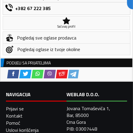
+382 67 222 385
Sačuvaj profil
Pogledaj sve oglase prodavca
Pogledaj oglase iz tvoje okoline
PODIJELI SA PRIJATELJIMA
NAVIGACIJA
WEBLAB D.O.O.
Jovana Tomaševića 1,
Prijavi se
Bar, 85000
Kontakt
Crna Gora
Pomoć
PIB: 03007448
Uslovi korišćenja