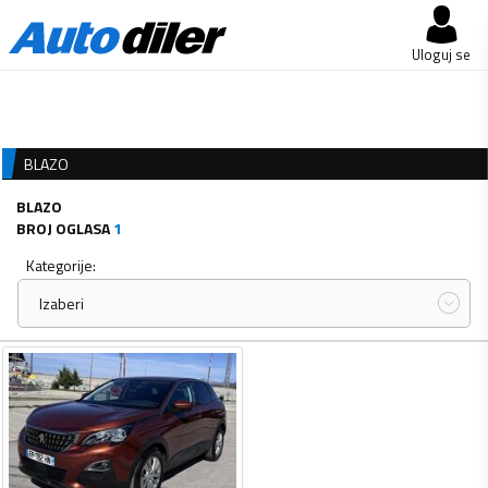
Uloguj se
BLAZO
BLAZO
BROJ OGLASA
1
Kategorije:
Izaberi