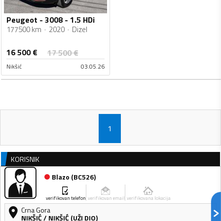
Peugeot - 3008 - 1.5 HDi
177500 km
2020
Dizel
16 500
€
17 500
€
Nikšić
03.05.26
1
KORISNIK
Blazo
(
BC526
)
verifikovan telefon
verifikovan email
verifikovana lokacija
Crna Gora
NIKŠIĆ
/
NIKŠIĆ (UŽI DIO)