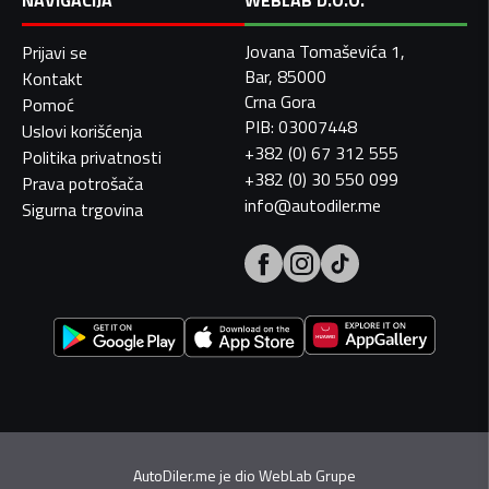
NAVIGACIJA
WEBLAB D.O.O.
Jovana Tomaševića 1,
Prijavi se
Bar, 85000
Kontakt
Crna Gora
Pomoć
PIB: 03007448
Uslovi korišćenja
+382 (0) 67 312 555
Politika privatnosti
+382 (0) 30 550 099
Prava potrošača
info@autodiler.me
Sigurna trgovina
AutoDiler.me je dio
WebLab Grupe