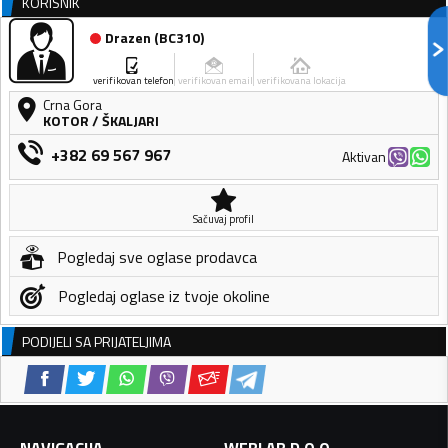
KORISNIK
Drazen
(
BC310
)
verifikovan telefon
verifikovan email
verifikovana lokacija
Crna Gora
KOTOR
/
ŠKALJARI
+382 69 567 967
Aktivan
Sačuvaj profil
Pogledaj sve oglase prodavca
Pogledaj oglase iz tvoje okoline
PODIJELI SA PRIJATELJIMA