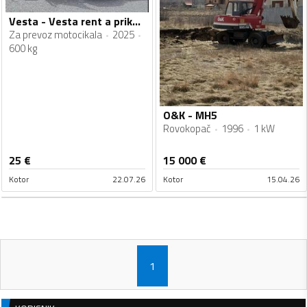
Vesta - Vesta rent a prikolica
Za prevoz motocikala
2025
600 kg
O&K - MH5
Rovokopač
1996
1 kW
25
€
15 000
€
Kotor
22.07.26
Kotor
15.04.26
1