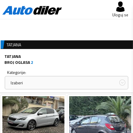
Uloguj se
TATJANA
TATJANA
BROJ OGLASA
2
Kategorije:
Izaberi