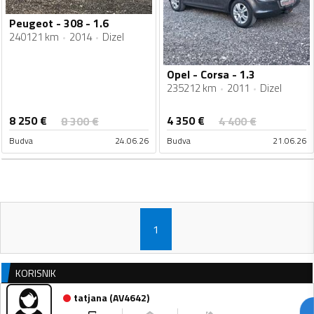
Peugeot - 308 - 1.6
240121 km
2014
Dizel
Opel - Corsa - 1.3
235212 km
2011
Dizel
8 250
€
4 350
€
8 300
€
4 400
€
Budva
24.06.26
Budva
21.06.26
1
KORISNIK
tatjana
(
AV4642
)