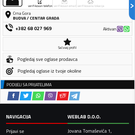
verifikovan telefon
verifikovan email
verifikovana lokacija
Crna Gora
BUDVA
/
CENTAR GRADA
+382 68 027 969
Aktivan
Sačuvaj profil
Pogledaj sve oglase prodavca
Pogledaj oglase iz tvoje okoline
PODIJELI SA PRIJATELJIMA
NAVIGACIJA
WEBLAB D.O.O.
Jovana Tomaševića 1,
Prijavi se