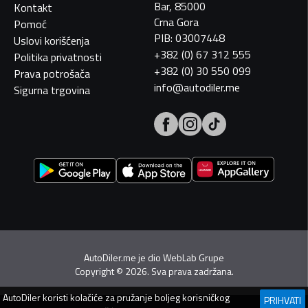
Bar, 85000
Kontakt
Crna Gora
Pomoć
PIB: 03007448
Uslovi korišćenja
+382 (0) 67 312 555
Politika privatnosti
+382 (0) 30 550 099
Prava potrošača
info@autodiler.me
Sigurna trgovina
AutoDiler.me je dio
WebLab Grupe
Copyright
©
2026. Sva prava zadržana.
AutoDiler
koristi kolačiće za pružanje boljeg korisničkog
PRIHVATI