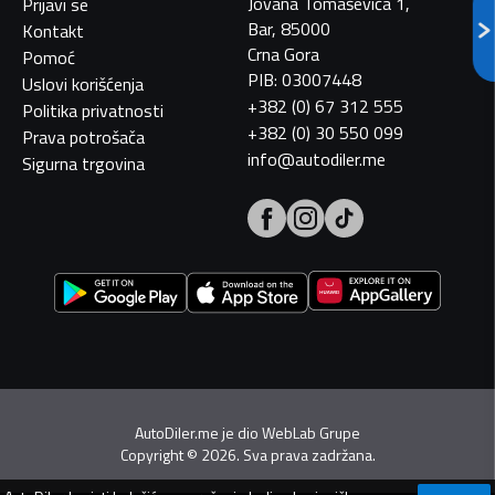
Jovana Tomaševića 1,
Prijavi se
Bar, 85000
Kontakt
Crna Gora
Pomoć
PIB: 03007448
Uslovi korišćenja
+382 (0) 67 312 555
Politika privatnosti
+382 (0) 30 550 099
Prava potrošača
info@autodiler.me
Sigurna trgovina
AutoDiler.me je dio
WebLab Grupe
Copyright
©
2026. Sva prava zadržana.