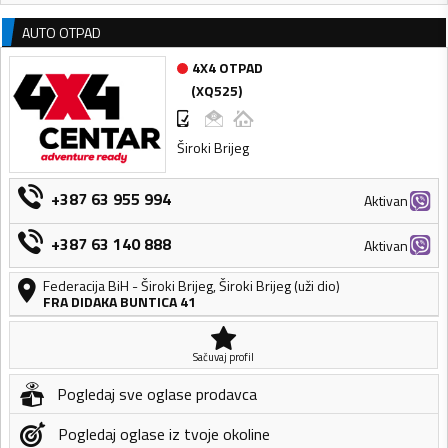
AUTO OTPAD
4X4 OTPAD
(
XQ525
)
Široki Brijeg
+387 63 955 994
Aktivan
+387 63 140 888
Aktivan
Federacija BiH
-
Široki Brijeg
,
Široki Brijeg (uži dio)
FRA DIDAKA BUNTICA 41
Sačuvaj profil
Pogledaj sve oglase prodavca
Pogledaj oglase iz tvoje okoline