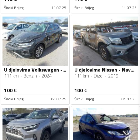
Široki Brijeg
11.07.25
Široki Brijeg
11.07.25
U djelovima Volkswagen - T-Roc 1.0TSI
U djelovima Nissan - Navara 2.3DCI
111 km
Benzin
2024
111 km
Dizel
2019
100
€
100
€
Široki Brijeg
04.07.25
Široki Brijeg
04.07.25