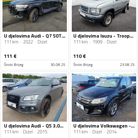
U djelovima Audi - Q7 50TDI
U djelovima Isuzu - Trooper 3.0D
111 km
2022
Dizel
111 km
1999
Dizel
111
€
110
€
Široki Brijeg
30.08.25
Široki Brijeg
23.08.25
U djelovima Audi - Q5 3.0tdi
U djelovima Volkswagen - Tiguan 2.0 TDI
111 km
Dizel
2015
111 km
Dizel
2014