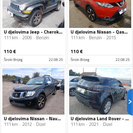
U djelovima Jeep - Cherokee 3.7
U djelovima Nissan - Qashqai 1.2
111 km
2006
Benzin
111 km
Benzin
2015
110
€
110
€
Široki Brijeg
22.08.25
Široki Brijeg
22.08.25
U djelovima Nissan - Navara 2.5 dci
U djelovima Land Rover - Range Rover Evoque 2.0 D
111 km
2012
Dizel
111 km
2021
Dizel