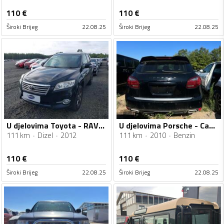
110
€
110
€
Široki Brijeg
22.08.25
Široki Brijeg
22.08.25
U djelovima Toyota - RAV 4 2.2D
U djelovima Porsche - Cayenne 4.8 v8
111 km
Dizel
2012
111 km
2010
Benzin
110
€
110
€
Široki Brijeg
22.08.25
Široki Brijeg
22.08.25