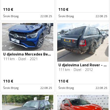
110
€
110
€
Široki Brijeg
22.08.25
Široki Brijeg
22.08.25
U djelovima Mercedes Benz - GLC 300 300CDI
111 km
Dizel
2021
U djelovima Land Rover - Range Rover Sport 3.0 v6
111 km
Dizel
2012
110
€
110
€
Široki Brijeg
22.08.25
Široki Brijeg
22.08.25