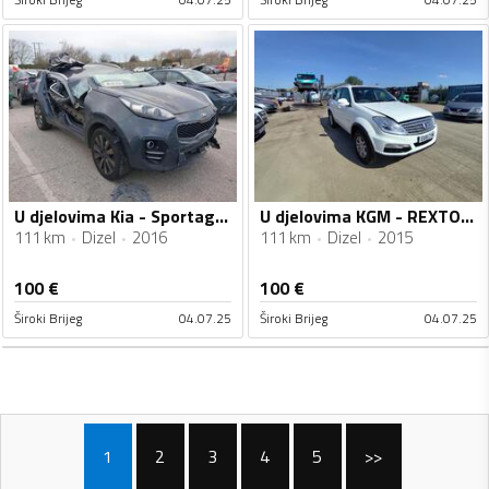
U djelovima Kia - Sportage 2.0CRD
U djelovima KGM - REXTON 2.0
111 km
Dizel
2016
111 km
Dizel
2015
100
€
100
€
Široki Brijeg
04.07.25
Široki Brijeg
04.07.25
1
2
3
4
5
>>