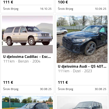
111
€
100
€
Široki Brijeg
16.10.25
Široki Brijeg
10.09.25
U djelovima Cadillac - Escalade 6.0
111 km
Benzin
2004
U djelovima Audi - Q5 40TDI
111 km
Dizel
2023
111
€
111
€
Široki Brijeg
30.08.25
Široki Brijeg
30.08.25