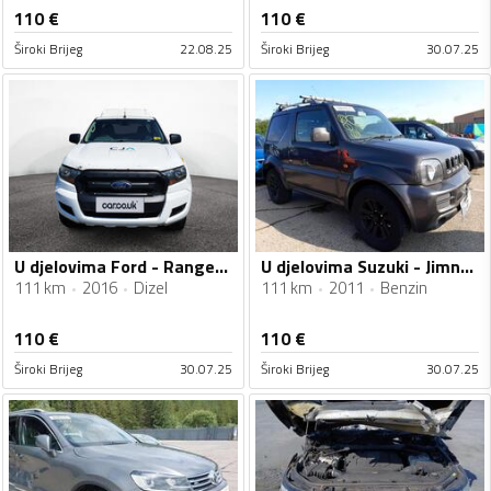
110
€
110
€
Široki Brijeg
22.08.25
Široki Brijeg
30.07.25
U djelovima Ford - Ranger 2.2 TDCI
U djelovima Suzuki - Jimny 1.3B
111 km
2016
Dizel
111 km
2011
Benzin
110
€
110
€
Široki Brijeg
30.07.25
Široki Brijeg
30.07.25