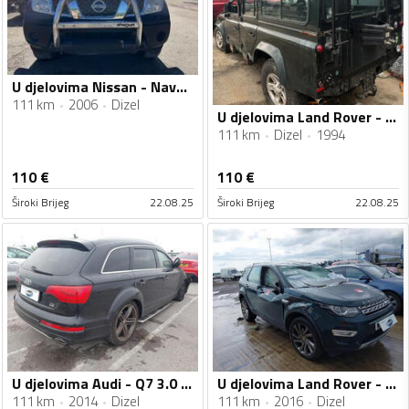
U djelovima Nissan - Navara 2006
111 km
2006
Dizel
U djelovima Land Rover - Defender td5
111 km
Dizel
1994
110
€
110
€
Široki Brijeg
22.08.25
Široki Brijeg
22.08.25
U djelovima Audi - Q7 3.0 TDI
U djelovima Land Rover - Discovery Sport 2.0D
111 km
2014
Dizel
111 km
2016
Dizel