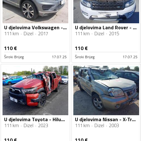
U djelovima Land Rover - Range Rover Sport 3.0
U djelovima Volkswagen - Touareg 3.0 V6
111 km
Dizel
2015
111 km
Dizel
2017
110
€
110
€
Široki Brijeg
17.07.25
Široki Brijeg
17.07.25
U djelovima Toyota - Hilux 2.8 D4D
U djelovima Nissan - X-Trail 2.2 DCI
111 km
Dizel
2023
111 km
Dizel
2003
110
€
110
€