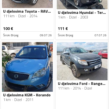
U djelovima Toyota - RAV 4 2.0 D4D
U djelovima Hyundai - Terracan 2.9 CRDI
111 km
Dizel
2014
1 km
Dizel
2003
100
€
111
€
Široki Brijeg
09.07.26
Široki Brijeg
07.07.26
U djelovima Ford - Ranger 2.2 TDCI
111 km
2014
Dizel
U djelovima KGM - Korando
1 km
Dizel
2011