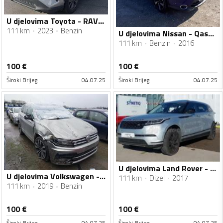
U djelovima Toyota - RAV 4 2.5
111 km
2023
Benzin
U djelovima Nissan - Qashqai 1.2
111 km
Benzin
2016
100
€
100
€
Široki Brijeg
04.07.25
Široki Brijeg
04.07.25
U djelovima Land Rover - Range Rover Velar 2.0TD4
U djelovima Volkswagen - Tiguan 1.5TSI
111 km
Dizel
2017
111 km
2019
Benzin
100
€
100
€
Široki Brijeg
04.07.25
Široki Brijeg
04.07.25