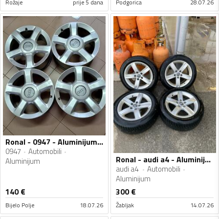
Rožaje
prije 5 dana
Podgorica
28.07.26
Ronal - 0947 - Aluminijum felne
0947
Automobili
Ronal - audi a4 - Aluminijum felne
Aluminijum
audi a4
Automobili
Aluminijum
140
€
300
€
Bijelo Polje
18.07.26
Žabljak
14.07.26