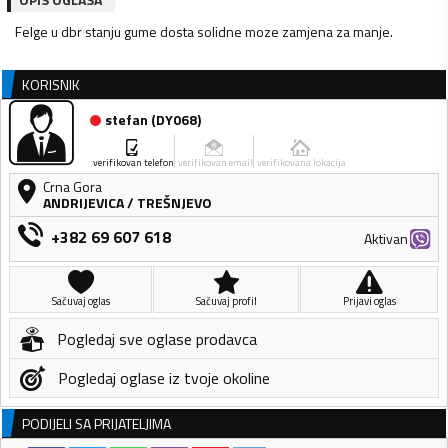
Felge u dbr stanju gume dosta solidne moze zamjena za manje.
KORISNIK
stefan
(
DY068
)
verifikovan telefon
verifikovan email
verifikovana lokacija
Crna Gora
ANDRIJEVICA
/
TREŠNJEVO
+382 69 607 618
Aktivan
Sačuvaj oglas
Sačuvaj profil
Prijavi oglas
Pogledaj sve oglase prodavca
Pogledaj oglase iz tvoje okoline
PODIJELI SA PRIJATELJIMA