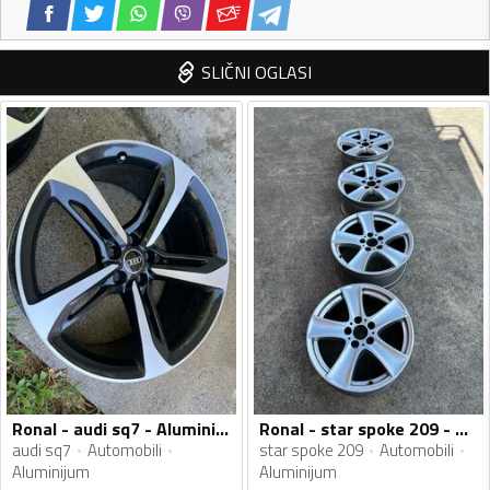
SLIČNI OGLASI
Ronal - audi sq7 - Aluminijum felne
Ronal - star spoke 209 - Aluminijum felne
audi sq7
Automobili
star spoke 209
Automobili
Aluminijum
Aluminijum