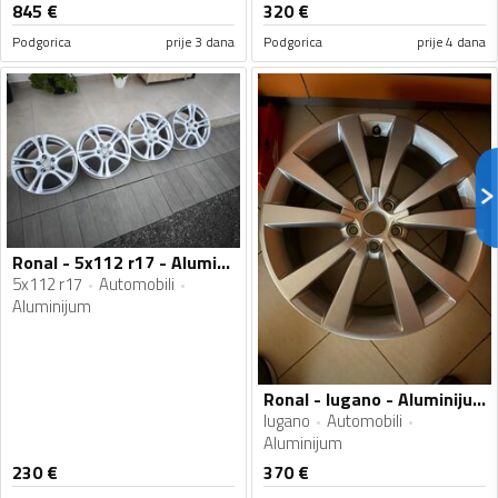
845
€
320
€
Podgorica
prije 3 dana
Podgorica
prije 4 dana
Ronal - 5x112 r17 - Aluminijum felne
5x112 r17
Automobili
Aluminijum
Ronal - lugano - Aluminijum felne
lugano
Automobili
Aluminijum
230
€
370
€