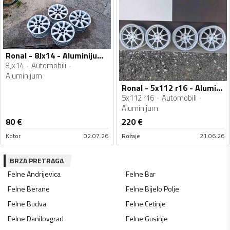
Ronal - 8Jx14 - Aluminijum felne
8Jx14
Automobili
Aluminijum
Ronal - 5x112 r16 - Aluminijum felne
5x112 r16
Automobili
Aluminijum
80
€
220
€
Kotor
02.07.26
Rožaje
21.06.26
BRZA PRETRAGA
Felne
Andrijevica
Felne
Bar
Felne
Berane
Felne
Bijelo Polje
Felne
Budva
Felne
Cetinje
Felne
Danilovgrad
Felne
Gusinje