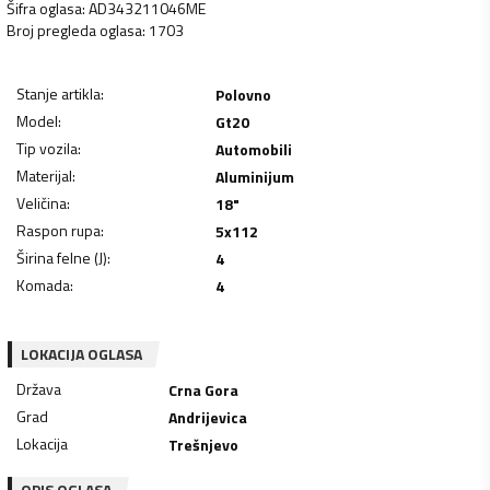
Šifra oglasa
:
AD343211046ME
Broj pregleda oglasa
:
1703
Stanje artikla
:
Polovno
Model
:
Gt20
Tip vozila
:
Automobili
Materijal
:
Aluminijum
Veličina
:
18"
Raspon rupa
:
5x112
Širina felne (J)
:
4
Komada
:
4
LOKACIJA OGLASA
Država
Crna Gora
Grad
Andrijevica
Lokacija
Trešnjevo
OPIS OGLASA