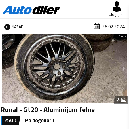
Uloguj se
28.02.2024
NAZAD
1 od 2
2
Ronal - Gt20 - Aluminijum felne
250
€
Po dogovoru