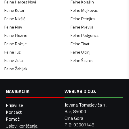
Felne
Herceg Novi
Felne
Kolašin
Felne
Kotor
Felne
Mojkovac
Felne
Nikšić
Felne
Petnjica
Felne
Plav
Felne
Pljevlja
Felne
Plužine
Felne
Podgorica
Felne
Rožaje
Felne
Tivat
Felne
Tuzi
Felne
Ulcinj
Felne
Zeta
Felne
Šavnik
Felne
Žabljak
NAVIGACIJA
WEBLAB D.O.O.
Jovana Tomaševića 1,
Prijavi se
Bar, 85000
Kontakt
Crna Gora
Pomoć
PIB: 03007448
Uslovi korišćenja