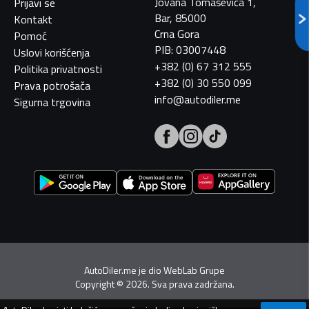
Jovana Tomaševića 1,
Prijavi se
Bar, 85000
Kontakt
Crna Gora
Pomoć
PIB: 03007448
Uslovi korišćenja
+382 (0) 67 312 555
Politika privatnosti
+382 (0) 30 550 099
Prava potrošača
info@autodiler.me
Sigurna trgovina
AutoDiler.me je dio
WebLab Grupe
Copyright
©
2026. Sva prava zadržana.