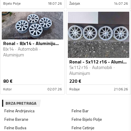
Bijelo Polje
18.07.26
Žabljak
14.07.26
Ronal - 8Jx14 - Aluminijum felne
8Jx14
Automobili
Aluminijum
Ronal - 5x112 r16 - Aluminijum felne
5x112 r16
Automobili
Aluminijum
80
€
220
€
Kotor
02.07.26
Rožaje
21.06.26
BRZA PRETRAGA
Felne
Andrijevica
Felne
Bar
Felne
Berane
Felne
Bijelo Polje
Felne
Budva
Felne
Cetinje