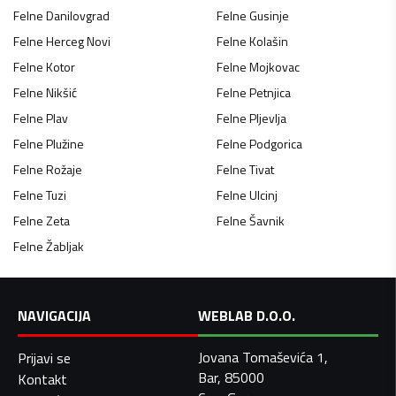
Felne
Danilovgrad
Felne
Gusinje
Felne
Herceg Novi
Felne
Kolašin
Felne
Kotor
Felne
Mojkovac
Felne
Nikšić
Felne
Petnjica
Felne
Plav
Felne
Pljevlja
Felne
Plužine
Felne
Podgorica
Felne
Rožaje
Felne
Tivat
Felne
Tuzi
Felne
Ulcinj
Felne
Zeta
Felne
Šavnik
Felne
Žabljak
NAVIGACIJA
WEBLAB D.O.O.
Jovana Tomaševića 1,
Prijavi se
Bar, 85000
Kontakt