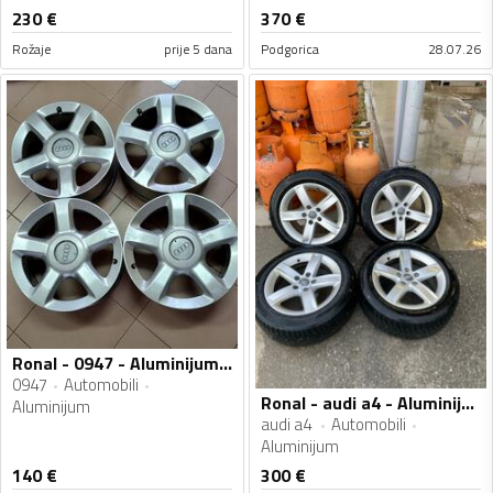
230
€
370
€
Rožaje
prije 5 dana
Podgorica
28.07.26
Ronal - 0947 - Aluminijum felne
0947
Automobili
Ronal - audi a4 - Aluminijum felne
Aluminijum
audi a4
Automobili
Aluminijum
140
€
300
€