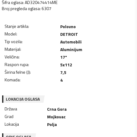
Šifra oglasa
:
AD320474414ME
Broj pregleda oglasa
:
6307
Stanje artikla
:
Polovno
Model
:
DETROIT
Tip vozila
:
Automobili
Materijal
:
Aluminijum
Veličina
:
17"
Raspon rupa
:
5x112
Širina felne (J)
:
7,5
Komada
:
4
LOKACIJA OGLASA
Država
Crna Gora
Grad
Mojkovac
Lokacija
Polja
OPIS OGLASA