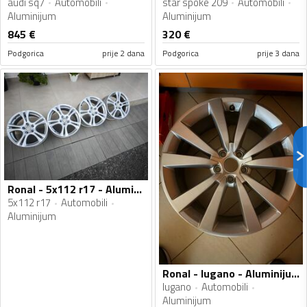
audi sq7
Automobili
star spoke 209
Automobili
Aluminijum
Aluminijum
845
€
320
€
Podgorica
prije 2 dana
Podgorica
prije 3 dana
Ronal - 5x112 r17 - Aluminijum felne
5x112 r17
Automobili
Aluminijum
Ronal - lugano - Aluminijum felne
lugano
Automobili
Aluminijum