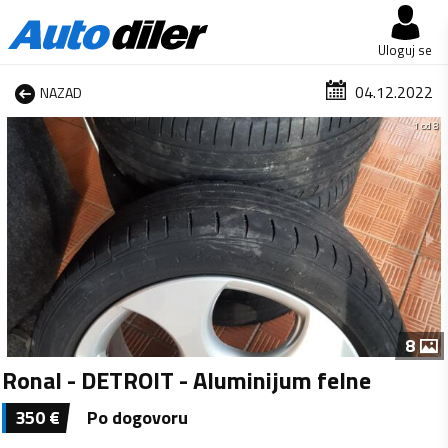
Uloguj se
04.12.2022
NAZAD
1 od 8
8
Ronal - DETROIT - Aluminijum felne
350
€
Po dogovoru