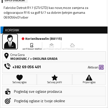
Fabricke Detroit R17 (GTI/GTD) kao nove,moze zamjena za
odgovarajuce R16 sa golf 6/7 sa dobrim ljetnjim gumama
069056401viber
KORISNIK
Korisnikveselin
(
BA115
)
verifikovan telefon
verifikovan email
verifikovana lokacija
Crna Gora
MOJKOVAC
/
> OKOLINA GRADA
+382 69 056 401
Aktivan
Sačuvaj oglas
Sačuvaj profil
Prijavi oglas
Pogledaj sve oglase prodavca
Pogledaj oglase iz tvoje okoline