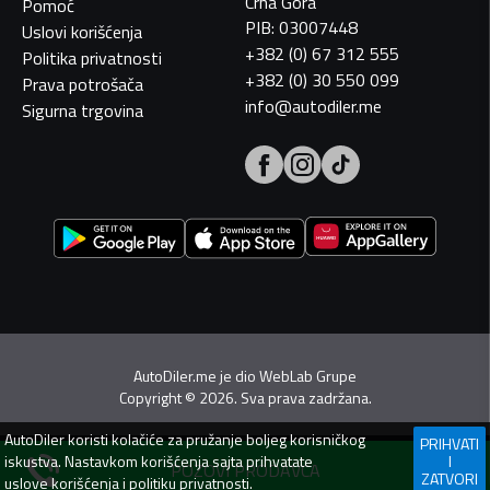
Crna Gora
Pomoć
PIB: 03007448
Uslovi korišćenja
+382 (0) 67 312 555
Politika privatnosti
+382 (0) 30 550 099
Prava potrošača
info@autodiler.me
Sigurna trgovina
AutoDiler.me je dio
WebLab Grupe
Copyright
©
2026. Sva prava zadržana.
AutoDiler
koristi kolačiće za pružanje boljeg korisničkog
PRIHVATI
iskustva. Nastavkom korišćenja sajta prihvatate
I
POZOVI PRODAVCA
ZATVORI
uslove korišćenja
i
politiku privatnosti
.