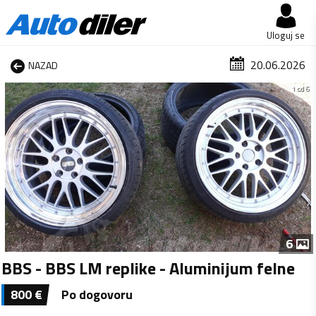
Uloguj se
20.06.2026
NAZAD
1 od 6
6
BBS - BBS LM replike - Aluminijum felne
800
€
Po dogovoru