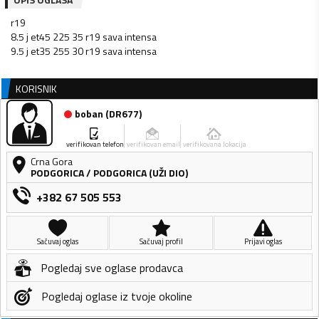
r19
8.5 j et45 225 35 r19 sava intensa
9.5 j et35 255 30 r19 sava intensa
KORISNIK
boban
(
DR677
)
verifikovan telefon
verifikovan email
verifikovana lokacija
Crna Gora
PODGORICA
/
PODGORICA (UŽI DIO)
+382 67 505 553
Sačuvaj oglas
Sačuvaj profil
Prijavi oglas
Pogledaj sve oglase prodavca
Pogledaj oglase iz tvoje okoline