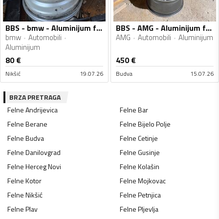
BBS - bmw - Aluminijum felne
BBS - AMG - Aluminijum felne
bmw
Automobili
AMG
Automobili
Aluminijum
Aluminijum
80
€
450
€
Nikšić
19.07.26
Budva
15.07.26
BRZA PRETRAGA
Felne
Andrijevica
Felne
Bar
Felne
Berane
Felne
Bijelo Polje
Felne
Budva
Felne
Cetinje
Felne
Danilovgrad
Felne
Gusinje
Felne
Herceg Novi
Felne
Kolašin
Felne
Kotor
Felne
Mojkovac
Felne
Nikšić
Felne
Petnjica
Felne
Plav
Felne
Pljevlja