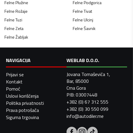
Felne
Plužine
Felne
Podgorica
Felne
Rožaje
Felne
Tivat
Felne
Tuzi
Felne
Ulcinj
Felne
Zeta
Felne
Šavnik
Felne
Žabljak
NAVIGACIJA
WEBLAB D.O.O.
Jovana Tomaševića 1,
Prijavi se
Bar, 85000
Kontakt
Crna Gora
Pomoć
PIB: 03007448
Uslovi korišćenja
+382 (0) 67 312 555
Politika privatnosti
+382 (0) 30 550 099
Prava potrošača
info@autodiler.me
Sigurna trgovina