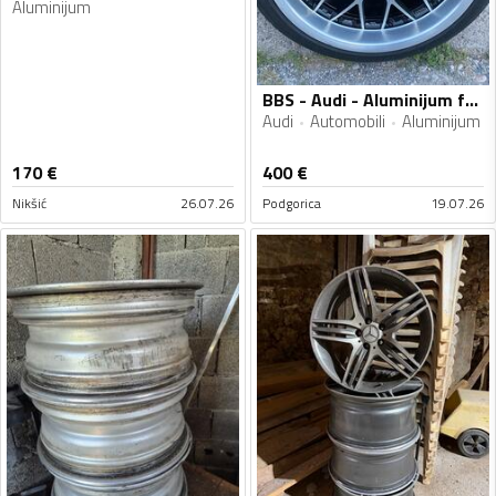
Aluminijum
BBS - Audi - Aluminijum felne
Audi
Automobili
Aluminijum
170
€
400
€
Nikšić
26.07.26
Podgorica
19.07.26