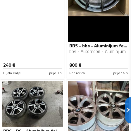
BBS - bbs - Aluminijum felne
bbs
Automobili
Aluminijum
240
€
800
€
Bijelo Polje
prije 8 h
Podgorica
prije 16 h