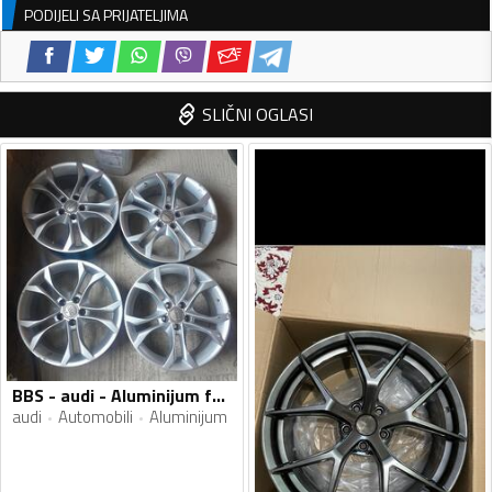
PODIJELI SA PRIJATELJIMA
SLIČNI OGLASI
BBS - audi - Aluminijum felne
audi
Automobili
Aluminijum