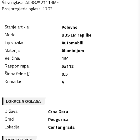
Šifra oglasa
:
AD382527113ME
Broj pregleda oglasa
:
1703
Stanje artikla
:
Polovno
Model
:
BBS LM replike
Tip vozila
:
Automobili
Materijal
:
Aluminijum
Veličina
:
19"
Raspon rupa
:
5x112
Širina felne (J)
:
9,5
Komada
:
4
LOKACIJA OGLASA
Država
Crna Gora
Grad
Podgorica
Lokacija
Centar grada
OPIS OGLASA