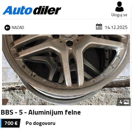
Uloguj se
14.12.2025
NAZAD
1 od 4
4
BBS - 5 - Aluminijum felne
700
€
Po dogovoru