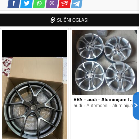
SLIČNI OGLASI
BBS - audi - Aluminijum felne
audi
Automobili
Aluminijum