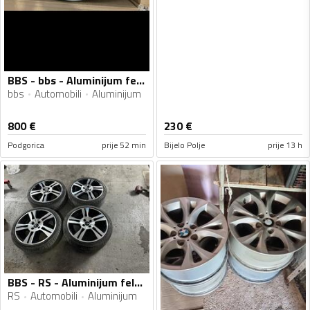
BBS - bbs - Aluminijum felne
bbs
Automobili
Aluminijum
800
€
230
€
Podgorica
prije 52 min
Bijelo Polje
prije 13 h
BBS - RS - Aluminijum felne
RS
Automobili
Aluminijum