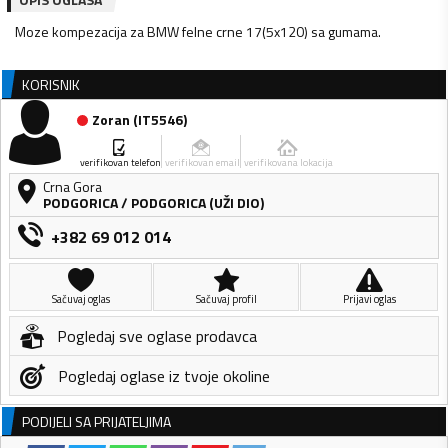
Moze kompezacija za BMW felne crne 17(5x120) sa gumama.
KORISNIK
Zoran
(
IT5546
)
verifikovan telefon
verifikovan email
verifikovana lokacija
Crna Gora
PODGORICA
/
PODGORICA (UŽI DIO)
+382 69 012 014
Sačuvaj oglas
Sačuvaj profil
Prijavi oglas
Pogledaj sve oglase prodavca
Pogledaj oglase iz tvoje okoline
PODIJELI SA PRIJATELJIMA