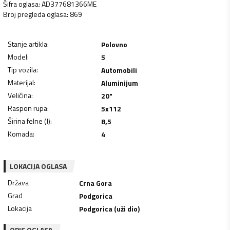
Šifra oglasa
:
AD377681366ME
Broj pregleda oglasa
:
869
Stanje artikla
:
Polovno
Model
:
5
Tip vozila
:
Automobili
Materijal
:
Aluminijum
Veličina
:
20"
Raspon rupa
:
5x112
Širina felne (J)
:
8,5
Komada
:
4
LOKACIJA OGLASA
Država
Crna Gora
Grad
Podgorica
Lokacija
Podgorica (uži dio)
OPIS OGLASA