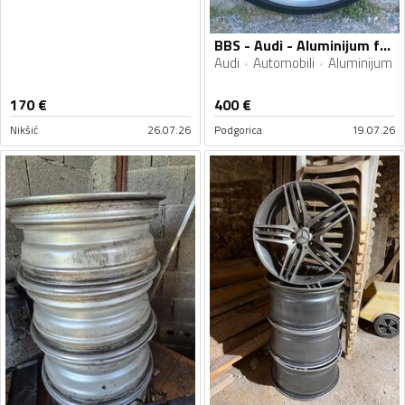
BBS - Audi - Aluminijum felne
Audi
Automobili
Aluminijum
170
€
400
€
Nikšić
26.07.26
Podgorica
19.07.26