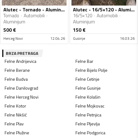
Alutec - Tornado - Aluminijum felne
Alutec - 16/5×120 - Aluminijum felne
Tornado
Automobili
16/5×120
Automobili
Aluminijum
Aluminijum
500
€
150
€
Herceg Novi
12.04.26
Gusinje
16.03.26
BRZA PRETRAGA
Felne
Andrijevica
Felne
Bar
Felne
Berane
Felne
Bijelo Polje
Felne
Budva
Felne
Cetinje
Felne
Danilovgrad
Felne
Gusinje
Felne
Herceg Novi
Felne
Kolašin
Felne
Kotor
Felne
Mojkovac
Felne
Nikšić
Felne
Petnjica
Felne
Plav
Felne
Pljevlja
Felne
Plužine
Felne
Podgorica