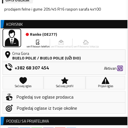
prodajem felne i gume 205/45 R16 raspon sarafa 4x100
KORISNIK
Ranko
(
OE277
)
verifikovan telefon
verifikovan email
verifikovana lokacija
Crna Gora
BIJELO POLJE
/
BIJELO POLJE (UŽI DIO)
+382 68 307 454
Aktivan
Sačuvaj oglas
Sačuvaj profil
Prijavi oglas
Pogledaj sve oglase prodavca
Pogledaj oglase iz tvoje okoline
PODIJELI SA PRIJATELJIMA