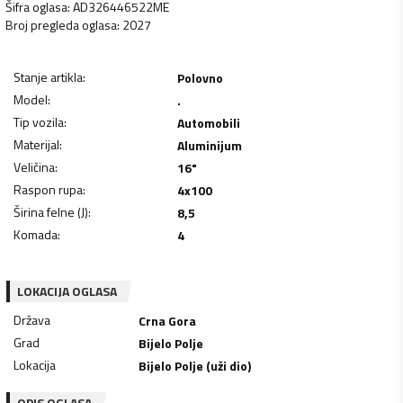
Šifra oglasa
:
AD326446522ME
Broj pregleda oglasa
:
2027
Stanje artikla
:
Polovno
Model
:
.
Tip vozila
:
Automobili
Materijal
:
Aluminijum
Veličina
:
16"
Raspon rupa
:
4x100
Širina felne (J)
:
8,5
Komada
:
4
LOKACIJA OGLASA
Država
Crna Gora
Grad
Bijelo Polje
Lokacija
Bijelo Polje (uži dio)
OPIS OGLASA