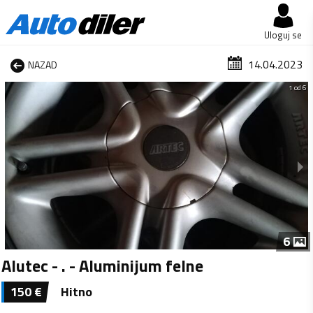
Uloguj se
14.04.2023
NAZAD
1 od 6
6
Alutec - . - Aluminijum felne
150
€
Hitno