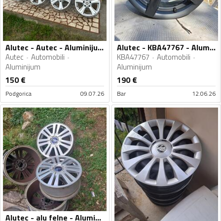
Alutec - Autec - Aluminijum felne
Alutec - KBA47767 - Aluminijum felne
Autec
Automobili
KBA47767
Automobili
Aluminijum
Aluminijum
150
€
190
€
Podgorica
09.07.26
Bar
12.06.26
Alutec - alu felne - Aluminijum felne