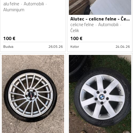
alu felne
Automobili
Aluminijum
Alutec - celicne felne - Čelik felne
celicne felne
Automobili
Čelik
100
€
100
€
Budva
26.05.26
Kotor
24.04.26