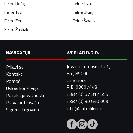
Felne
Rožaje
Felne
Tivat
Felne
Tuzi
Felne
Ulcinj
Felne
Zeta
Felne
Šavnik
Felne
Žabljak
NAVIGACIJA
WEBLAB D.O.O.
Jovana Tomaševića 1,
Prijavi se
Bar, 85000
Kontakt
Crna Gora
Pomoć
PIB: 03007448
Uslovi korišćenja
+382 (0) 67 312 555
Politika privatnosti
+382 (0) 30 550 099
Prava potrošača
info@autodiler.me
Sigurna trgovina