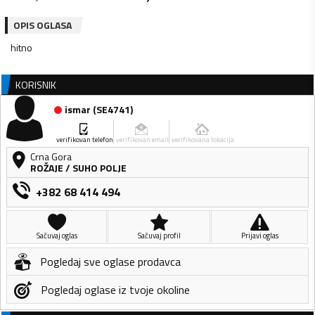
OPIS OGLASA
KORISNIK
ismar
(
SE4741
)
verifikovan telefon
verifikovan email
verifikovana lokacija
Crna Gora
ROŽAJE
/
SUHO POLJE
+382 68 414 494
Sačuvaj oglas
Sačuvaj profil
Prijavi oglas
Pogledaj sve oglase prodavca
Pogledaj oglase iz tvoje okoline