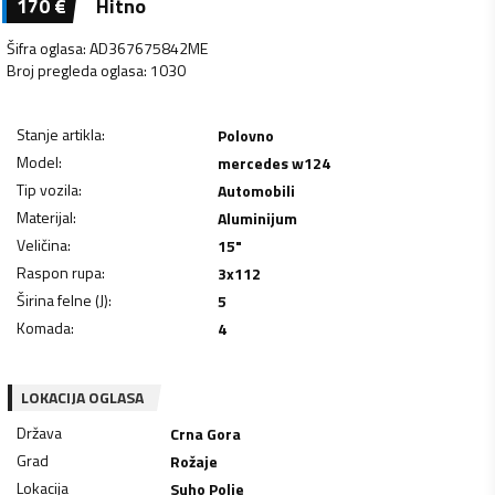
170
€
Hitno
Šifra oglasa
:
AD367675842ME
Broj pregleda oglasa
:
1030
Stanje artikla
:
Polovno
Model
:
mercedes w124
Tip vozila
:
Automobili
Materijal
:
Aluminijum
Veličina
:
15"
Raspon rupa
:
3x112
Širina felne (J)
:
5
Komada
:
4
LOKACIJA OGLASA
Država
Crna Gora
Grad
Rožaje
Lokacija
Suho Polje