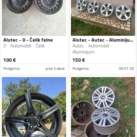
Alutec - 0 - Čelik felne
Alutec - Autec - Aluminijum felne
0
Automobili
Čelik
Autec
Automobili
Aluminijum
100
€
150
€
Podgorica
prije 3 dana
Podgorica
09.07.26