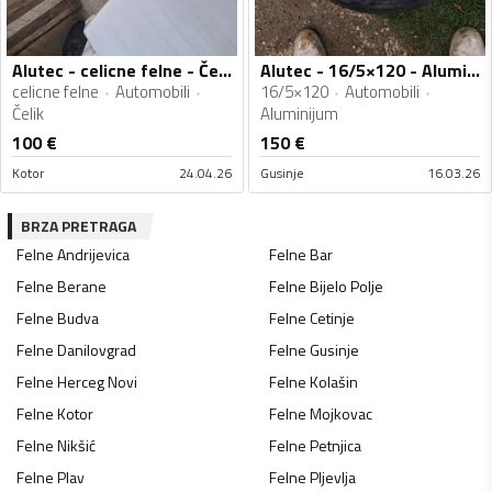
Alutec - celicne felne - Čelik felne
Alutec - 16/5×120 - Aluminijum felne
celicne felne
Automobili
16/5×120
Automobili
Čelik
Aluminijum
100
€
150
€
Kotor
24.04.26
Gusinje
16.03.26
BRZA PRETRAGA
Felne
Andrijevica
Felne
Bar
Felne
Berane
Felne
Bijelo Polje
Felne
Budva
Felne
Cetinje
Felne
Danilovgrad
Felne
Gusinje
Felne
Herceg Novi
Felne
Kolašin
Felne
Kotor
Felne
Mojkovac
Felne
Nikšić
Felne
Petnjica
Felne
Plav
Felne
Pljevlja