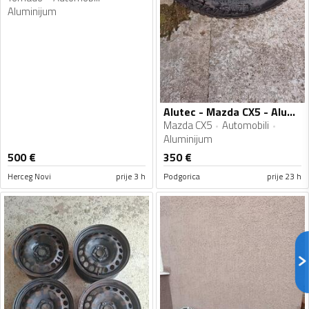
Aluminijum
Alutec - Mazda CX5 - Aluminijum felne
Mazda CX5
Automobili
Aluminijum
500
€
350
€
Herceg Novi
prije 3 h
Podgorica
prije 23 h