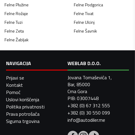
Felne
Plužine
Felne
Podgorica
Felne
Rožaje
Felne
Tivat
Felne
Tuzi
Felne
Ulcinj
Felne
Zeta
Felne
Šavnik
Felne
Žabljak
NAVIGACIJA
WEBLAB D.O.O.
Jovana Tomaševića 1,
Prijavi se
Bar, 85000
Kontakt
Crna Gora
Pomoć
PIB: 03007448
Uslovi korišćenja
+382 (0) 67 312 555
Politika privatnosti
+382 (0) 30 550 099
Prava potrošača
info@autodiler.me
Sigurna trgovina