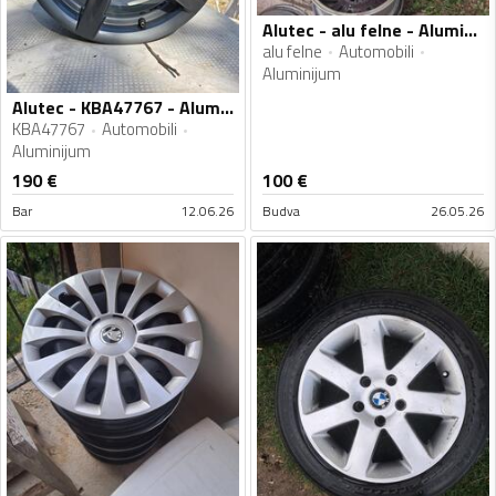
Alutec - alu felne - Aluminijum felne
alu felne
Automobili
Aluminijum
Alutec - KBA47767 - Aluminijum felne
KBA47767
Automobili
Aluminijum
190
€
100
€
Bar
12.06.26
Budva
26.05.26