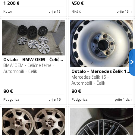
1 200
€
450
€
Kotor
prije 13 h
Nikšić
prije 13 h
Ostalo - BMW OEM - Čelične felne - Čelik felne
BMW OEM - Čelične felne
Ostalo - Mercedes čelik 16 - Čelik felne
Automobili
Čelik
Mercedes čelik 16
Automobili
Čelik
80
€
80
€
Podgorica
prije 16 h
Podgorica
prije 1 dan