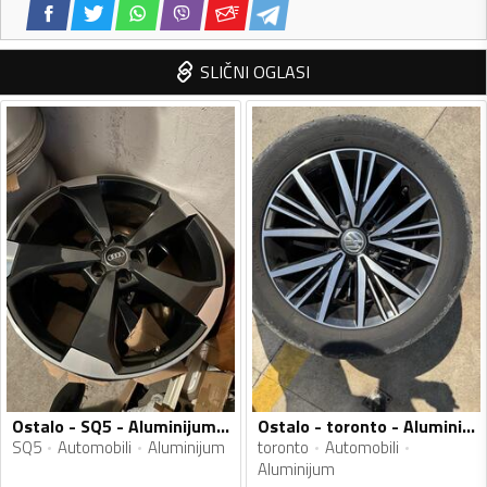
SLIČNI OGLASI
Ostalo - SQ5 - Aluminijum felne
Ostalo - toronto - Aluminijum felne
SQ5
Automobili
Aluminijum
toronto
Automobili
Aluminijum