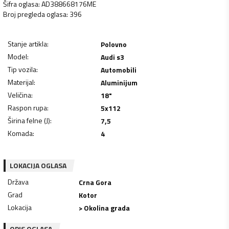
Šifra oglasa
:
AD388668176ME
Broj pregleda oglasa
:
396
Stanje artikla
:
Polovno
Model
:
Audi s3
Tip vozila
:
Automobili
Materijal
:
Aluminijum
Veličina
:
18"
Raspon rupa
:
5x112
Širina felne (J)
:
7,5
Komada
:
4
LOKACIJA OGLASA
Država
Crna Gora
Grad
Kotor
Lokacija
> Okolina grada
OPIS OGLASA