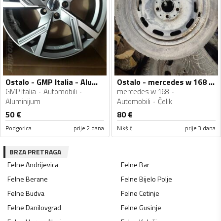
Ostalo - GMP Italia - Aluminijum felne
Ostalo - mercedes w 168 - Čelik felne
GMP Italia
Automobili
mercedes w 168
Aluminijum
Automobili
Čelik
50
€
80
€
Podgorica
prije 2 dana
Nikšić
prije 3 dana
BRZA PRETRAGA
Felne
Andrijevica
Felne
Bar
Felne
Berane
Felne
Bijelo Polje
Felne
Budva
Felne
Cetinje
Felne
Danilovgrad
Felne
Gusinje