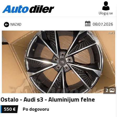
Uloguj se
08.07.2026
NAZAD
1 od 2
2
Ostalo - Audi s3 - Aluminijum felne
550
€
Po dogovoru