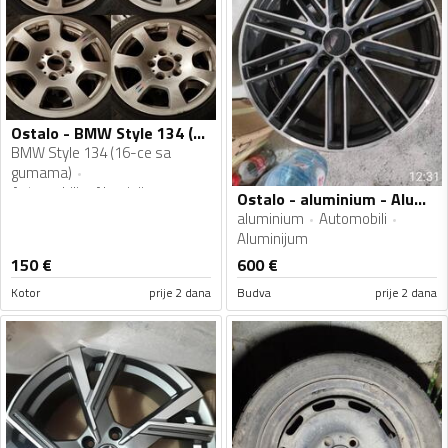
Ostalo - BMW Style 134 (16-ce sa gumama) - Aluminijum felne
BMW Style 134 (16-ce sa
gumama)
Automobili
Aluminijum
Ostalo - aluminium - Aluminijum felne
aluminium
Automobili
Aluminijum
150
€
600
€
Kotor
prije 2 dana
Budva
prije 2 dana