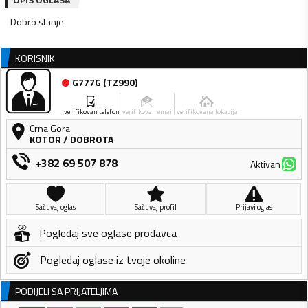
Dobro stanje
KORISNIK
G777G
(
TZ990
)
verifikovan telefon
verifikovan email
verifikovana lokacija
Crna Gora
KOTOR
/
DOBROTA
+382 69 507 878
Aktivan
Sačuvaj oglas
Sačuvaj profil
Prijavi oglas
Pogledaj sve oglase prodavca
Pogledaj oglase iz tvoje okoline
PODIJELI SA PRIJATELJIMA