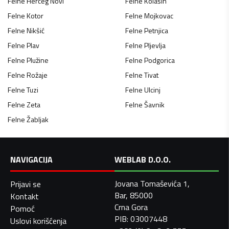
Felne
Herceg Novi
Felne
Kolašin
Felne
Kotor
Felne
Mojkovac
Felne
Nikšić
Felne
Petnjica
Felne
Plav
Felne
Pljevlja
Felne
Plužine
Felne
Podgorica
Felne
Rožaje
Felne
Tivat
Felne
Tuzi
Felne
Ulcinj
Felne
Zeta
Felne
Šavnik
Felne
Žabljak
NAVIGACIJA
WEBLAB D.O.O.
Jovana Tomaševića 1,
Prijavi se
Bar, 85000
Kontakt
Crna Gora
Pomoć
PIB: 03007448
Uslovi korišćenja