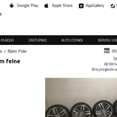
Google Play
Apple Store
AppGallery
 PLACEVI
ZASTUPNICI
AUTO OTPADI
SERVISI I U
a
Bijelo Polje
09
Ši
um felne
AD387
Broj pregleda o