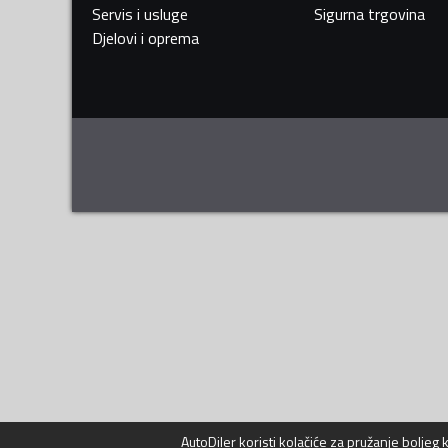
Servis i usluge
Sigurna trgovina
Djelovi i oprema
AutoDiler
koristi kolačiće za pružanje boljeg