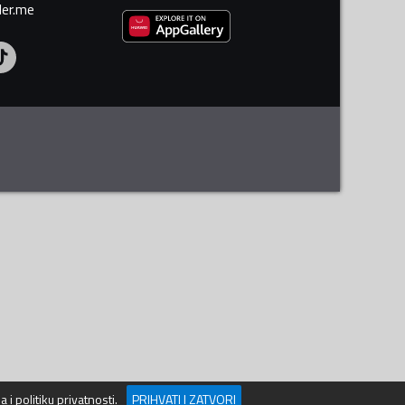
ler.me
ja
i
politiku privatnosti
.
PRIHVATI I ZATVORI