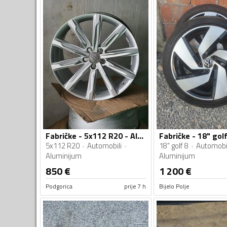
Fabričke - 5x112 R20 - Aluminijum felne
5x112 R20
Automobili
18" golf 8
Automobil
Aluminijum
Aluminijum
850
€
1 200
€
Podgorica
prije 7 h
Bijelo Polje