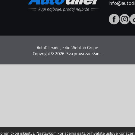
info@autodi
AutoDiler.me je dio
WebLab Grupe
Copyright
©
2026. Sva prava zadržana.
 korisničkog iskustva. Nastavkom korišćenja sajta prihvatate
uslove korišćen