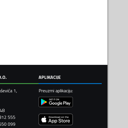
.O.
APLIKACIJE
ševića 1,
Preuzmi aplikaciju
:
448
 312 555
 550 099