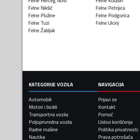
Felne
Herceg Novi
Felne
Kolašin
Felne
Nikšić
Felne
Petnjica
Felne
Plužine
Felne
Podgorica
Felne
Tuzi
Felne
Ulcinj
Felne
Žabljak
KATEGORIJE VOZILA
NAVIGACIJA
Automobili
Prijavi se
Motori i bicikli
Kontakt
Transportna vozila
Pomoć
Poljoprivredna vozila
Uslovi korišćenja
Radne mašine
Politika privatnosti
Nautika
Prava potrošača