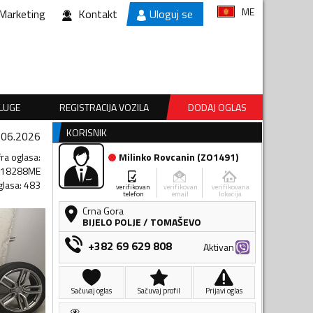
ME
Marketing
Kontakt
Uloguj se
SLUGE
REGISTRACIJA VOZILA
DODAJ OGLAS
KORISNIK
.06.2026
fra oglasa
:
Milinko Rovcanin
(
ZO1491
)
418288ME
glasa
:
483
verifikovan
verifikovan
verifikovana
telefon
email
lokacija
Crna Gora
BIJELO POLJE
/
TOMAŠEVO
+382 69 629 808
Aktivan
Sačuvaj oglas
Sačuvaj profil
Prijavi oglas