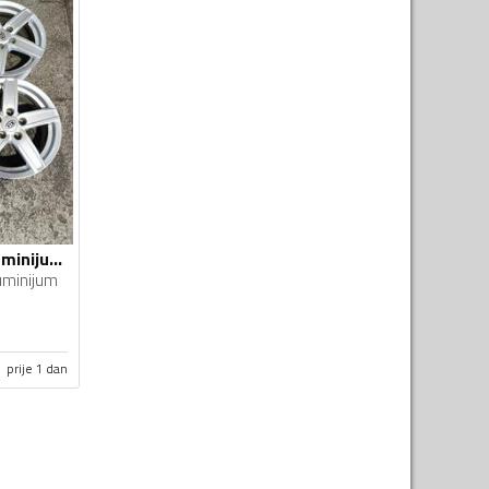
Fabričke - Kia - Aluminijum felne
uminijum
prije 1 dan