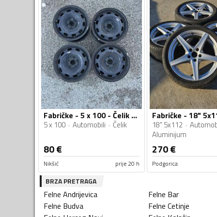
Fabričke - 5 x 100 - Čelik felne
5 x 100
Automobili
Čelik
18" 5x112
Automobi
Aluminijum
80
€
270
€
Nikšić
prije 20 h
Podgorica
BRZA PRETRAGA
Felne
Andrijevica
Felne
Bar
Felne
Budva
Felne
Cetinje