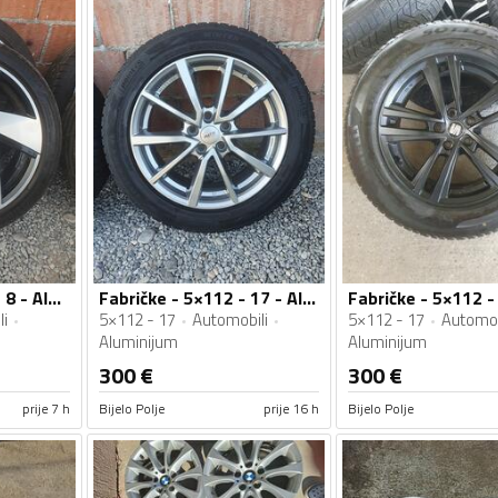
Fabričke - 18" golf 8 - Aluminijum felne
Fabričke - 5×112 - 17 - Aluminijum felne
i
5×112 - 17
Automobili
5×112 - 17
Automob
Aluminijum
Aluminijum
300
€
300
€
prije 7 h
Bijelo Polje
prije 16 h
Bijelo Polje