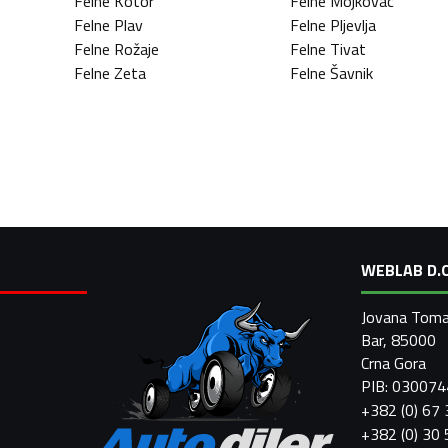
Felne
Kotor
Felne
Mojkovac
Felne
Plav
Felne
Pljevlja
Felne
Rožaje
Felne
Tivat
Felne
Zeta
Felne
Šavnik
WEBLAB D.O
Jovana Toma
Bar, 85000
Crna Gora
PIB: 03007
+382 (0) 67
+382 (0) 30