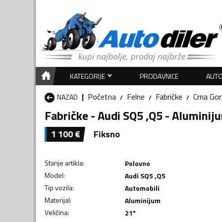
KATEGORIJE
PRODAVNICE
AUTO
Početna
Felne
Fabričke
Crna Gor
NAZAD
Fabričke - Audi SQ5 ,Q5 - Aluminij
1 100
€
Fiksno
Stanje artikla
:
Polovno
Model
:
Audi SQ5 ,Q5
Tip vozila
:
Automobili
Materijal
:
Aluminijum
Veličina
:
21"