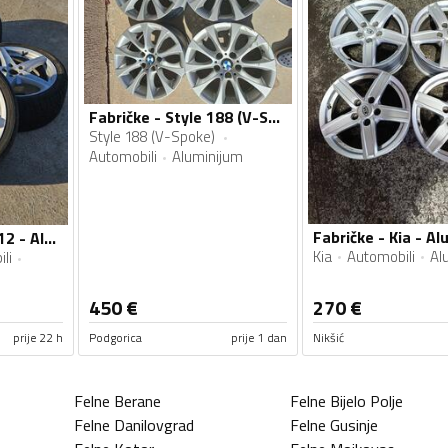
Fabričke - Style 188 (V-Spoke) - Aluminijum felne
Style 188 (V-Spoke)
Automobili
Aluminijum
Fabričke - 18" 5x112 - Aluminijum felne
Kia
Automobili
Al
li
450
€
270
€
prije 22 h
Podgorica
prije 1 dan
Nikšić
Felne
Berane
Felne
Bijelo Polje
Felne
Danilovgrad
Felne
Gusinje