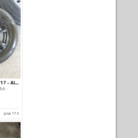
Fabričke - 5×112 - 17 - Aluminijum felne
ili
prije 17 h