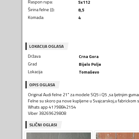
Raspon rupa
:
5x112
Širina felne (J)
:
8,5
Komada
:
4
LOKACIJA OGLASA
Država
Crna Gora
Grad
Bijelo Polje
Lokacija
Tomaševo
OPIS OGLASA
Original Audi felne 21" za modele SQ5 i Q5 ,sa ljetnjim gum
Felne su skoro pa nove kupljene u Svajcarskoj,u fabrickom 
Whats app 41798842154
Viber 38269629808
SLIČNI OGLASI