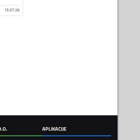
15.07.26
.O.
APLIKACIJE