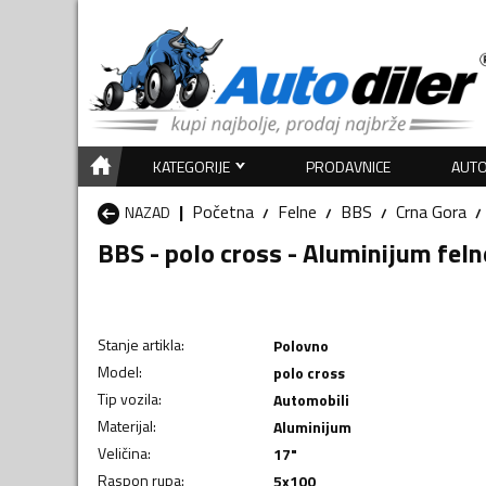
KATEGORIJE
PRODAVNICE
AUTO
Početna
Felne
BBS
Crna Gora
NAZAD
BBS - polo cross - Aluminijum feln
Stanje artikla
:
Polovno
Model
:
polo cross
Tip vozila
:
Automobili
Materijal
:
Aluminijum
Veličina
:
17"
Raspon rupa
:
5x100