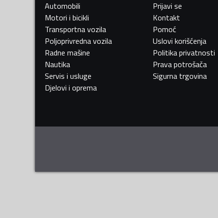
Automobili
Prijavi se
Motori i bicikli
Kontakt
Transportna vozila
Pomoć
Poljoprivredna vozila
Uslovi korišćenja
Radne mašine
Politika privatnosti
Nautika
Prava potrošača
Servis i usluge
Sigurna trgovina
Djelovi i oprema