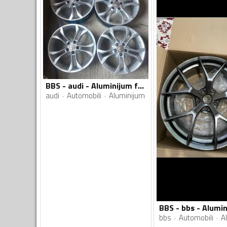
BBS - audi - Aluminijum felne
audi
Automobili
Aluminijum
bbs
Automobili
A