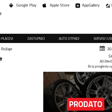
Google Play
Apple Store
AppGallery
 PLACEVI
ZASTUPNICI
AUTO OTPADI
SERVISI I U
Rožaje
30
Ši
e
AD384
Broj pregleda o