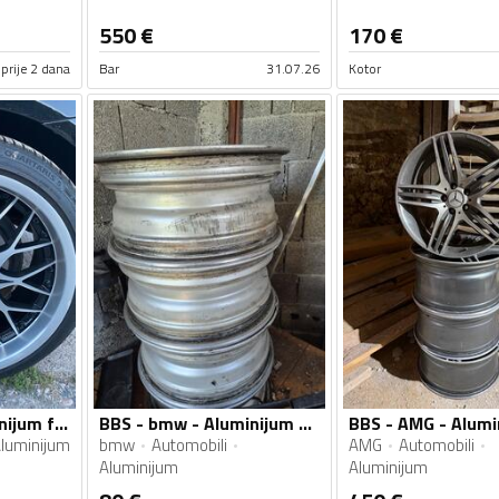
550
€
170
€
prije 2 dana
Bar
31.07.26
Kotor
BBS - Audi - Aluminijum felne
BBS - bmw - Aluminijum felne
luminijum
bmw
Automobili
AMG
Automobili
Aluminijum
Aluminijum