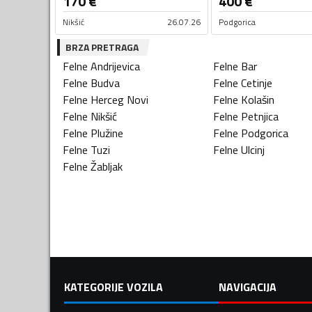
170
€
400
€
Nikšić
26.07.26
Podgorica
BRZA PRETRAGA
Felne
Andrijevica
Felne
Bar
Felne
Budva
Felne
Cetinje
Felne
Herceg Novi
Felne
Kolašin
Felne
Nikšić
Felne
Petnjica
Felne
Plužine
Felne
Podgorica
Felne
Tuzi
Felne
Ulcinj
Felne
Žabljak
KATEGORIJE VOZILA
NAVIGACIJA