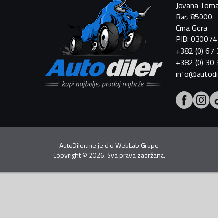
Jovana Toma
Bar, 85000
Crna Gora
PIB: 03007
+382 (0) 67
+382 (0) 30
info@autodi
AutoDiler.me je dio
WebLab Grupe
Copyright
©
2026. Sva prava zadržana.