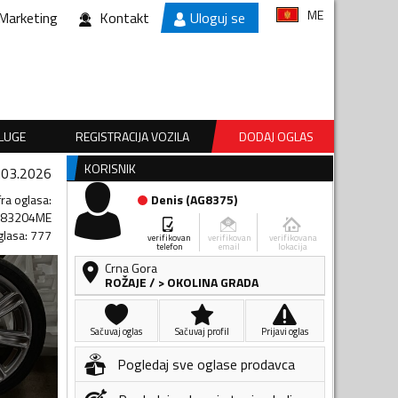
ME
Marketing
Kontakt
Uloguj se
SLUGE
REGISTRACIJA VOZILA
DODAJ OGLAS
KORISNIK
.03.2026
fra oglasa
:
Denis
(
AG8375
)
083204ME
glasa
:
777
verifikovan
verifikovan
verifikovana
telefon
email
lokacija
Crna Gora
ROŽAJE
/
> OKOLINA GRADA
Sačuvaj oglas
Sačuvaj profil
Prijavi oglas
Pogledaj sve oglase prodavca