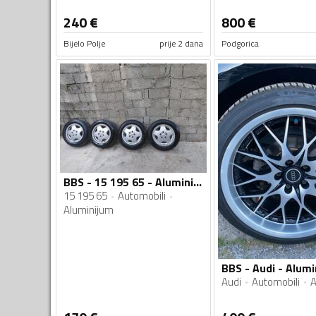
240
€
800
€
Bijelo Polje
prije 2 dana
Podgorica
BBS - 15 195 65 - Aluminijum felne
15 195 65
Automobili
Aluminijum
Audi
Automobili
A