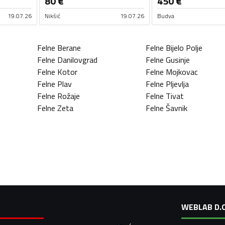
80
€
450
€
19.07.26
Nikšić
19.07.26
Budva
Felne
Berane
Felne
Bijelo Polje
Felne
Danilovgrad
Felne
Gusinje
Felne
Kotor
Felne
Mojkovac
Felne
Plav
Felne
Pljevlja
Felne
Rožaje
Felne
Tivat
Felne
Zeta
Felne
Šavnik
WEBLAB D.O