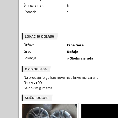
Širina felne (J)
:
8
Komada
:
4
LOKACIJA OGLASA
Država
Crna Gora
Grad
Rožaje
Lokacija
> Okolina grada
OPIS OGLASA
Na prodaju felge kao nove nisu krive niti varane.
R17 5•100
SLIČNI OGLASI