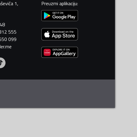
ševića 1,
Preuzmi aplikaciju
:
448
 312 555
 550 099
ler.me