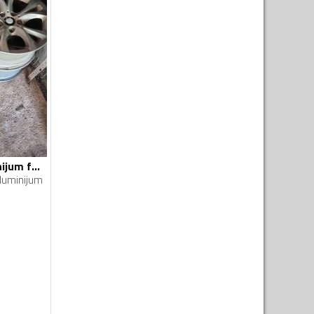
BBS - BBS - Aluminijum felne
luminijum