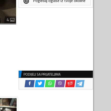
Pogledaj oglase iz tvoje okoline
4
PODIJELI SA PRIJATELJIMA