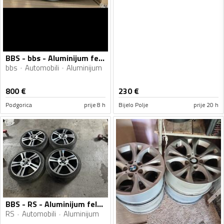
BBS - bbs - Aluminijum felne
bbs
Automobili
Aluminijum
800
€
230
€
Podgorica
prije 8 h
Bijelo Polje
prije 20 h
BBS - RS - Aluminijum felne
RS
Automobili
Aluminijum