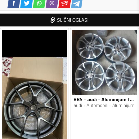
SLIČNI OGLASI
BBS - audi - Aluminijum felne
audi
Automobili
Aluminijum