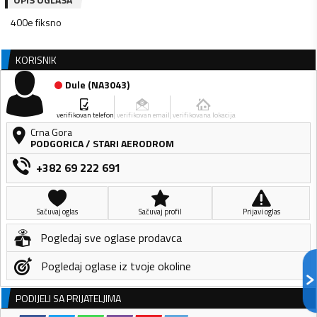
400e fiksno
KORISNIK
Dule
(
NA3043
)
verifikovan telefon
verifikovan email
verifikovana lokacija
Crna Gora
PODGORICA
/
STARI AERODROM
+382 69 222 691
Sačuvaj oglas
Sačuvaj profil
Prijavi oglas
Pogledaj sve oglase prodavca
Pogledaj oglase iz tvoje okoline
PODIJELI SA PRIJATELJIMA