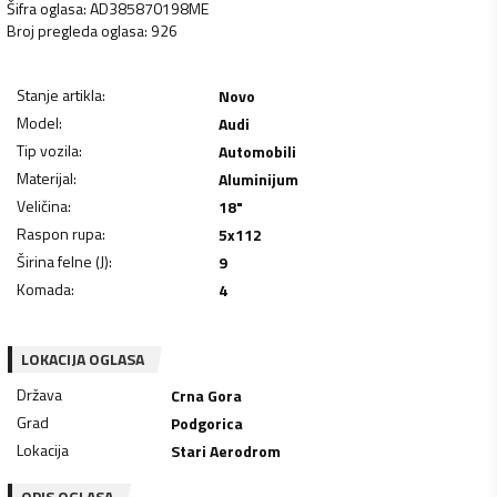
Šifra oglasa
:
AD385870198ME
Broj pregleda oglasa
:
926
Stanje artikla
:
Novo
Model
:
Audi
Tip vozila
:
Automobili
Materijal
:
Aluminijum
Veličina
:
18"
Raspon rupa
:
5x112
Širina felne (J)
:
9
Komada
:
4
LOKACIJA OGLASA
Država
Crna Gora
Grad
Podgorica
Lokacija
Stari Aerodrom
OPIS OGLASA