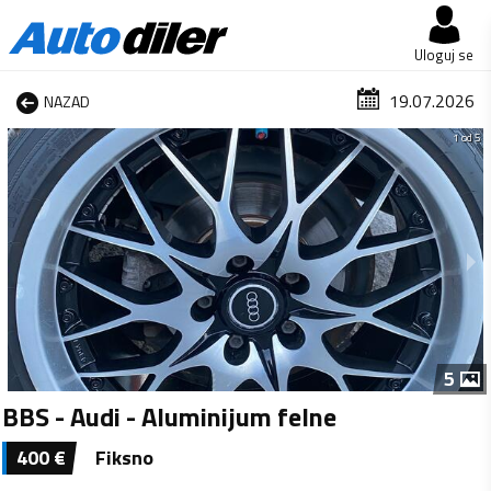
Uloguj se
19.07.2026
NAZAD
1 od 5
5
BBS - Audi - Aluminijum felne
400
€
Fiksno