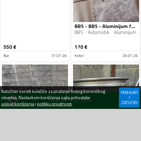
BBS - BBS - Aluminijum felne
BBS
Automobili
Aluminijum
550
€
170
€
Bar
31.07.26
Kotor
29.07.26
AutoDiler
koristi kolačiće za pružanje boljeg korisničkog
PRIHVATI
iskustva. Nastavkom korišćenja sajta prihvatate
I
POZOVI PRODAVCA
ZATVORI
uslove korišćenja
i
politiku privatnosti
.
BBS - 15 195 65 - Aluminijum felne
15 195 65
Automobili
Aluminijum