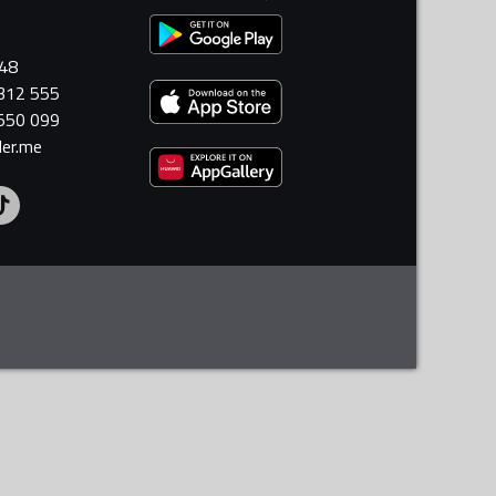
448
 312 555
 550 099
ler.me