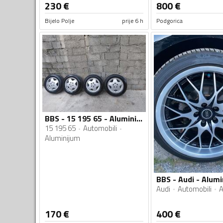
230
€
800
€
Bijelo Polje
prije 6 h
Podgorica
BBS - 15 195 65 - Aluminijum felne
15 195 65
Automobili
Aluminijum
Audi
Automobili
A
170
€
400
€