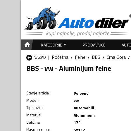
KATEGORIJE
PRODAVNICE
AUTO
Početna
Felne
BBS
Crna Gora
NAZAD
BBS - vw - Aluminijum felne
Stanje artikla
:
Polovno
Model
:
vw
Tip vozila
:
Automobili
Materijal
:
Aluminijum
Veličina
:
17"
Raspon rupa
:
5x112