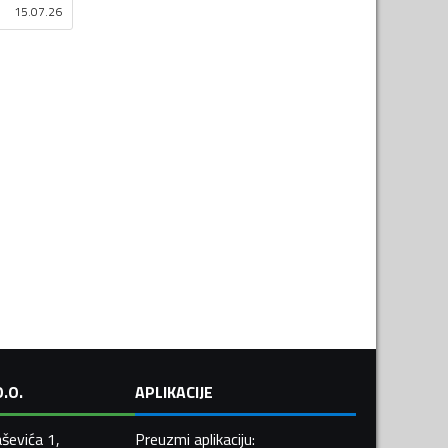
15.07.26
.O.
APLIKACIJE
ševića 1,
Preuzmi aplikaciju
: