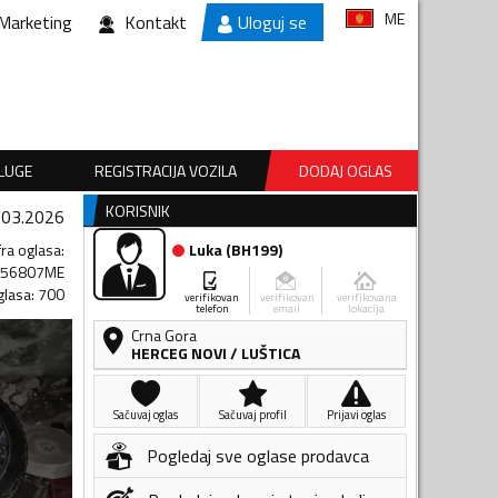
ME
Marketing
Kontakt
Uloguj se
SLUGE
REGISTRACIJA VOZILA
DODAJ OGLAS
KORISNIK
.03.2026
fra oglasa
:
Luka
(
BH199
)
456807ME
glasa
:
700
verifikovan
verifikovan
verifikovana
telefon
email
lokacija
Crna Gora
HERCEG NOVI
/
LUŠTICA
Sačuvaj oglas
Sačuvaj profil
Prijavi oglas
Pogledaj sve oglase prodavca