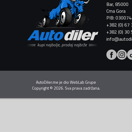
Bar, 85000
Crna Gora
PIB: 03007
+382 (0) 67
+382 (0) 30
info@autodi
AutoDiler.me je dio
WebLab Grupe
Copyright
©
2026. Sva prava zadržana.