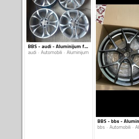
BBS - audi - Aluminijum felne
audi
Automobili
Aluminijum
bbs
Automobili
A