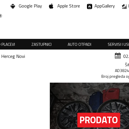
Google Play
Apple Store
AppGallery
 PLACEVI
ZASTUPNICI
AUTO OTPADI
SERVISI I U
Herceg Novi
02
Ši
AD382
Broj pregleda o