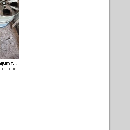
BBS - BBS - Aluminijum felne
luminijum