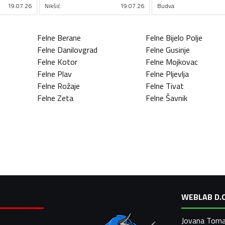
19.07.26
Nikšić
19.07.26
Budva
Felne
Berane
Felne
Bijelo Polje
Felne
Danilovgrad
Felne
Gusinje
Felne
Kotor
Felne
Mojkovac
Felne
Plav
Felne
Pljevlja
Felne
Rožaje
Felne
Tivat
Felne
Zeta
Felne
Šavnik
WEBLAB D.O
Jovana Toma