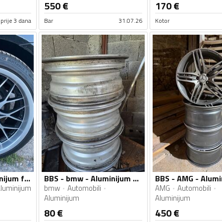
550
€
170
€
prije 3 dana
Bar
31.07.26
Kotor
BBS - Audi - Aluminijum felne
BBS - bmw - Aluminijum felne
luminijum
bmw
Automobili
AMG
Automobili
Aluminijum
Aluminijum
80
€
450
€