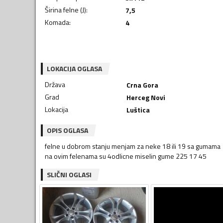
Širina felne (J)
:
7,5
Komada
:
4
LOKACIJA OGLASA
Država
Crna Gora
Grad
Herceg Novi
Lokacija
Luštica
OPIS OGLASA
felne u dobrom stanju menjam za neke 18 ili 19 sa gumama
na ovim felenama su 4odlicne miselin gume 225 17 45
SLIČNI OGLASI