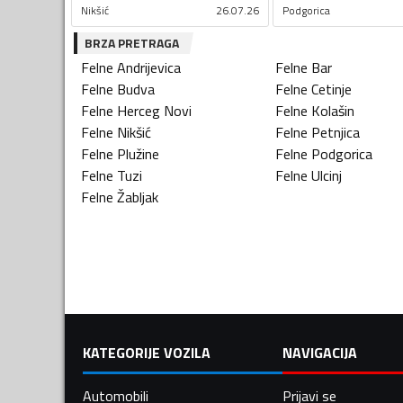
Nikšić
26.07.26
Podgorica
BRZA PRETRAGA
Felne
Andrijevica
Felne
Bar
Felne
Budva
Felne
Cetinje
Felne
Herceg Novi
Felne
Kolašin
Felne
Nikšić
Felne
Petnjica
Felne
Plužine
Felne
Podgorica
Felne
Tuzi
Felne
Ulcinj
Felne
Žabljak
KATEGORIJE VOZILA
NAVIGACIJA
Automobili
Prijavi se