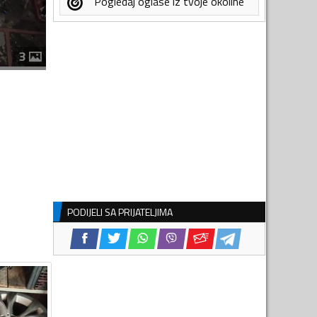
Pogledaj oglase iz tvoje okoline
3
PODIJELI SA PRIJATELJIMA