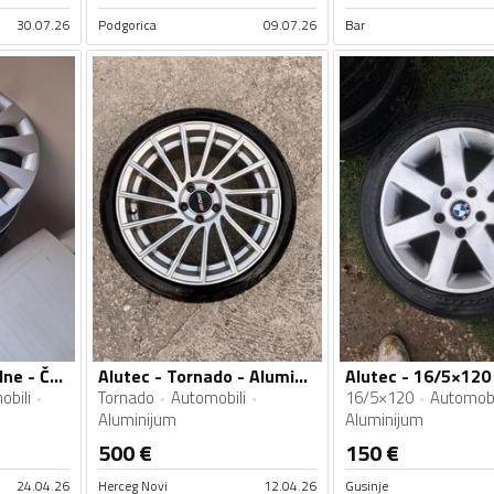
30.07.26
Podgorica
09.07.26
Bar
Alutec - celicne felne - Čelik felne
Alutec - Tornado - Aluminijum felne
obili
Tornado
Automobili
16/5×120
Automobi
Aluminijum
Aluminijum
500
€
150
€
24.04.26
Herceg Novi
12.04.26
Gusinje