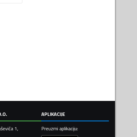
.O.
APLIKACIJE
ševića 1,
Preuzmi aplikaciju
: