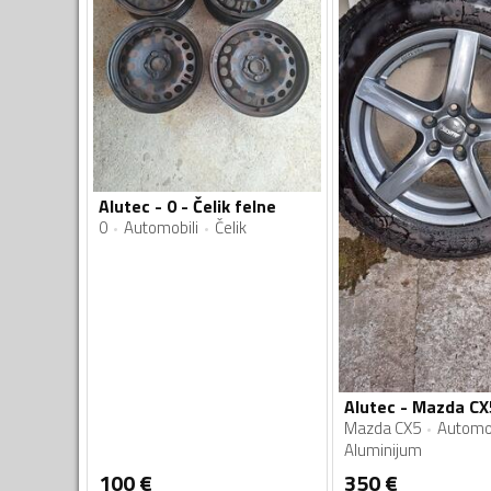
Alutec - 0 - Čelik felne
0
Automobili
Čelik
Mazda CX5
Automob
Aluminijum
100
€
350
€