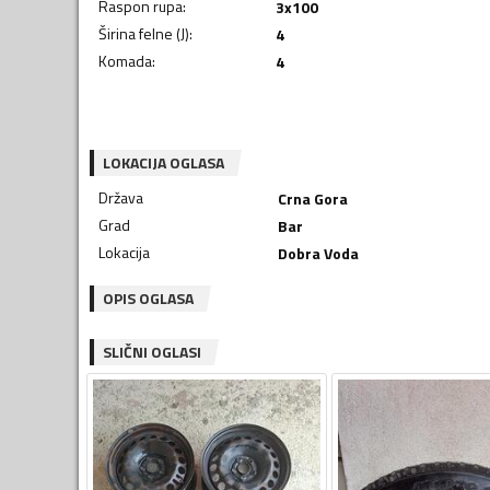
Raspon rupa
:
3x100
Širina felne (J)
:
4
Komada
:
4
LOKACIJA OGLASA
Država
Crna Gora
Grad
Bar
Lokacija
Dobra Voda
OPIS OGLASA
SLIČNI OGLASI