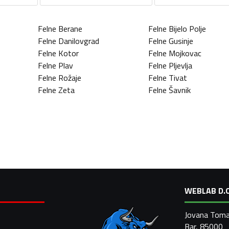
Felne
Berane
Felne
Bijelo Polje
Felne
Danilovgrad
Felne
Gusinje
Felne
Kotor
Felne
Mojkovac
Felne
Plav
Felne
Pljevlja
Felne
Rožaje
Felne
Tivat
Felne
Zeta
Felne
Šavnik
WEBLAB D.O
Jovana Toma
Bar, 85000