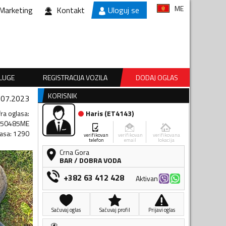
ME
Marketing
Kontakt
Uloguj se
SLUGE
REGISTRACIJA VOZILA
DODAJ OGLAS
KORISNIK
.07.2023
fra oglasa
:
Haris
(
ET4143
)
150485ME
lasa
:
1290
verifikovan
verifikovan
verifikovana
telefon
email
lokacija
Crna Gora
BAR
/
DOBRA VODA
+382 63 412 428
Aktivan
Sačuvaj oglas
Sačuvaj profil
Prijavi oglas