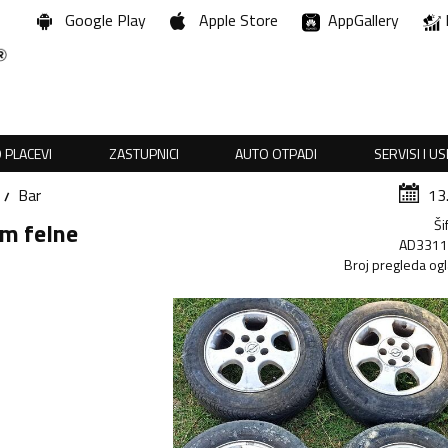
Google Play
Apple Store
AppGallery
 PLACEVI
ZASTUPNICI
AUTO OTPADI
SERVISI I U
Bar
13
Ši
um felne
AD331
Broj pregleda og