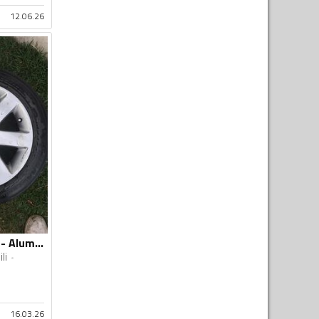
12.06.26
Alutec - 16/5×120 - Aluminijum felne
li
16.03.26