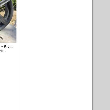
Alutec - KBA47767 - Aluminijum felne
li