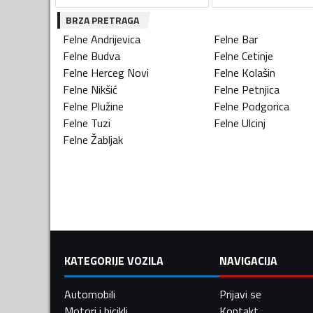
BRZA PRETRAGA
Felne
Andrijevica
Felne
Bar
Felne
Budva
Felne
Cetinje
Felne
Herceg Novi
Felne
Kolašin
Felne
Nikšić
Felne
Petnjica
Felne
Plužine
Felne
Podgorica
Felne
Tuzi
Felne
Ulcinj
Felne
Žabljak
KATEGORIJE VOZILA
NAVIGACIJA
Automobili
Prijavi se
Motori i bicikli
Kontakt