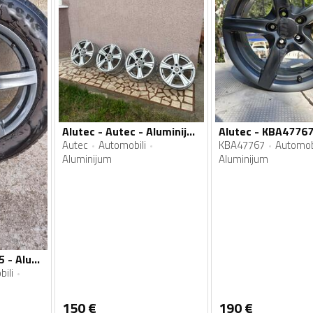
Alutec - Autec - Aluminijum felne
Autec
Automobili
KBA47767
Automobi
Aluminijum
Aluminijum
Alutec - Mazda CX5 - Aluminijum felne
ili
150
€
190
€