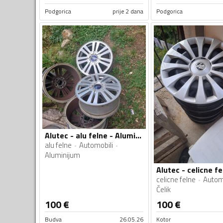
Podgorica
prije 2 dana
Podgorica
Alutec - alu felne - Aluminijum felne
alu felne
Automobili
Aluminijum
celicne felne
Autom
Čelik
100
€
100
€
Budva
26.05.26
Kotor