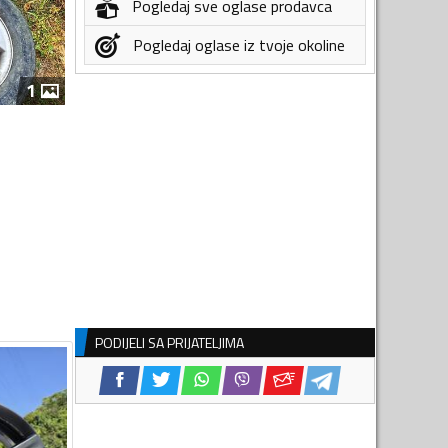
Pogledaj sve oglase prodavca
Pogledaj oglase iz tvoje okoline
1
PODIJELI SA PRIJATELJIMA