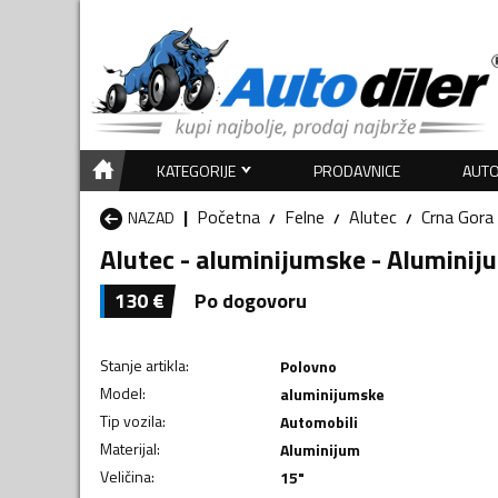
KATEGORIJE
PRODAVNICE
AUTO
Početna
Felne
Alutec
Crna Gora
NAZAD
Alutec - aluminijumske - Aluminij
130
€
Po dogovoru
Stanje artikla
:
Polovno
Model
:
aluminijumske
Tip vozila
:
Automobili
Materijal
:
Aluminijum
Veličina
:
15"