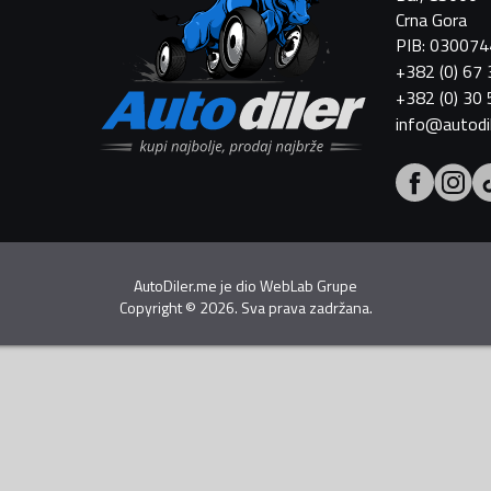
Crna Gora
PIB: 03007
+382 (0) 67
+382 (0) 30
info@autodi
AutoDiler.me je dio
WebLab Grupe
Copyright
©
2026. Sva prava zadržana.