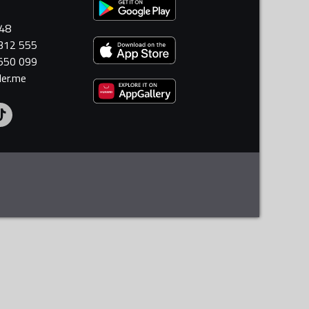
448
 312 555
 550 099
ler.me