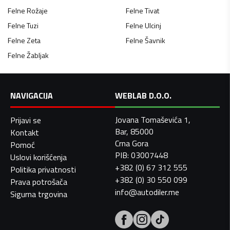
Felne
Rožaje
Felne
Tivat
Felne
Tuzi
Felne
Ulcinj
Felne
Zeta
Felne
Šavnik
Felne
Žabljak
NAVIGACIJA
WEBLAB D.O.O.
Jovana Tomaševića 1,
Prijavi se
Bar, 85000
Kontakt
Crna Gora
Pomoć
PIB: 03007448
Uslovi korišćenja
+382 (0) 67 312 555
Politika privatnosti
+382 (0) 30 550 099
Prava potrošača
info@autodiler.me
Sigurna trgovina