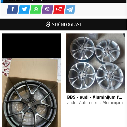
SLIČNI OGLASI
BBS - audi - Aluminijum felne
audi
Automobili
Aluminijum