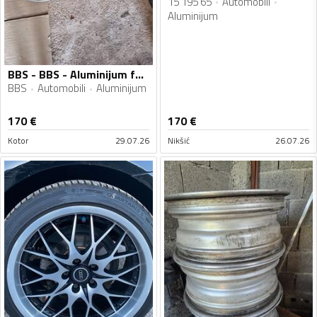
15 195 65
Automobili
Aluminijum
BBS - BBS - Aluminijum felne
BBS
Automobili
Aluminijum
170
€
170
€
Kotor
29.07.26
Nikšić
26.07.26