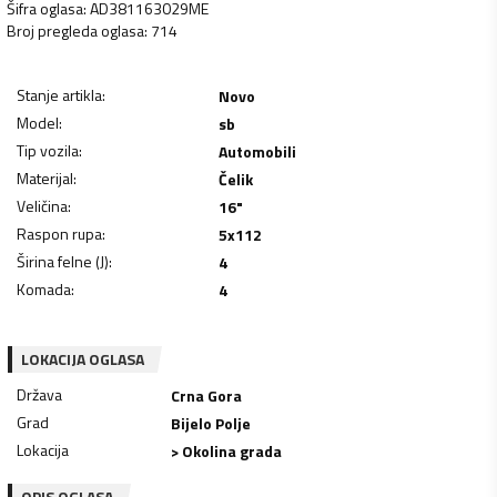
Šifra oglasa
:
AD381163029ME
Broj pregleda oglasa
:
714
Stanje artikla
:
Novo
Model
:
sb
Tip vozila
:
Automobili
Materijal
:
Čelik
Veličina
:
16"
Raspon rupa
:
5x112
Širina felne (J)
:
4
Komada
:
4
LOKACIJA OGLASA
Država
Crna Gora
Grad
Bijelo Polje
Lokacija
> Okolina grada
OPIS OGLASA