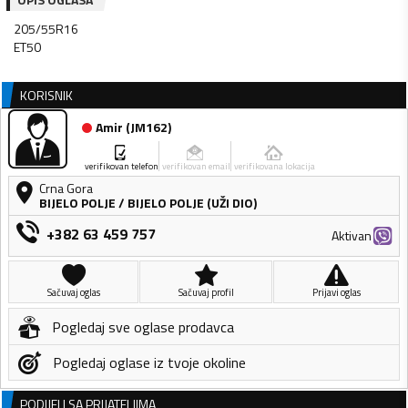
205/55R16
KORISNIK
Amir
(
JM162
)
verifikovan telefon
verifikovan email
verifikovana lokacija
Crna Gora
BIJELO POLJE
/
BIJELO POLJE (UŽI DIO)
+382 63 459 757
Aktivan
Sačuvaj oglas
Sačuvaj profil
Prijavi oglas
Pogledaj sve oglase prodavca
Pogledaj oglase iz tvoje okoline
PODIJELI SA PRIJATELJIMA