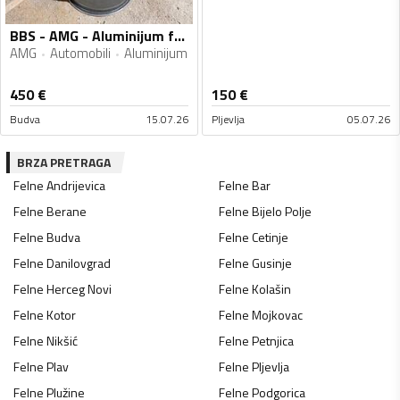
BBS - AMG - Aluminijum felne
AMG
Automobili
Aluminijum
450
€
150
€
Budva
15.07.26
Pljevlja
05.07.26
BRZA PRETRAGA
Felne
Andrijevica
Felne
Bar
Felne
Berane
Felne
Bijelo Polje
Felne
Budva
Felne
Cetinje
Felne
Danilovgrad
Felne
Gusinje
Felne
Herceg Novi
Felne
Kolašin
Felne
Kotor
Felne
Mojkovac
Felne
Nikšić
Felne
Petnjica
Felne
Plav
Felne
Pljevlja
Felne
Plužine
Felne
Podgorica