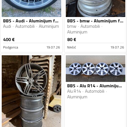
BBS - Audi - Aluminijum felne
BBS - bmw - Aluminijum felne
Audi
Automobili
Aluminijum
bmw
Automobili
Aluminijum
400
€
80
€
Podgorica
19.07.26
Nikšić
19.07.26
BBS - Alu R14 - Aluminijum felne
Alu R14
Automobili
Aluminijum