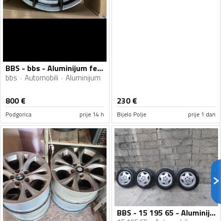
BBS - bbs - Aluminijum felne
bbs
Automobili
Aluminijum
800
€
230
€
Podgorica
prije 14 h
Bijelo Polje
prije 1 dan
BBS - 15 195 65 - Aluminijum felne