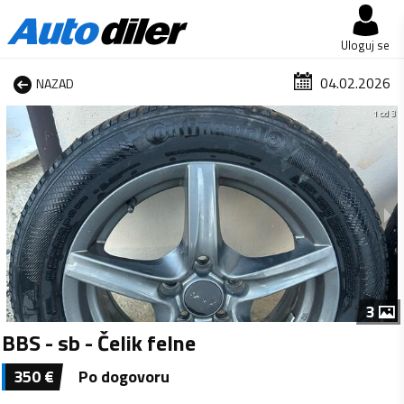
Uloguj se
04.02.2026
NAZAD
1 od 3
3
BBS - sb - Čelik felne
350
€
Po dogovoru