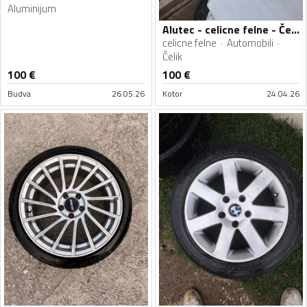
Aluminijum
Alutec - celicne felne - Čelik felne
celicne felne
Automobili
Čelik
100
€
100
€
Budva
26.05.26
Kotor
24.04.26