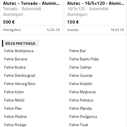
Alutec - Tornado - Aluminijum felne
Alutec - 16/5×120 - Aluminijum felne
Tornado
Automobili
16/5×120
Automobili
Aluminijum
Aluminijum
500
€
150
€
Herceg Novi
12.04.26
Gusinje
16.03.26
BRZA PRETRAGA
Felne
Andrijevica
Felne
Bar
Felne
Berane
Felne
Bijelo Polje
Felne
Budva
Felne
Cetinje
Felne
Danilovgrad
Felne
Gusinje
Felne
Herceg Novi
Felne
Kolašin
Felne
Kotor
Felne
Mojkovac
Felne
Nikšić
Felne
Petnjica
Felne
Plav
Felne
Pljevlja
Felne
Plužine
Felne
Podgorica
Felne
Rožaje
Felne
Tivat