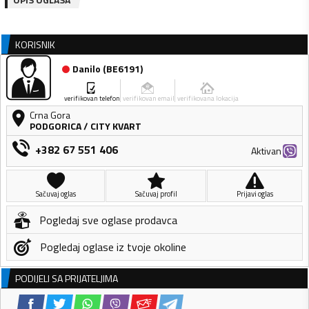
KORISNIK
Danilo
(
BE6191
)
verifikovan telefon
verifikovan email
verifikovana lokacija
Crna Gora
PODGORICA
/
CITY KVART
+382 67 551 406
Aktivan
Sačuvaj oglas
Sačuvaj profil
Prijavi oglas
Pogledaj sve oglase prodavca
Pogledaj oglase iz tvoje okoline
PODIJELI SA PRIJATELJIMA