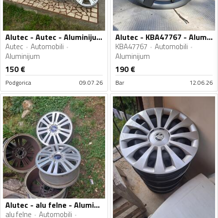
Alutec - Autec - Aluminijum felne
Alutec - KBA47767 - Aluminijum felne
Autec
Automobili
KBA47767
Automobili
Aluminijum
Aluminijum
150
€
190
€
Podgorica
09.07.26
Bar
12.06.26
Alutec - alu felne - Aluminijum felne
alu felne
Automobili