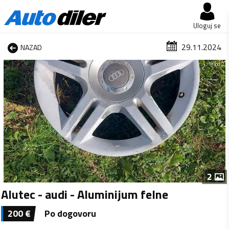
Uloguj se
29.11.2024
NAZAD
1 od 2
2
Alutec - audi - Aluminijum felne
200
€
Po dogovoru