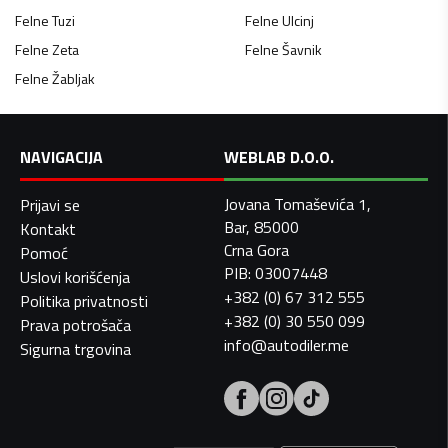
Felne
Tuzi
Felne
Ulcinj
Felne
Zeta
Felne
Šavnik
Felne
Žabljak
NAVIGACIJA
WEBLAB D.O.O.
Jovana Tomaševića 1,
Prijavi se
Bar, 85000
Kontakt
Crna Gora
Pomoć
PIB: 03007448
Uslovi korišćenja
+382 (0) 67 312 555
Politika privatnosti
+382 (0) 30 550 099
Prava potrošača
info@autodiler.me
Sigurna trgovina