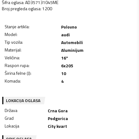
Šifra oglasa
:
AD357131045ME
Broj pregleda oglasa
:
1200
Stanje artikla
:
Polovno
Model
:
audi
Tip vozila
:
Automobili
Materijal
:
Aluminijum
Veličina
:
16"
Raspon rupa
:
6x205
Širina felne (J)
:
10
Komada
:
4
LOKACIJA OGLASA
Država
Crna Gora
Grad
Podgorica
Lokacija
City kvart
OPIS OGLASA