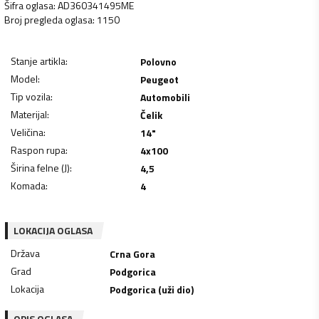
Šifra oglasa
:
AD360341495ME
Broj pregleda oglasa
:
1150
Stanje artikla
:
Polovno
Model
:
Peugeot
Tip vozila
:
Automobili
Materijal
:
Čelik
Veličina
:
14"
Raspon rupa
:
4x100
Širina felne (J)
:
4,5
Komada
:
4
LOKACIJA OGLASA
Država
Crna Gora
Grad
Podgorica
Lokacija
Podgorica (uži dio)
OPIS OGLASA