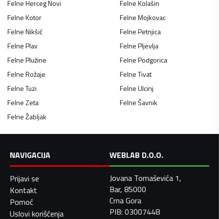
Felne
Herceg Novi
Felne
Kolašin
Felne
Kotor
Felne
Mojkovac
Felne
Nikšić
Felne
Petnjica
Felne
Plav
Felne
Pljevlja
Felne
Plužine
Felne
Podgorica
Felne
Rožaje
Felne
Tivat
Felne
Tuzi
Felne
Ulcinj
Felne
Zeta
Felne
Šavnik
Felne
Žabljak
NAVIGACIJA
WEBLAB D.O.O.
Jovana Tomaševića 1,
Prijavi se
Bar, 85000
Kontakt
Crna Gora
Pomoć
PIB: 03007448
Uslovi korišćenja