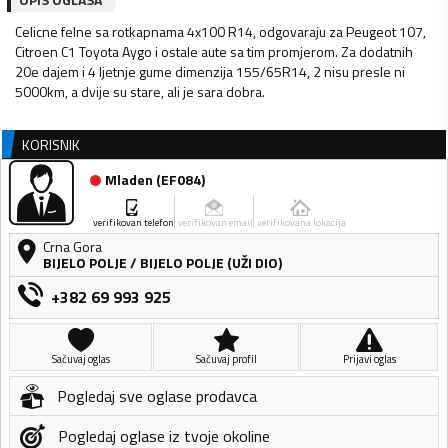
Celicne felne sa rotkapnama 4x100 R14, odgovaraju za Peugeot 107,
Citroen C1 Toyota Aygo i ostale aute sa tim promjerom. Za dodatnih
20e dajem i 4 ljetnje gume dimenzija 155/65R14, 2 nisu presle ni
5000km, a dvije su stare, ali je sara dobra.
KORISNIK
Mladen
(
EF084
)
verifikovan telefon
verifikovan email
verifikovana lokacija
Crna Gora
BIJELO POLJE
/
BIJELO POLJE (UŽI DIO)
+382 69 993 925
Sačuvaj oglas
Sačuvaj profil
Prijavi oglas
Pogledaj sve oglase prodavca
Pogledaj oglase iz tvoje okoline