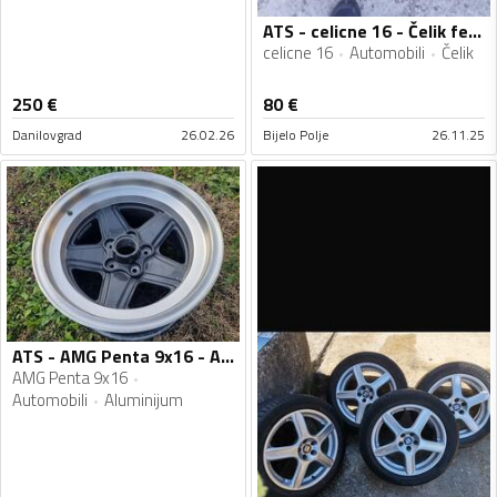
ATS - celicne 16 - Čelik felne
celicne 16
Automobili
Čelik
250
€
80
€
Danilovgrad
26.02.26
Bijelo Polje
26.11.25
ATS - AMG Penta 9x16 - Aluminijum felne
AMG Penta 9x16
Automobili
Aluminijum