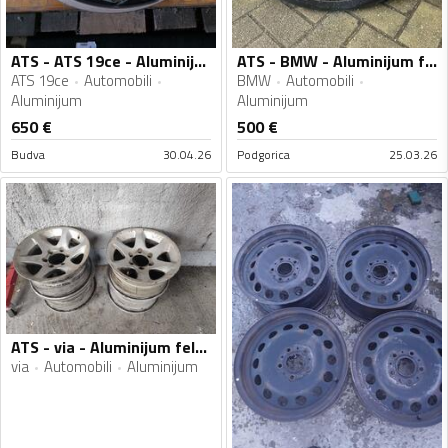
ATS - ATS 19ce - Aluminijum felne
ATS - BMW - Aluminijum felne
ATS 19ce
Automobili
BMW
Automobili
Aluminijum
Aluminijum
650
€
500
€
Budva
30.04.26
Podgorica
25.03.26
ATS - via - Aluminijum felne
via
Automobili
Aluminijum