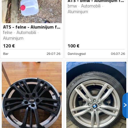
ATS - bmw - Aluminijum felne
bmw
Automobili
Aluminijum
ATS - felne - Aluminijum felne
felne
Automobili
Aluminijum
120
€
100
€
Bar
29.07.26
Danilovgrad
06.07.26