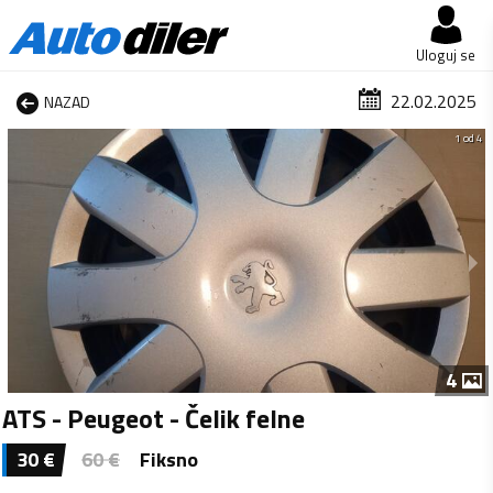
Uloguj se
22.02.2025
NAZAD
1 od 4
4
ATS - Peugeot - Čelik felne
30
€
60
€
Fiksno