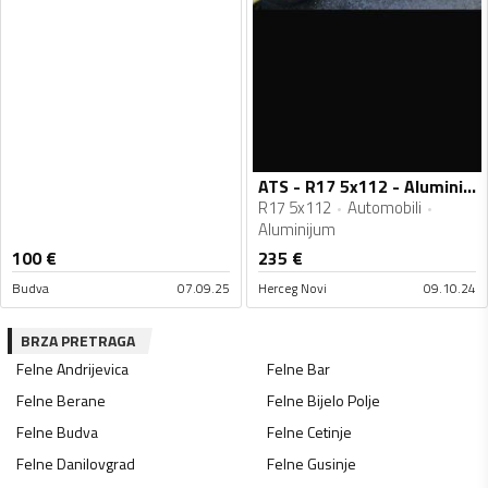
ATS - R17 5x112 - Aluminijum felne
R17 5x112
Automobili
Aluminijum
100
€
235
€
Budva
07.09.25
Herceg Novi
09.10.24
BRZA PRETRAGA
Felne
Andrijevica
Felne
Bar
Felne
Berane
Felne
Bijelo Polje
Felne
Budva
Felne
Cetinje
Felne
Danilovgrad
Felne
Gusinje