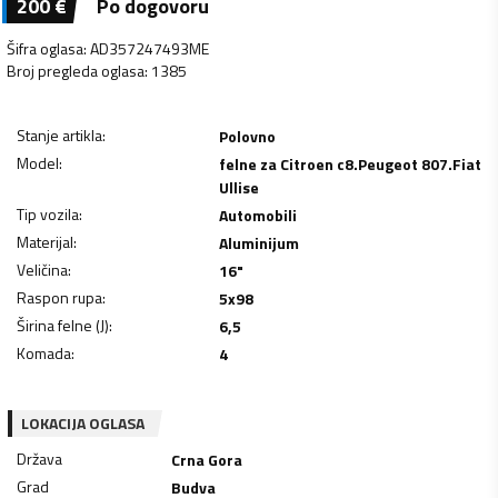
200
€
Po dogovoru
Šifra oglasa
:
AD357247493ME
Broj pregleda oglasa
:
1385
Stanje artikla
:
Polovno
Model
:
felne za Citroen c8.Peugeot 807.Fiat
Ullise
Tip vozila
:
Automobili
Materijal
:
Aluminijum
Veličina
:
16"
Raspon rupa
:
5x98
Širina felne (J)
:
6,5
Komada
:
4
LOKACIJA OGLASA
Država
Crna Gora
Grad
Budva