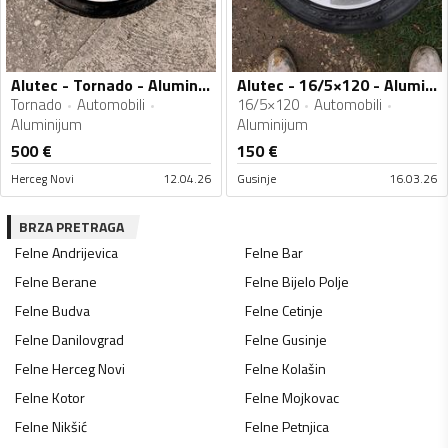
Alutec - Tornado - Aluminijum felne
Alutec - 16/5×120 - Aluminijum felne
Tornado
Automobili
16/5×120
Automobili
Aluminijum
Aluminijum
500
€
150
€
Herceg Novi
12.04.26
Gusinje
16.03.26
BRZA PRETRAGA
Felne
Andrijevica
Felne
Bar
Felne
Berane
Felne
Bijelo Polje
Felne
Budva
Felne
Cetinje
Felne
Danilovgrad
Felne
Gusinje
Felne
Herceg Novi
Felne
Kolašin
Felne
Kotor
Felne
Mojkovac
Felne
Nikšić
Felne
Petnjica