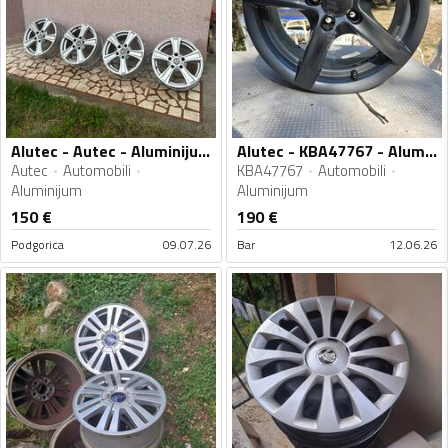
Alutec - Autec - Aluminijum felne
Alutec - KBA47767 - Aluminijum felne
Autec
Automobili
KBA47767
Automobili
Aluminijum
Aluminijum
150
€
190
€
Podgorica
09.07.26
Bar
12.06.26