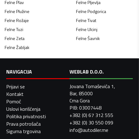
Felne
Plav
Felne
Pljevlja
Felne
Plužine
Felne
Podgorica
Felne
Rožaje
Felne
Tivat
Felne
Tuzi
Felne
Ulcinj
Felne
Zeta
Felne
Šavnik
Felne
Žabljak
NAVIGACIJA
WEBLAB D.O.O.
Jovana Tomaševića 1,
Prijavi se
Bar, 85000
Kontakt
Crna Gora
Pomoć
PIB: 03007448
Uslovi korišćenja
+382 (0) 67 312 555
Politika privatnosti
+382 (0) 30 550 099
Prava potrošača
info@autodiler.me
Sigurna trgovina