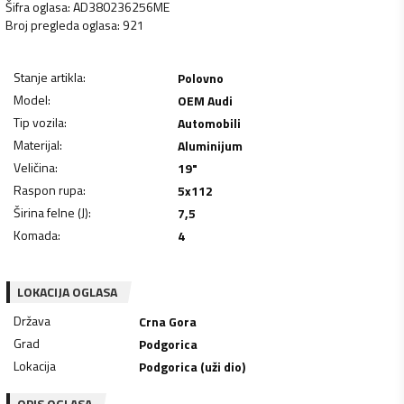
Šifra oglasa
:
AD380236256ME
Broj pregleda oglasa
:
921
Stanje artikla
:
Polovno
Model
:
OEM Audi
Tip vozila
:
Automobili
Materijal
:
Aluminijum
Veličina
:
19"
Raspon rupa
:
5x112
Širina felne (J)
:
7,5
Komada
:
4
LOKACIJA OGLASA
Država
Crna Gora
Grad
Podgorica
Lokacija
Podgorica (uži dio)
OPIS OGLASA