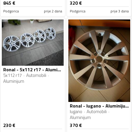
845
€
320
€
Podgorica
prije 2 dana
Podgorica
prije 3 dana
Ronal - 5x112 r17 - Aluminijum felne
5x112 r17
Automobili
Aluminijum
Ronal - lugano - Aluminijum felne
lugano
Automobili
Aluminijum
230
€
370
€