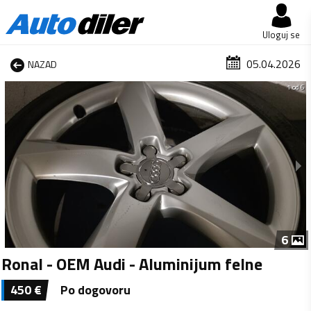
Uloguj se
05.04.2026
NAZAD
1 od 6
6
Ronal - OEM Audi - Aluminijum felne
450
€
Po dogovoru