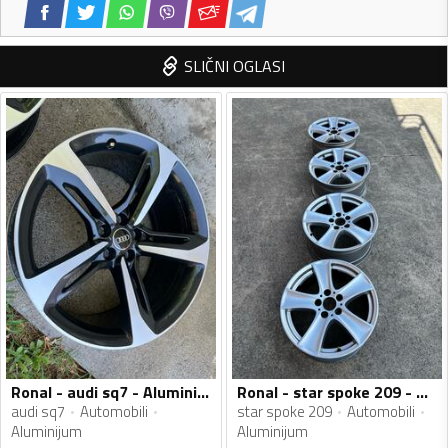
SLIČNI OGLASI
Ronal - audi sq7 - Aluminijum felne
Ronal - star spoke 209 - Aluminijum felne
audi sq7
Automobili
star spoke 209
Automobili
Aluminijum
Aluminijum