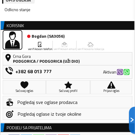
Odlicno stanje
KORISNIK
Bogdan
(
SA3056
)
verifikovan telefon
verifikovan email
verifikovana lokacija
Crna Gora
PODGORICA
/
PODGORICA (UŽI DIO)
+382 68 013 777
Aktivan
Sačuvaj oglas
Sačuvaj profil
Prijavi oglas
Pogledaj sve oglase prodavca
Pogledaj oglase iz tvoje okoline
PODIJELI SA PRIJATELJIMA