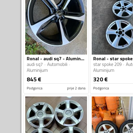
Ronal - audi sq7 - Aluminijum felne
audi sq7
Automobili
star spoke 209
Aut
Aluminijum
Aluminijum
845
€
320
€
Podgorica
prije 2 dana
Podgorica