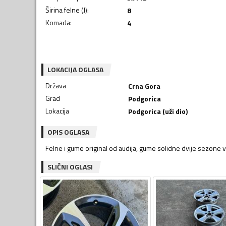
Širina felne (J)
:
8
Komada
:
4
LOKACIJA OGLASA
Država
Crna Gora
Grad
Podgorica
Lokacija
Podgorica (uži dio)
OPIS OGLASA
Felne i gume original od audija, gume solidne dvije sezone v
SLIČNI OGLASI