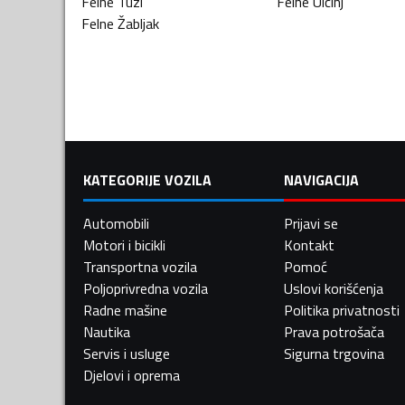
Felne
Tuzi
Felne
Ulcinj
Felne
Žabljak
KATEGORIJE VOZILA
NAVIGACIJA
Automobili
Prijavi se
Motori i bicikli
Kontakt
Transportna vozila
Pomoć
Poljoprivredna vozila
Uslovi korišćenja
Radne mašine
Politika privatnosti
Nautika
Prava potrošača
Servis i usluge
Sigurna trgovina
Djelovi i oprema