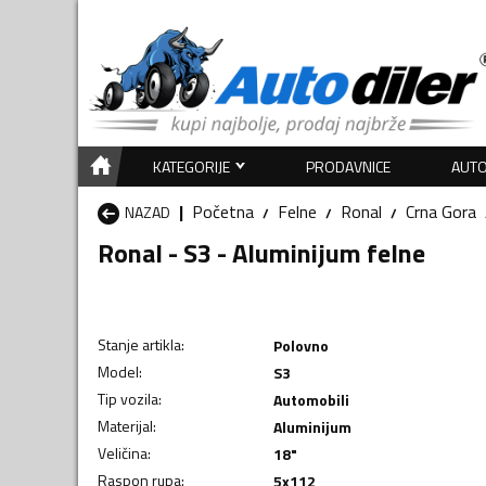
KATEGORIJE
PRODAVNICE
AUTO
Početna
Felne
Ronal
Crna Gora
NAZAD
Ronal - S3 - Aluminijum felne
Stanje artikla
:
Polovno
Model
:
S3
Tip vozila
:
Automobili
Materijal
:
Aluminijum
Veličina
:
18"
Raspon rupa
:
5x112