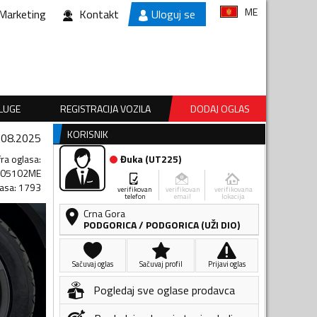
ME
Marketing
Kontakt
Uloguj se
SLUGE
REGISTRACIJA VOZILA
DODAJ OGLAS
KORISNIK
.08.2025
fra oglasa
:
Đuka
(
UT225
)
505102ME
lasa
:
1793
verifikovan
verifikovan
verifikovana
telefon
email
lokacija
Crna Gora
PODGORICA
/
PODGORICA (UŽI DIO)
Sačuvaj oglas
Sačuvaj profil
Prijavi oglas
Pogledaj sve oglase prodavca