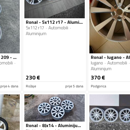
Ronal - 5x112 r17 - Aluminijum felne
5x112 r17
Automobili
Aluminijum
Ronal - star spoke 209 - Aluminijum felne
omobili
lugano
Automobili
Aluminijum
230
€
370
€
prije 4 dana
Rožaje
prije 5 dana
Podgorica
Ronal - 8Jx14 - Aluminijum felne