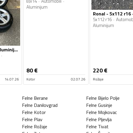
8Jx14
Automobili
Aluminijum
5x112 r16
Automobi
Aluminijum
Ronal - audi a4 - Aluminijum felne
80
€
220
€
14.07.26
Kotor
02.07.26
Rožaje
Felne
Berane
Felne
Bijelo Polje
Felne
Danilovgrad
Felne
Gusinje
Felne
Kotor
Felne
Mojkovac
Felne
Plav
Felne
Pljevlja
Felne
Rožaje
Felne
Tivat