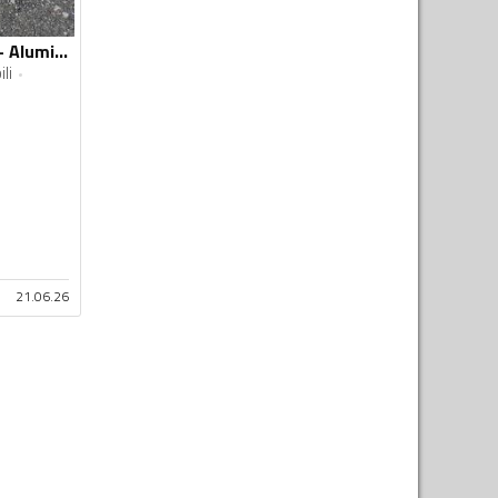
Ronal - 5x112 r16 - Aluminijum felne
li
21.06.26