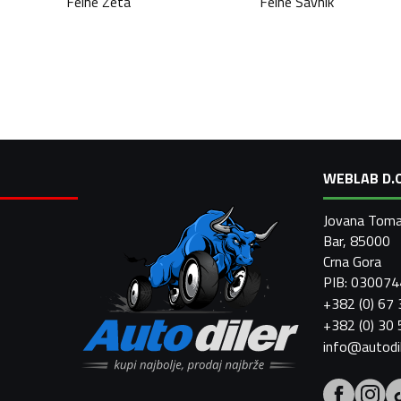
Felne
Zeta
Felne
Šavnik
WEBLAB D.O
Jovana Toma
Bar, 85000
Crna Gora
PIB: 03007
+382 (0) 67
+382 (0) 30
info@autodi