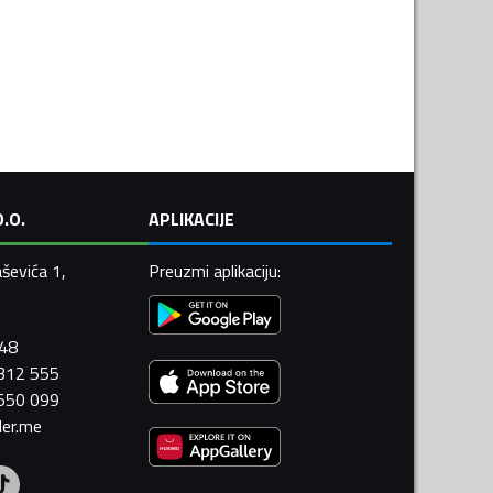
.O.
APLIKACIJE
ševića 1,
Preuzmi aplikaciju
:
448
 312 555
 550 099
ler.me