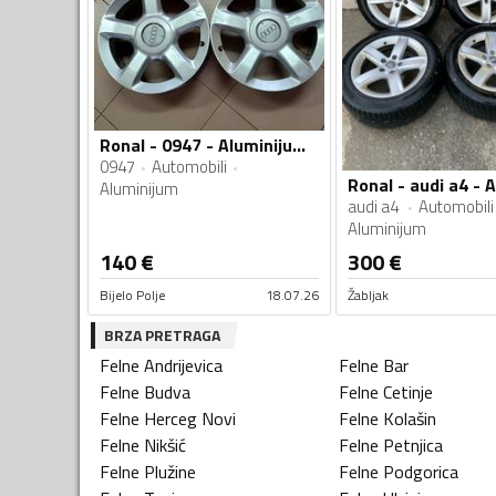
Ronal - 0947 - Aluminijum felne
0947
Automobili
Aluminijum
audi a4
Automobili
Aluminijum
140
€
300
€
Bijelo Polje
18.07.26
Žabljak
BRZA PRETRAGA
Felne
Andrijevica
Felne
Bar
Felne
Budva
Felne
Cetinje
Felne
Herceg Novi
Felne
Kolašin
Felne
Nikšić
Felne
Petnjica
Felne
Plužine
Felne
Podgorica