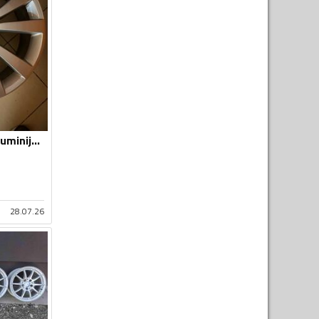
Ronal - lugano - Aluminijum felne
28.07.26