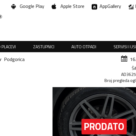
Google Play
Apple Store
AppGallery
 PLACEVI
ZASTUPNICI
AUTO OTPADI
SERVISI I U
Podgorica
16
Ši
AD362
Broj pregleda og