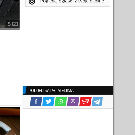
Pogledaj oglase iz tvoje okoline
5
PODIJELI SA PRIJATELJIMA