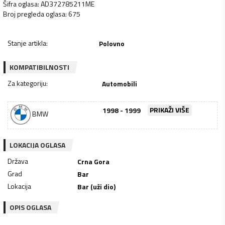
Šifra oglasa
:
AD372785211ME
Broj pregleda oglasa
:
675
Stanje artikla
:
Polovno
KOMPATIBILNOSTI
Za kategoriju
:
Automobili
1998 - 1999
PRIKAŽI VIŠE
BMW
LOKACIJA OGLASA
Država
Crna Gora
Grad
Bar
Lokacija
Bar (uži dio)
OPIS OGLASA