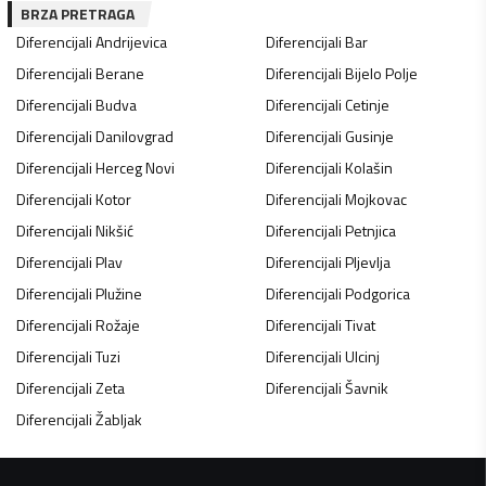
BRZA PRETRAGA
Diferencijali
Andrijevica
Diferencijali
Bar
Diferencijali
Berane
Diferencijali
Bijelo Polje
Diferencijali
Budva
Diferencijali
Cetinje
Diferencijali
Danilovgrad
Diferencijali
Gusinje
Diferencijali
Herceg Novi
Diferencijali
Kolašin
Diferencijali
Kotor
Diferencijali
Mojkovac
Diferencijali
Nikšić
Diferencijali
Petnjica
Diferencijali
Plav
Diferencijali
Pljevlja
Diferencijali
Plužine
Diferencijali
Podgorica
Diferencijali
Rožaje
Diferencijali
Tivat
Diferencijali
Tuzi
Diferencijali
Ulcinj
Diferencijali
Zeta
Diferencijali
Šavnik
Diferencijali
Žabljak