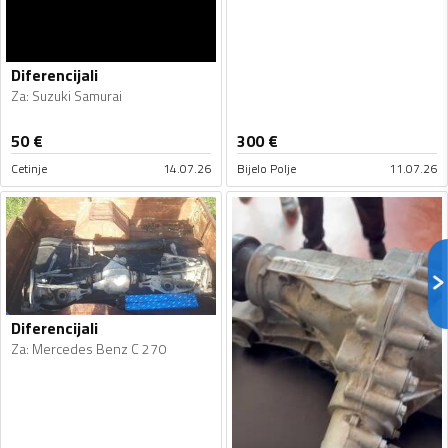
Diferencijali
Za
:
Suzuki Samurai
50
€
300
€
Cetinje
14.07.26
Bijelo Polje
11.07.26
Diferencijali
Za
:
Mercedes Benz C 270