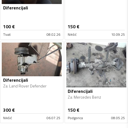
Diferencijali
100
€
150
€
Tivat
08.02.26
Nikšić
10.09.25
Diferencijali
Za
:
Land Rover Defender
Diferencijali
Za
:
Mercedes Benz
300
€
150
€
Nikšić
06.07.25
Podgorica
08.05.25