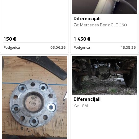
Diferencijali
Za
:
Mercedes Benz GLE 350
150
€
1 450
€
Podgorica
08.06.26
Podgorica
18.05.26
Diferencijali
Za
:
TAM