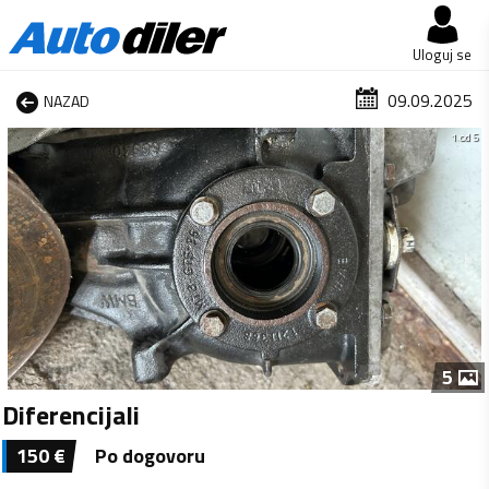
Uloguj se
09.09.2025
NAZAD
1 od 5
5
Diferencijali
150
€
Po dogovoru