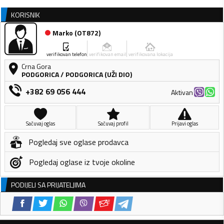
KORISNIK
Marko
(
OT872
)
verifikovan telefon
verifikovan email
verifikovana lokacija
Crna Gora
PODGORICA
/
PODGORICA (UŽI DIO)
+382 69 056 444
Aktivan
Sačuvaj oglas
Sačuvaj profil
Prijavi oglas
Pogledaj sve oglase prodavca
Pogledaj oglase iz tvoje okoline
PODIJELI SA PRIJATELJIMA