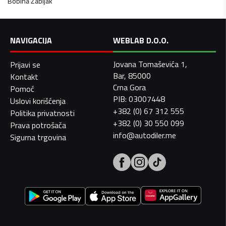
Bobina
Žabljak
NAVIGACIJA
WEBLAB D.O.O.
Jovana Tomaševića 1,
Prijavi se
Bar, 85000
Kontakt
Crna Gora
Pomoć
PIB: 03007448
Uslovi korišćenja
+382 (0) 67 312 555
Politika privatnosti
+382 (0) 30 550 099
Prava potrošača
info@autodiler.me
Sigurna trgovina