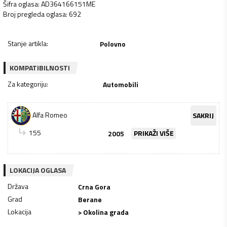
Šifra oglasa
:
AD364166151ME
Broj pregleda oglasa
:
692
Stanje artikla
:
Polovno
KOMPATIBILNOSTI
Za kategoriju
:
Automobili
Alfa Romeo
SAKRIJ
155
2005
PRIKAŽI VIŠE
LOKACIJA OGLASA
Država
Crna Gora
Grad
Berane
Lokacija
> Okolina grada