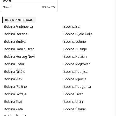
Nikšić
03.04.26
BRZA PRETRAGA
Bobina
Andrijevica
Bobina
Bar
Bobina
Berane
Bobina
Bijelo Polje
Bobina
Budva
Bobina
Cetinje
Bobina
Danilovgrad
Bobina
Gusinje
Bobina
Herceg Novi
Bobina
Kolašin
Bobina
Kotor
Bobina
Mojkovac
Bobina
Nikšić
Bobina
Petnjica
Bobina
Plav
Bobina
Pljevlja
Bobina
Plužine
Bobina
Podgorica
Bobina
Rožaje
Bobina
Tivat
Bobina
Tuzi
Bobina
Ulcinj
Bobina
Zeta
Bobina
Šavnik