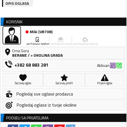
OPIS OGLASA
KORISNIK
Miki
(
VB708
)
verifikovan telefon
verifikovan email
verifikovana lokacija
Crna Gora
BERANE
/
> OKOLINA GRADA
+382 68 883 281
Aktivan
Sačuvaj oglas
Sačuvaj profil
Prijavi oglas
Pogledaj sve oglase prodavca
Pogledaj oglase iz tvoje okoline
PODIJELI SA PRIJATELJIMA