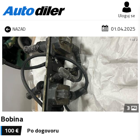
Uloguj se
01.04.2025
NAZAD
1 od 3
3
Bobina
100
€
Po dogovoru