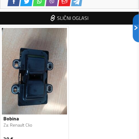
SLIČNI OGLASI
Bobina
Za
:
Renault Clio
30
€