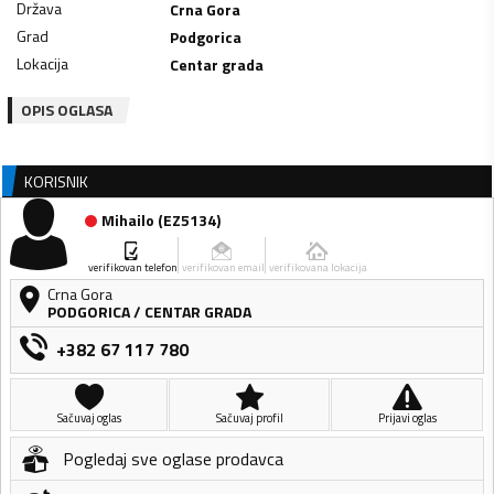
Država
Crna Gora
Grad
Podgorica
Lokacija
Centar grada
OPIS OGLASA
KORISNIK
Mihailo
(
EZ5134
)
verifikovan telefon
verifikovan email
verifikovana lokacija
Crna Gora
PODGORICA
/
CENTAR GRADA
+382 67 117 780
Sačuvaj oglas
Sačuvaj profil
Prijavi oglas
Pogledaj sve oglase prodavca