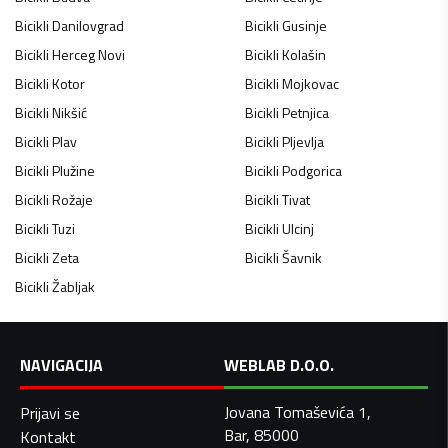
Bicikli
Danilovgrad
Bicikli
Gusinje
Bicikli
Herceg Novi
Bicikli
Kolašin
Bicikli
Kotor
Bicikli
Mojkovac
Bicikli
Nikšić
Bicikli
Petnjica
Bicikli
Plav
Bicikli
Pljevlja
Bicikli
Plužine
Bicikli
Podgorica
Bicikli
Rožaje
Bicikli
Tivat
Bicikli
Tuzi
Bicikli
Ulcinj
Bicikli
Zeta
Bicikli
Šavnik
Bicikli
Žabljak
NAVIGACIJA
WEBLAB D.O.O.
Jovana Tomaševića 1,
Prijavi se
Bar, 85000
Kontakt