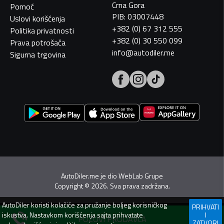
Crna Gora
Pomoć
PIB: 03007448
Uslovi korišćenja
+382 (0) 67 312 555
Politika privatnosti
+382 (0) 30 550 099
Prava potrošača
info@autodiler.me
Sigurna trgovina
AutoDiler.me je dio
WebLab Grupe
Copyright
©
2026. Sva prava zadržana.
AutoDiler
koristi kolačiće za pružanje boljeg korisničkog
PRIHVATI
iskustva. Nastavkom korišćenja sajta prihvatate
I
POZOVI PRODAVCA
ZATVORI