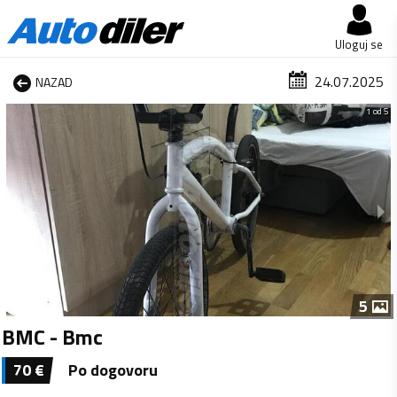
Uloguj se
24.07.2025
NAZAD
1 od 5
5
BMC - Bmc
70
€
Po dogovoru