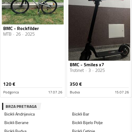
BMC - Rockfilder
MTB
26
2025
BMC - Smiles x7
Trotinet
3
2025
120
€
350
€
Podgorica
17.07.26
Budva
15.07.26
BRZA PRETRAGA
Bicikli
Andrijevica
Bicikli
Bar
Bicikli
Berane
Bicikli
Bijelo Polje
Bicikli
Budva
Bicikli
Cetinje