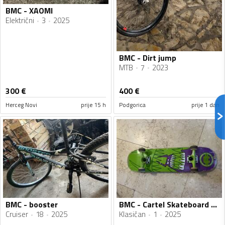
BMC - XAOMI
Električni
3
2025
BMC - Dirt jump
MTB
7
2023
300
€
400
€
Herceg Novi
prije 15 h
Podgorica
prije 1 dan
BMC - booster
BMC - Cartel Skateboard Monster
Cruiser
18
2025
Klasičan
1
2025