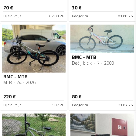
70
€
30
€
Bijelo Polje
02.08.26
Podgorica
01.08.26
BMC - MTB
Dečiji bicikl
7
2000
BMC - MTB
MTB
24
2026
220
€
80
€
Bijelo Polje
31.07.26
Podgorica
21.07.26