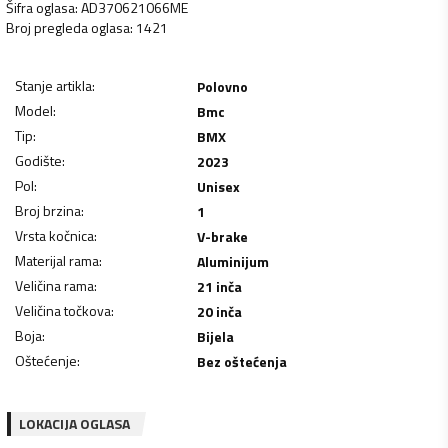
Šifra oglasa
:
AD370621066ME
Broj pregleda oglasa
:
1421
Stanje artikla
:
Polovno
Model
:
Bmc
Tip
:
BMX
Godište
:
2023
Pol
:
Unisex
Broj brzina
:
1
Vrsta kočnica
:
V-brake
Materijal rama
:
Aluminijum
Veličina rama
:
21 inča
Veličina točkova
:
20 inča
Boja
:
Bijela
Oštećenje
:
Bez oštećenja
LOKACIJA OGLASA