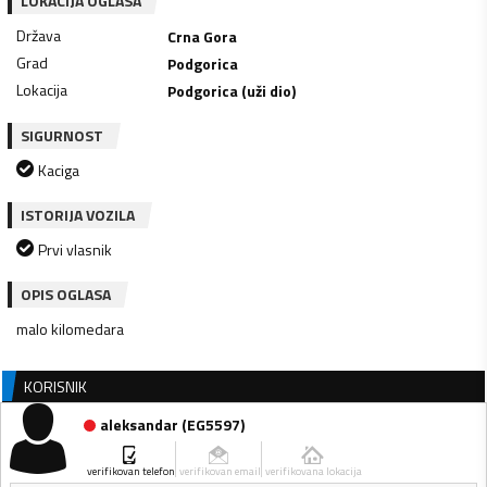
LOKACIJA OGLASA
Država
Crna Gora
Grad
Podgorica
Lokacija
Podgorica (uži dio)
SIGURNOST
Kaciga
ISTORIJA VOZILA
Prvi vlasnik
OPIS OGLASA
malo kilomedara
KORISNIK
aleksandar
(
EG5597
)
verifikovan telefon
verifikovan email
verifikovana lokacija