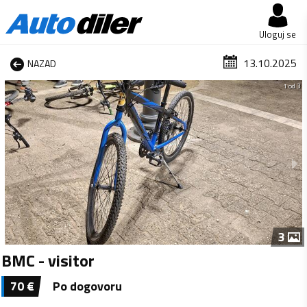
Uloguj se
13.10.2025
NAZAD
1 od 3
3
BMC - visitor
70
€
Po dogovoru