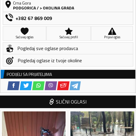
Crna Gora
PODGORICA
/
> OKOLINA GRADA
+382 67 869 009
Sačuvaj oglas
Sačuvaj profil
Prijavi oglas
Pogledaj sve oglase prodavca
Pogledaj oglase iz tvoje okoline
PODIJELI SA PRIJATELJIMA
SLIČNI OGLASI