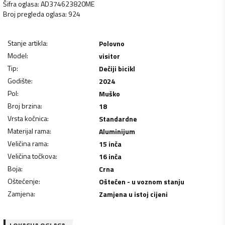
Šifra oglasa
:
AD374623820ME
Broj pregleda oglasa
:
924
Stanje artikla
:
Polovno
Model
:
visitor
Tip
:
Dečiji bicikl
Godište
:
2024
Pol
:
Muško
Broj brzina
:
18
Vrsta kočnica
:
Standardne
Materijal rama
:
Aluminijum
Veličina rama
:
15 inča
Veličina točkova
:
16 inča
Boja
:
Crna
Oštećenje
:
Oštećen - u voznom stanju
Zamjena
:
Zamjena u istoj cijeni