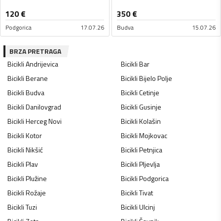
120
€
350
€
Podgorica
17.07.26
Budva
15.07.26
BRZA PRETRAGA
Bicikli
Andrijevica
Bicikli
Bar
Bicikli
Berane
Bicikli
Bijelo Polje
Bicikli
Budva
Bicikli
Cetinje
Bicikli
Danilovgrad
Bicikli
Gusinje
Bicikli
Herceg Novi
Bicikli
Kolašin
Bicikli
Kotor
Bicikli
Mojkovac
Bicikli
Nikšić
Bicikli
Petnjica
Bicikli
Plav
Bicikli
Pljevlja
Bicikli
Plužine
Bicikli
Podgorica
Bicikli
Rožaje
Bicikli
Tivat
Bicikli
Tuzi
Bicikli
Ulcinj