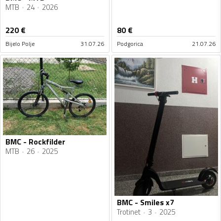
MTB
24
2026
220
€
80
€
Bijelo Polje
31.07.26
Podgorica
21.07.26
BMC - Rockfilder
MTB
26
2025
BMC - Smiles x7
Trotinet
3
2025