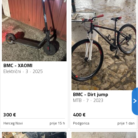
BMC - XAOMI
Električni
3
2025
BMC - Dirt jump
MTB
7
2023
300
€
400
€
Herceg Novi
prije 15 h
Podgorica
prije 1 dan