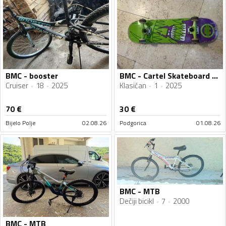
BMC - booster
BMC - Cartel Skateboard Monster
Cruiser
18
2025
Klasičan
1
2025
70
€
30
€
Bijelo Polje
02.08.26
Podgorica
01.08.26
BMC - MTB
Dečiji bicikl
7
2000
BMC - MTB