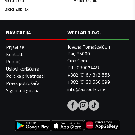
Bicikli
Zeta
Bicikli
Šavnik
Bicikli
Žabljak
NAVIGACIJA
WEBLAB D.O.O.
Jovana Tomaševića 1,
Prijavi se
Bar, 85000
Kontakt
Crna Gora
Pomoć
PIB: 03007448
Uslovi korišćenja
+382 (0) 67 312 555
Politika privatnosti
+382 (0) 30 550 099
Prava potrošača
info@autodiler.me
Sigurna trgovina