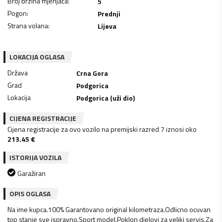
Broj brzina mjenjača
:
5
Pogon
:
Prednji
Strana volana
:
Lijeva
LOKACIJA OGLASA
Država
Crna Gora
Grad
Podgorica
Lokacija
Podgorica (uži dio)
CIJENA REGISTRACIJE
Cijena registracije za ovo vozilo na premijski razred 7 iznosi oko
213.45
€
ISTORIJA VOZILA
Garažiran
OPIS OGLASA
Na ime kupca.100% Garantovano original kilometraza.Odlicno ocuvan
top stanje sve ispravno.Sport model.Poklon djelovi za veliki servis.Za