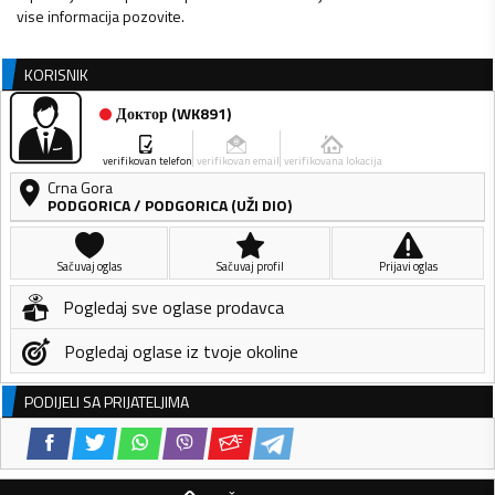
vise informacija pozovite.
KORISNIK
Доктор
(
WK891
)
verifikovan telefon
verifikovan email
verifikovana lokacija
Crna Gora
PODGORICA
/
PODGORICA (UŽI DIO)
Sačuvaj oglas
Sačuvaj profil
Prijavi oglas
Pogledaj sve oglase prodavca
Pogledaj oglase iz tvoje okoline
PODIJELI SA PRIJATELJIMA