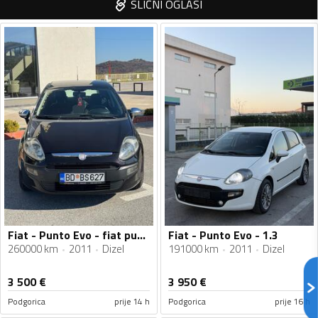
SLIČNI OGLASI
Fiat - Punto Evo - fiat punto evo
Fiat - Punto Evo - 1.3
260000 km
2011
Dizel
191000 km
2011
Dizel
3 500
€
3 950
€
Podgorica
prije 14 h
Podgorica
prije 16 h