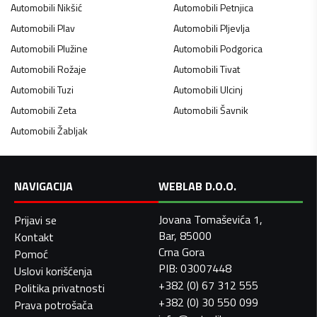
Automobili
Nikšić
Automobili
Petnjica
Automobili
Plav
Automobili
Pljevlja
Automobili
Plužine
Automobili
Podgorica
Automobili
Rožaje
Automobili
Tivat
Automobili
Tuzi
Automobili
Ulcinj
Automobili
Zeta
Automobili
Šavnik
Automobili
Žabljak
NAVIGACIJA
WEBLAB D.O.O.
Jovana Tomaševića 1,
Prijavi se
Bar, 85000
Kontakt
Crna Gora
Pomoć
PIB: 03007448
Uslovi korišćenja
+382 (0) 67 312 555
Politika privatnosti
+382 (0) 30 550 099
Prava potrošača