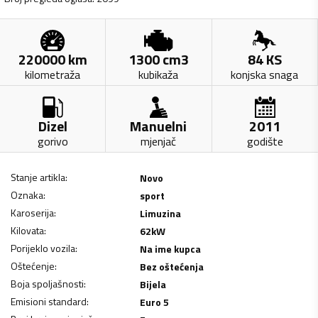
220000
km
1300
cm3
84
KS
kilometraža
kubikaža
konjska snaga
Dizel
Manuelni
2011
gorivo
mjenjač
godište
Stanje artikla
:
Novo
Oznaka
:
sport
Karoserija
:
Limuzina
Kilovata
:
62
kW
Porijeklo vozila
:
Na ime kupca
Oštećenje
:
Bez oštećenja
Boja spoljašnosti
:
Bijela
Emisioni standard
:
Euro 5