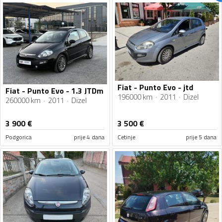
Fiat - Punto Evo - jtd
Fiat - Punto Evo - 1.3 JTDm
196000 km
2011
Dizel
260000 km
2011
Dizel
3 900
€
3 500
€
Podgorica
prije 4 dana
Cetinje
prije 5 dana