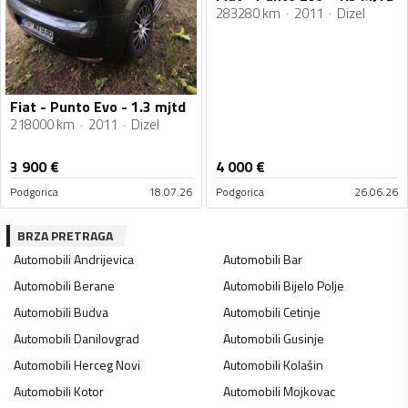
283280 km
2011
Dizel
Fiat - Punto Evo - 1.3 mjtd
218000 km
2011
Dizel
3 900
€
4 000
€
Podgorica
18.07.26
Podgorica
26.06.26
BRZA PRETRAGA
Automobili
Andrijevica
Automobili
Bar
Automobili
Berane
Automobili
Bijelo Polje
Automobili
Budva
Automobili
Cetinje
Automobili
Danilovgrad
Automobili
Gusinje
Automobili
Herceg Novi
Automobili
Kolašin
Automobili
Kotor
Automobili
Mojkovac