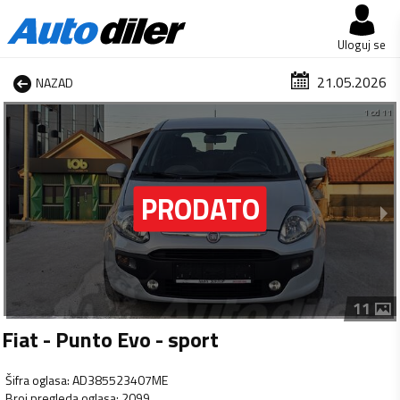
Uloguj se
21.05.2026
NAZAD
1 od 11
11
Fiat - Punto Evo - sport
Šifra oglasa
:
AD385523407ME
Broj pregleda oglasa
:
2099