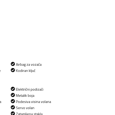
Airbag za vozača
e
Kodiran ključ
Električni podizači
Metalik boja
a
Podesiva visina volana
Servo volan
Zatamljena stakla