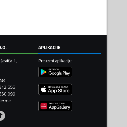
.O.
APLIKACIJE
ševića 1,
Preuzmi aplikaciju
:
448
 312 555
 550 099
ler.me