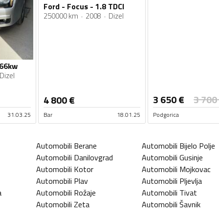
Ford - Focus - 1.8 TDCI
250000 km
2008
Dizel
 66kw
Dizel
3 650
€
3 700
4 800
€
31.03.25
Bar
18.01.25
Podgorica
Automobili
Berane
Automobili
Bijelo Polje
Automobili
Danilovgrad
Automobili
Gusinje
Automobili
Kotor
Automobili
Mojkovac
Automobili
Plav
Automobili
Pljevlja
a
Automobili
Rožaje
Automobili
Tivat
Automobili
Zeta
Automobili
Šavnik