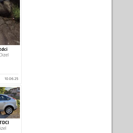
tdci
Dizel
10.06.25
 TDCI
izel