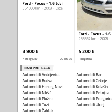
Ford - Focus - 1.6 tdci
364000 km
2008
Dizel
Ford - Focus - 1.6
255567 km
2008
3 900
€
4 200
€
Herceg Novi
07.06.25
Podgorica
BRZA PRETRAGA
Automobili
Andrijevica
Automobili
Bar
Automobili
Budva
Automobili
Cetinje
Automobili
Herceg Novi
Automobili
Kolašin
Automobili
Nikšić
Automobili
Petnjica
Automobili
Plužine
Automobili
Podgoric
Automobili
Tuzi
Automobili
Ulcinj
Automobili
Žabljak