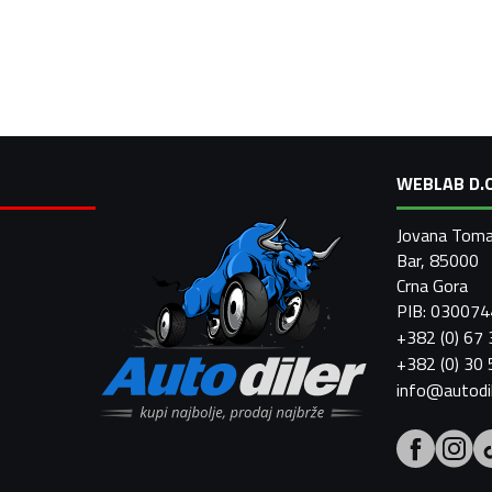
WEBLAB D.O
Jovana Toma
Bar, 85000
Crna Gora
PIB: 03007
+382 (0) 67
+382 (0) 30
info@autodi