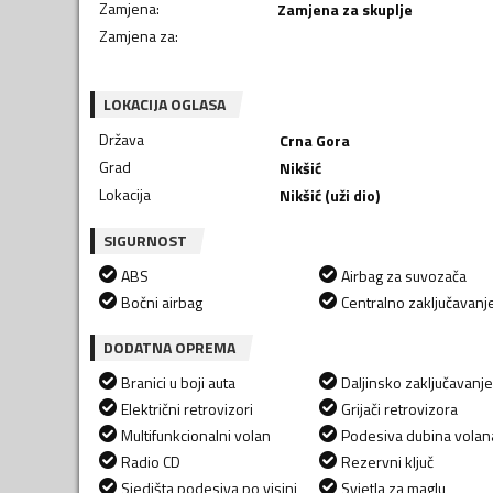
Zamjena
:
Zamjena za skuplje
Zamjena za
:
LOKACIJA OGLASA
Država
Crna Gora
Grad
Nikšić
Lokacija
Nikšić (uži dio)
SIGURNOST
ABS
Airbag za suvozača
Bočni airbag
Centralno zaključavanj
DODATNA OPREMA
Branici u boji auta
Daljinsko zaključavanje
Električni retrovizori
Grijači retrovizora
Multifunkcionalni volan
Podesiva dubina volan
Radio CD
Rezervni ključ
Sjedišta podesiva po visini
Svjetla za maglu