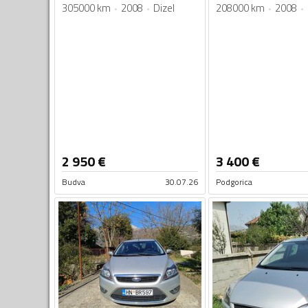
305000 km
2008
Dizel
208000 km
2008
2 950
€
3 400
€
Budva
30.07.26
Podgorica