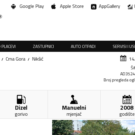
Google Play
Apple Store
AppGallery
 PLACEVI
ZASTUPNICI
AUTO OTPADI
SERVISI I U
Crna Gora
Nikšić
14
Ši
AD352
Broj pregleda og
Dizel
Manuelni
2008
gorivo
mjenjač
godište