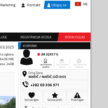
ME
Marketing
Kontakt
Uloguj se
SLUGE
REGISTRACIJA VOZILA
DODAJ OGLAS
KORISNIK
.03.2025
fra oglasa
:
JM
(
QX571
)
464067ME
lasa
:
2488
verifikovan
verifikovan
verifikovana
telefon
email
lokacija
Crna Gora
NIKŠIĆ
/
NIKŠIĆ (UŽI DIO)
+382 69 306 971
Sačuvaj oglas
Sačuvaj profil
Prijavi oglas