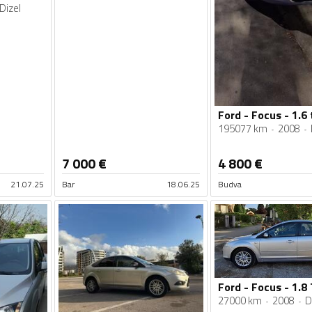
Dizel
Ford - Focus - 1.6 
195077 km
2008
7 000
€
4 800
€
21.07.25
Bar
18.06.25
Budva
Ford - Focus - 1.8
27000 km
2008
D