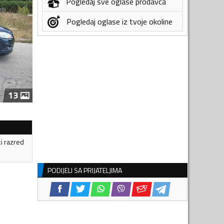
Pogledaj sve oglase prodavca
Pogledaj oglase iz tvoje okoline
13
ki razred
PODIJELI SA PRIJATELJIMA