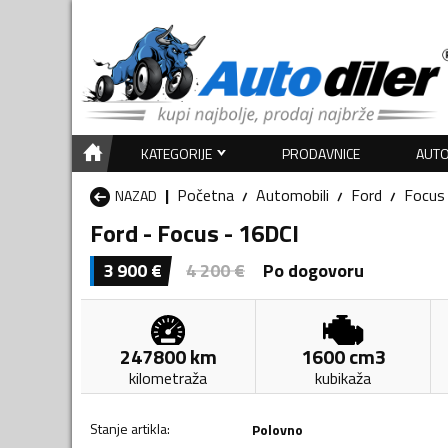
KATEGORIJE
PRODAVNICE
AUTO
Početna
Automobili
Ford
Focus
NAZAD
Ford - Focus - 16DCI
3 900
€
4 200
€
Po dogovoru
247800
km
1600
cm3
kilometraža
kubikaža
Stanje artikla
:
Polovno