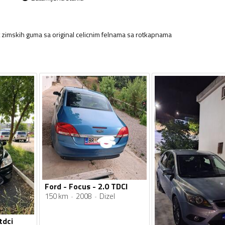
set zimskih guma sa original celicnim felnama sa rotkapnama
Ford - Focus - 2.0 TDCI
150 km
2008
Dizel
tdci