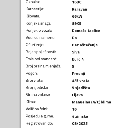
Oznaka
:
16DCI
Karoserija
:
Karavan
Kilovata
:
66
kW
Konjska snaga
:
89
KS
Porijeklo vozila
:
Domaće tablice
Vodi se na mene
:
Da
Oštećenje
:
Bez oštećenja
Boja spoljašnosti
:
Siva
Emisioni standard
:
Euro 4
Broj brzina mjenjača
:
5
Pogon
:
Prednji
Broj vrata
:
4/5 vrata
Broj sjedišta
:
5 sjedišta
Strana volana
:
Lijeva
Klima
:
Manuelna (A/C) klima
Veličina felni
:
16
Posjeduje gume
:
4 zimske
Registrovan do
:
08/2025