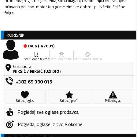
problema)registracija istekla, sitna ulaganja na limariju.Unutrasnjost
očuvana odlicno. motor top.gume zimske dobre . plus četiri čelične
felge.
KORISNIK
Bajo
(
IR7601
)
verifikovan telefon
verifikovan email
verifikovana lokacija
Crna Gora
NIKŠIĆ
/
NIKŠIĆ (UŽI DIO)
+382 69 390 015
Sačuvaj oglas
Sačuvaj profil
Prijavi oglas
Pogledaj sve oglase prodavca
Pogledaj oglase iz tvoje okoline