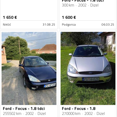
Ford - Focus - 1.8 tdci
300 km
2002
Dizel
1 650
€
1 600
€
Nikšić
31.08.25
Podgorica
06.03.25
Ford - Focus - 1.8 tdci
Ford - Focus - 1.8
255502 km
2002
Dizel
270000 km
2002
Dizel