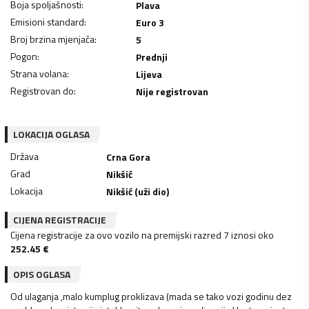
Boja spoljašnosti
:
Plava
Emisioni standard
:
Euro 3
Broj brzina mjenjača
:
5
Pogon
:
Prednji
Strana volana
:
Lijeva
Registrovan do
:
Nije registrovan
LOKACIJA OGLASA
Država
Crna Gora
Grad
Nikšić
Lokacija
Nikšić (uži dio)
CIJENA REGISTRACIJE
Cijena registracije za ovo vozilo na premijski razred 7 iznosi oko
252.45
€
OPIS OGLASA
Od ulaganja ,malo kumplug proklizava (mada se tako vozi godinu dez