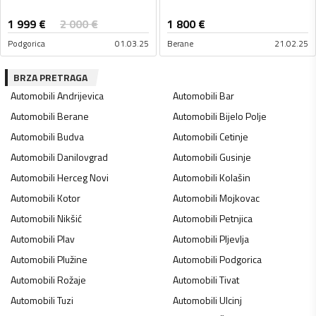
1 999
€
2 000
€
1 800
€
Podgorica
01.03.25
Berane
21.02.25
BRZA PRETRAGA
Automobili
Andrijevica
Automobili
Bar
Automobili
Berane
Automobili
Bijelo Polje
Automobili
Budva
Automobili
Cetinje
Automobili
Danilovgrad
Automobili
Gusinje
Automobili
Herceg Novi
Automobili
Kolašin
Automobili
Kotor
Automobili
Mojkovac
Automobili
Nikšić
Automobili
Petnjica
Automobili
Plav
Automobili
Pljevlja
Automobili
Plužine
Automobili
Podgorica
Automobili
Rožaje
Automobili
Tivat
Automobili
Tuzi
Automobili
Ulcinj