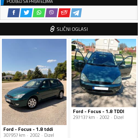
PODIJELI SA PRIJATELJIMA
SLIČNI OGLASI
Ford - Focus - 1.8 TDDI
297137 km
2002
Dizel
Ford - Focus - 1.8 tddi
307957 km
2002
Dizel