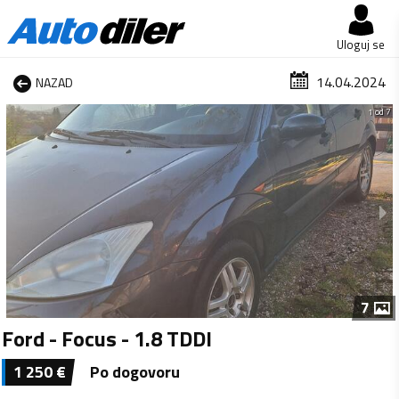
Uloguj se
14.04.2024
NAZAD
1 od 7
7
Ford - Focus - 1.8 TDDI
1 250
€
Po dogovoru