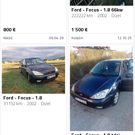
Ford - Focus - 1.8 66kw
222222 km
2002
Dizel
800
€
1 500
€
Nikšić
06.04.26
Kolašin
12.10.25
Ford - Focus - 1.8
31152 km
2002
Dizel