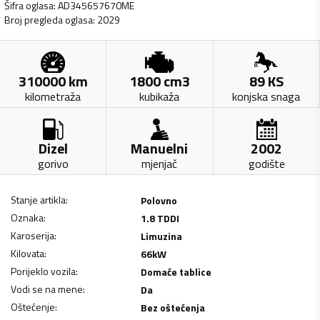
Šifra oglasa
:
AD345657670ME
Broj pregleda oglasa
:
2029
310000
km
1800
cm3
89
KS
kilometraža
kubikaža
konjska snaga
Dizel
Manuelni
2002
gorivo
mjenjač
godište
Stanje artikla
:
Polovno
Oznaka
:
1.8 TDDI
Karoserija
:
Limuzina
Kilovata
:
66
kW
Porijeklo vozila
:
Domaće tablice
Vodi se na mene
:
Da
Oštećenje
:
Bez oštećenja