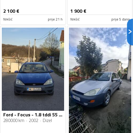
2 100
€
1 900
€
Nikšić
prije 21 h
Nikšić
prije 5 dana
Ford - Focus - 1.8 tddi 55 kw
280000 km
2002
Dizel