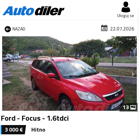
Uloguj se
22.07.2026
NAZAD
1 od 13
13
Ford - Focus - 1.6tdci
3 000
€
Hitno