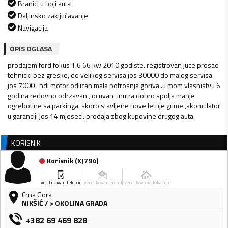
Branici u boji auta
Daljinsko zaključavanje
Navigacija
OPIS OGLASA
prodajem ford fokus 1.6 66 kw 2010 godiste. registrovan juce prosao
tehnicki bez greske, do velikog servisa jos 30000 do malog servisa
jos 7000 . hdi motor odlican mala potrosnja goriva .u mom vlasnistvu 6
godina redovno odrzavan , ocuvan unutra dobro spolja manje
ogrebotine sa parkinga. skoro stavljene nove letnje gume ,akomulator
u garanciji jos 14 mjeseci. prodaja zbog kupovine drugog auta.
KORISNIK
Korisnik
(
XJ794
)
verifikovan telefon
verifikovan email
verifikovana lokacija
Crna Gora
NIKŠIĆ
/
> OKOLINA GRADA
+382 69 469 828