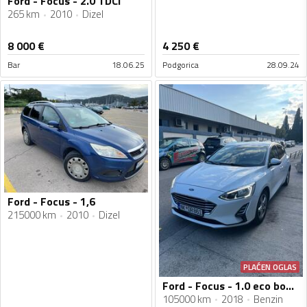
Ford - Focus - 2.0 TDCI
265 km
2010
Dizel
8 000
€
4 250
€
Bar
18.06.25
Podgorica
28.09.24
Ford - Focus - 1,6
215000 km
2010
Dizel
PLAĆEN OGLAS
Ford - Focus - 1.0 eco boost
105000 km
2018
Benzin