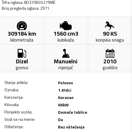
Šifra oglasa
:
AD370655279ME
Broj pregleda oglasa
:
2971
309184
km
1560
cm3
90
KS
kilometraža
kubikaža
konjska snaga
Dizel
Manuelni
2010
gorivo
mjenjač
godište
Stanje artikla
:
Polovno
Oznaka
:
1.6tdci
Karoserija
:
Karavan
Kilovata
:
66
kW
Porijeklo vozila
:
Domaće tablice
Vodi se na mene
:
Da
Oštećenje
:
Bez oštećenja