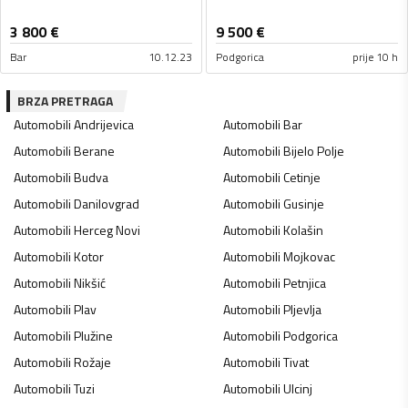
3 800
€
9 500
€
Bar
10.12.23
Podgorica
prije 10 h
BRZA PRETRAGA
Automobili
Andrijevica
Automobili
Bar
Automobili
Berane
Automobili
Bijelo Polje
Automobili
Budva
Automobili
Cetinje
Automobili
Danilovgrad
Automobili
Gusinje
Automobili
Herceg Novi
Automobili
Kolašin
Automobili
Kotor
Automobili
Mojkovac
Automobili
Nikšić
Automobili
Petnjica
Automobili
Plav
Automobili
Pljevlja
Automobili
Plužine
Automobili
Podgorica
Automobili
Rožaje
Automobili
Tivat
Automobili
Tuzi
Automobili
Ulcinj