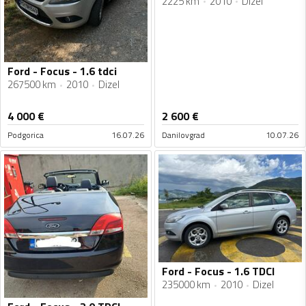
2225 km
2010
Dizel
Ford - Focus - 1.6 tdci
267500 km
2010
Dizel
4 000
€
2 600
€
Podgorica
16.07.26
Danilovgrad
10.07.26
Ford - Focus - 1.6 TDCI
235000 km
2010
Dizel