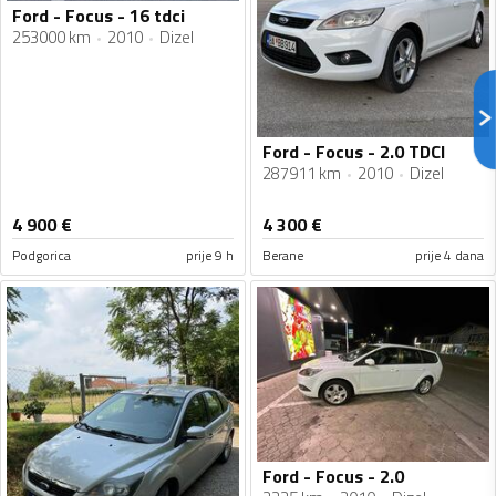
Ford - Focus - 16 tdci
253000 km
2010
Dizel
Ford - Focus - 2.0 TDCI
287911 km
2010
Dizel
4 900
€
4 300
€
Podgorica
prije 9 h
Berane
prije 4 dana
Ford - Focus - 2.0