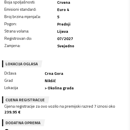
Boja spoljašnosti
:
Crvena
Emisioni standard
:
Euro 4
Broj brzina mjenjača
:
5
Pogon
:
Prednji
Strana volana
:
Lijeva
Registrovan do
:
07/2027
Zamjena
:
Svejedno
LOKACIJA OGLASA
Država
Crna Gora
Grad
Nikšić
Lokacija
> Okolina grada
CIJENA REGISTRACIJE
Cijena registracije za ovo vozilo na premijski razred 7 iznosi oko
239.95
€
DODATNA OPREMA