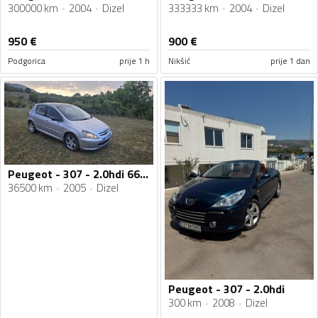
300000 km
2004
Dizel
333333 km
2004
Dizel
950
€
900
€
Podgorica
prije 1 h
Nikšić
prije 1 dan
Peugeot - 307 - 2.0hdi 66kw
36500 km
2005
Dizel
Peugeot - 307 - 2.0hdi
300 km
2008
Dizel