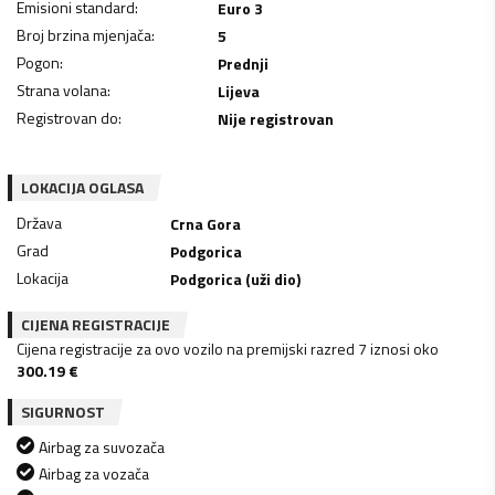
Emisioni standard
:
Euro 3
Broj brzina mjenjača
:
5
Pogon
:
Prednji
Strana volana
:
Lijeva
Registrovan do
:
Nije registrovan
LOKACIJA OGLASA
Država
Crna Gora
Grad
Podgorica
Lokacija
Podgorica (uži dio)
CIJENA REGISTRACIJE
Cijena registracije za ovo vozilo na premijski razred 7 iznosi oko
300.19
€
SIGURNOST
Airbag za suvozača
Airbag za vozača