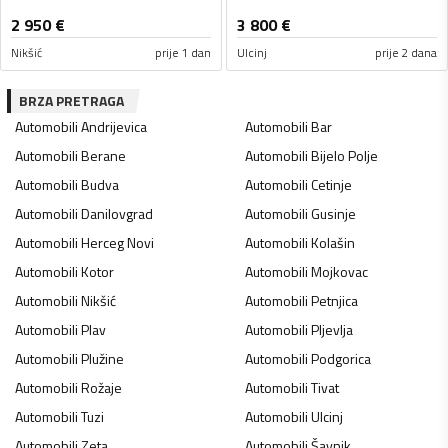
2 950
€
3 800
€
Nikšić
prije 1 dan
Ulcinj
prije 2 dana
BRZA PRETRAGA
Automobili
Andrijevica
Automobili
Bar
Automobili
Berane
Automobili
Bijelo Polje
Automobili
Budva
Automobili
Cetinje
Automobili
Danilovgrad
Automobili
Gusinje
Automobili
Herceg Novi
Automobili
Kolašin
Automobili
Kotor
Automobili
Mojkovac
Automobili
Nikšić
Automobili
Petnjica
Automobili
Plav
Automobili
Pljevlja
Automobili
Plužine
Automobili
Podgorica
Automobili
Rožaje
Automobili
Tivat
Automobili
Tuzi
Automobili
Ulcinj
Automobili
Zeta
Automobili
Šavnik