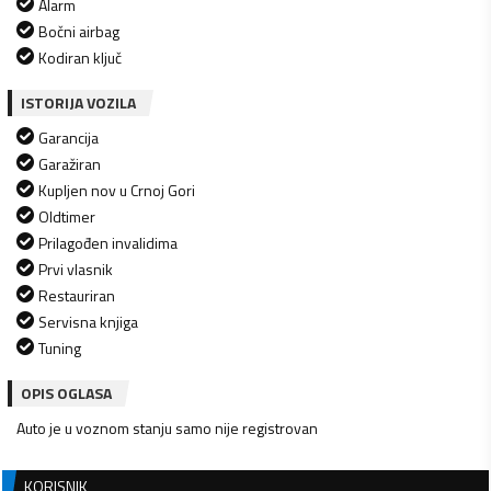
Alarm
Bočni airbag
Kodiran ključ
ISTORIJA VOZILA
Garancija
Garažiran
Kupljen nov u Crnoj Gori
Oldtimer
Prilagođen invalidima
Prvi vlasnik
Restauriran
Servisna knjiga
Tuning
OPIS OGLASA
KORISNIK