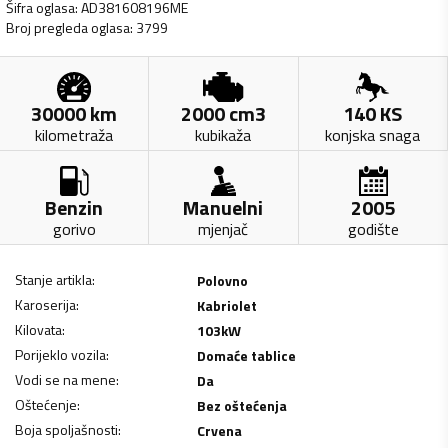
Šifra oglasa
:
AD381608196ME
Broj pregleda oglasa
:
3799
30000
km
2000
cm3
140
KS
kilometraža
kubikaža
konjska snaga
Benzin
Manuelni
2005
gorivo
mjenjač
godište
Stanje artikla
:
Polovno
Karoserija
:
Kabriolet
Kilovata
:
103
kW
Porijeklo vozila
:
Domaće tablice
Vodi se na mene
:
Da
Oštećenje
:
Bez oštećenja
Boja spoljašnosti
:
Crvena