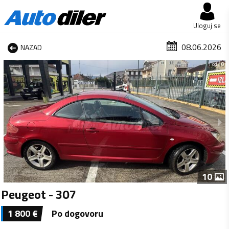
Uloguj se
08.06.2026
NAZAD
1 od 10
10
Peugeot - 307
1 800
€
Po dogovoru