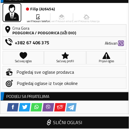
Filip
(
AJ6454
)
verifikovan telefon
verifikovan email
verifikovana lokacija
Crna Gora
PODGORICA
/
PODGORICA (UŽI DIO)
+382 67 406 375
Aktivan
Sačuvaj oglas
Sačuvaj profil
Prijavi oglas
Pogledaj sve oglase prodavca
Pogledaj oglase iz tvoje okoline
PODIJELI SA PRIJATELJIMA
SLIČNI OGLASI