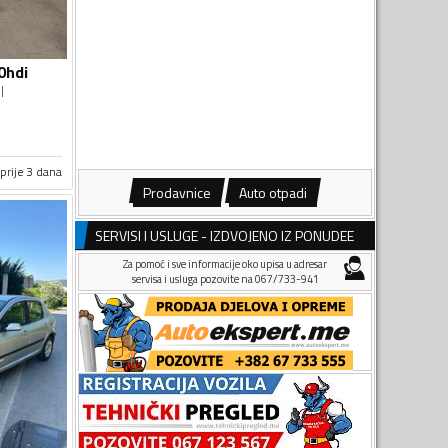
0hdi
l
prije 3 dana
Prodavnice
Auto otpadi
SERVISI I USLUGE - IZDVOJENO IZ PONUDEE
Za pomoć i sve informacije oko upisa u adresar
servisa i usluga pozovite na 067/733-941