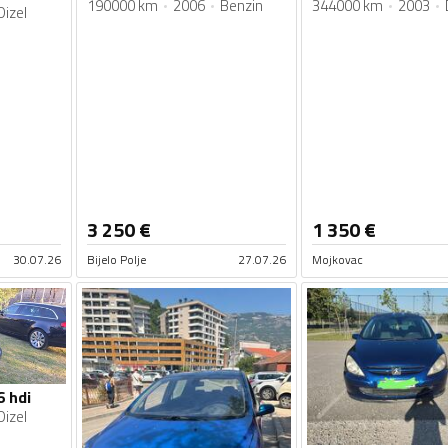
190000 km
2006
Benzin
344000 km
2003
Dizel
3 250
€
1 350
€
30.07.26
Bijelo Polje
27.07.26
Mojkovac
6 hdi
Dizel