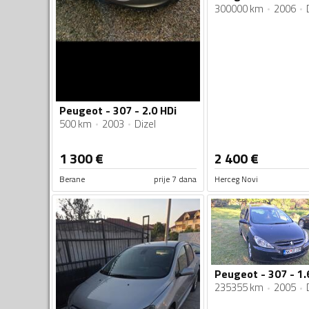
300000 km
2006
Peugeot - 307 - 2.0 HDi
500 km
2003
Dizel
1 300
€
2 400
€
Berane
prije 7 dana
Herceg Novi
Peugeot - 307 - 1.
235355 km
2005