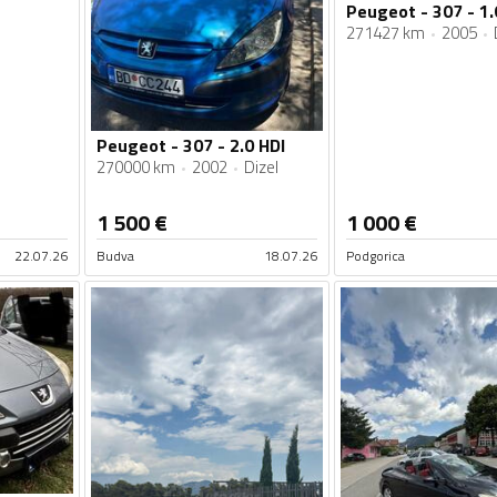
Peugeot - 307 - 1.
271427 km
2005
Peugeot - 307 - 2.0 HDI
270000 km
2002
Dizel
1 500
€
1 000
€
22.07.26
Budva
18.07.26
Podgorica