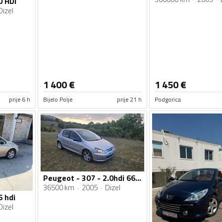
0 HDI
Dizel
1 400
€
1 450
€
prije 6 h
Bijelo Polje
prije 21 h
Podgorica
Peugeot - 307 - 2.0hdi 66kw
36500 km
2005
Dizel
6 hdi
Dizel