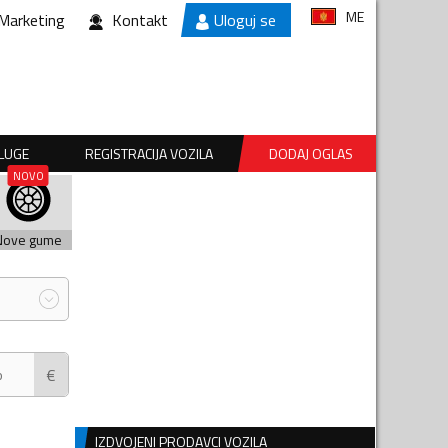
ME
Marketing
Kontakt
Uloguj se
SLUGE
REGISTRACIJA VOZILA
DODAJ OGLAS
Nove gume
€
IZDVOJENI PRODAVCI VOZILA