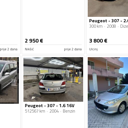
Peugeot - 307 - 2.
300 km
2008
Dize
2 950
€
3 800
€
prije 2 dana
Nikšić
prije 2 dana
Ulcinj
Peugeot - 307 - 1.6 16V
512567 km
2004
Benzin