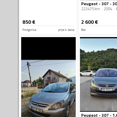
Peugeot - 307 - 3
222475 km
2004
850
€
2 600
€
Podgorica
prije 4 dana
Bar
Peugeot - 307 - 1.