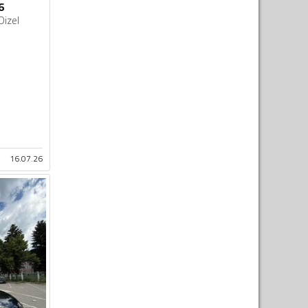
6
Dizel
16.07.26