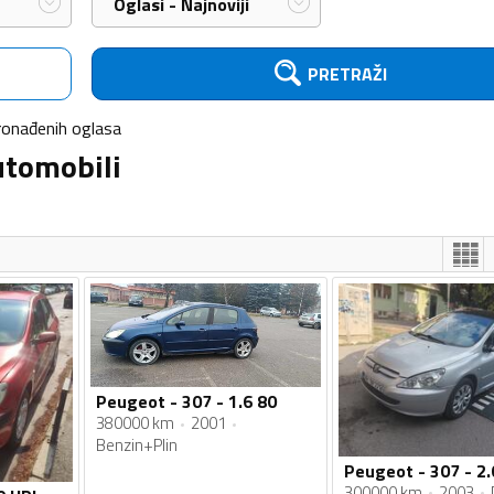
Oglasi - Najnoviji
PRETRAŽI
ronađenih
oglasa
utomobili
Peugeot - 307 - 1.6 80
380000 km
2001
Benzin+Plin
Peugeot - 307 - 2.
300000 km
2003