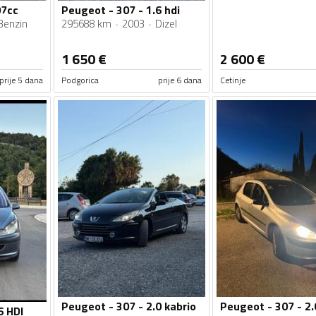
07cc
Peugeot - 307 - 1.6 hdi
Benzin
295688 km
2003
Dizel
1 650
€
2 600
€
prije 5 dana
Podgorica
prije 6 dana
Cetinje
Peugeot - 307 - 2.0 kabrio
Peugeot - 307 - 2.
6 HDI