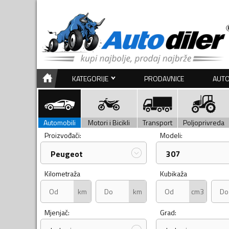
KATEGORIJE
PRODAVNICE
AUTO
Automobili
Motori i Bicikli
Transport
Poljoprivreda
Proizvođači:
Modeli:
Peugeot
307
Kilometraža
Kubikaža
km
km
cm3
Mjenjač:
Grad: