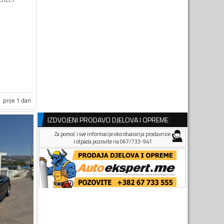
prije 1 dan
IZDVOJENI PRODAVCI DJELOVA I OPREME
Za pomoć i sve informacije oko otvaranja prodavnice
i otpada pozovite na 067/733-941