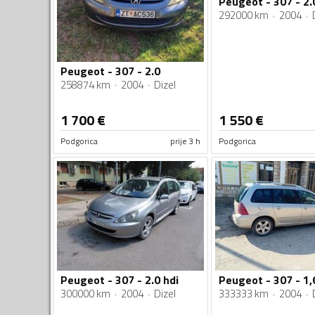
Peugeot - 307 - 2.
292000 km
2004
Peugeot - 307 - 2.0
258874 km
2004
Dizel
1 700
€
1 550
€
Podgorica
prije 3 h
Podgorica
Peugeot - 307 - 2.0 hdi
Peugeot - 307 - 1,
300000 km
2004
Dizel
333333 km
2004