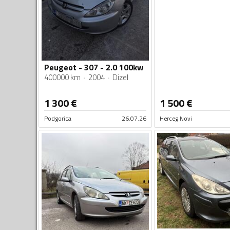
Peugeot - 307 - 2.0 100kw
400000 km
2004
Dizel
1 300
€
1 500
€
Podgorica
26.07.26
Herceg Novi