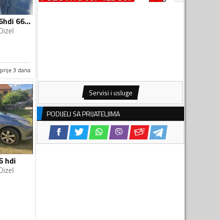
Peugeot - 307 - 1.6hdi 66kw
Dizel
prije 3 dana
Servisi i usluge
PODIJELI SA PRIJATELJIMA
6 hdi
Dizel