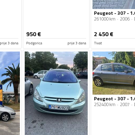
261000 km
2006
950
€
2 450
€
prije 3 dana
Podgorica
prije 3 dana
Tivat
Peugeot - 307 - 1.
252400 km
2007