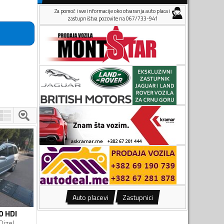
Za pomoć i sve informacije oko otvaranja auto placa i
zastupništva pozovite na 067/733-941
Auto placevi
Zastupnici
0 HDI
Dizel