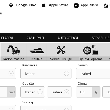
Google Play
Apple Store
AppGallery
 PLACEVI
ZASTUPNICI
AUTO OTPADI
SERVISI I U
Radne mašine
Nautika
Servisi i usluge
Djelovi i oprema
Karoserija:
Gorivo:
Izaberi
Izaberi
Godište:
Cijena
€
cm3
Izaberi
Izaberi
Sortiraj: