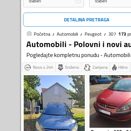
Izaberi
Izaberi
DETALJNA PRETRAGA
Početna
Automobili
Peugeot
307
173
p
Automobili - Polovni i novi a
Pogledajte kompletnu ponudu - Automobili
Novo u 24h
Sniženo
Zamjena
Hitno