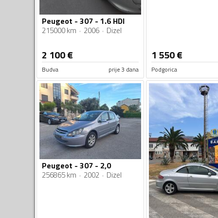
Peugeot - 307 - 1.6 HDI
215000 km
2006
Dizel
2 100
€
1 550
€
Budva
prije 3 dana
Podgorica
Peugeot - 307 - 2,0
256865 km
2002
Dizel