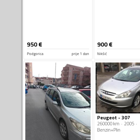
950
€
900
€
Podgorica
prije 1 dan
Nikšić
Peugeot - 307
260000 km
2005
Benzin+Plin