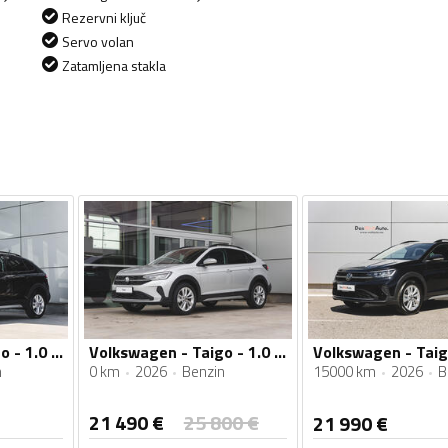
Rezervni ključ
Servo volan
Zatamljena stakla
Volkswagen - Taigo - 1.0 TSI
Volkswagen - Taigo - 1.0 TSI
n
0 km
2026
Benzin
15000 km
2026
B
21 490
€
25 800
€
21 990
€