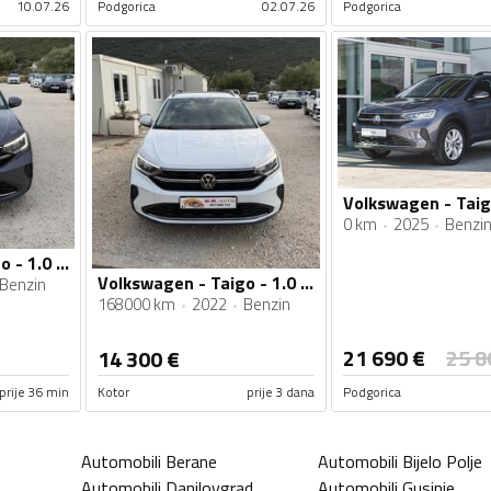
10.07.26
Podgorica
02.07.26
Podgorica
0 km
2025
Benzi
Volkswagen - Taigo - 1.0 TSI 03/2023g
Volkswagen - Taigo - 1.0 TSI 03/2023g
Benzin
168000 km
2022
Benzin
21 690
€
25 8
14 300
€
prije 36 min
Kotor
prije 3 dana
Podgorica
Automobili
Berane
Automobili
Bijelo Polje
Automobili
Danilovgrad
Automobili
Gusinje