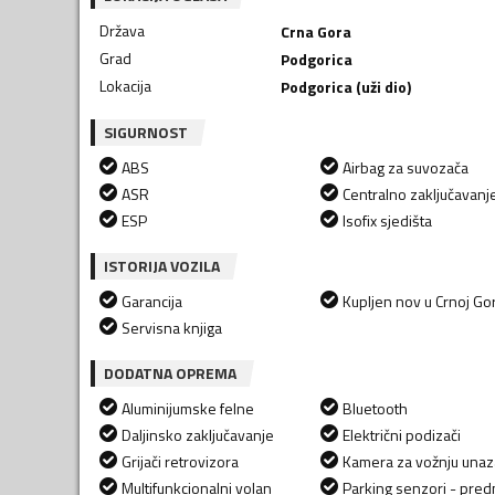
Država
Crna Gora
Grad
Podgorica
Lokacija
Podgorica (uži dio)
SIGURNOST
ABS
Airbag za suvozača
ASR
Centralno zaključavanj
ESP
Isofix sjedišta
ISTORIJA VOZILA
Garancija
Kupljen nov u Crnoj Gor
Servisna knjiga
DODATNA OPREMA
Aluminijumske felne
Bluetooth
Daljinsko zaključavanje
Električni podizači
Grijači retrovizora
Kamera za vožnju una
Multifunkcionalni volan
Parking senzori - predn