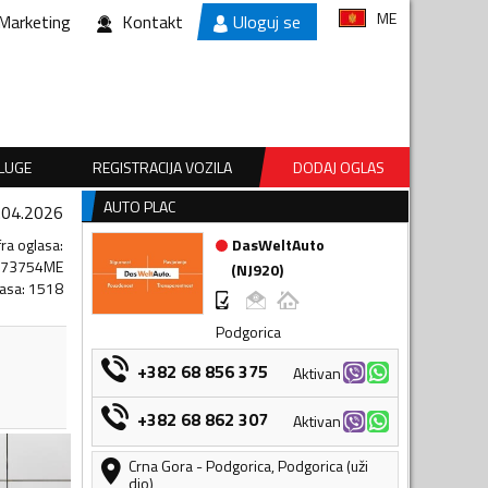
ME
Marketing
Kontakt
Uloguj se
SLUGE
REGISTRACIJA VOZILA
DODAJ OGLAS
AUTO PLAC
.04.2026
fra oglasa
:
DasWeltAuto
173754ME
(
NJ920
)
lasa
:
1518
Podgorica
+382 68 856 375
Aktivan
+382 68 862 307
Aktivan
Crna Gora
-
Podgorica
,
Podgorica (uži
dio)