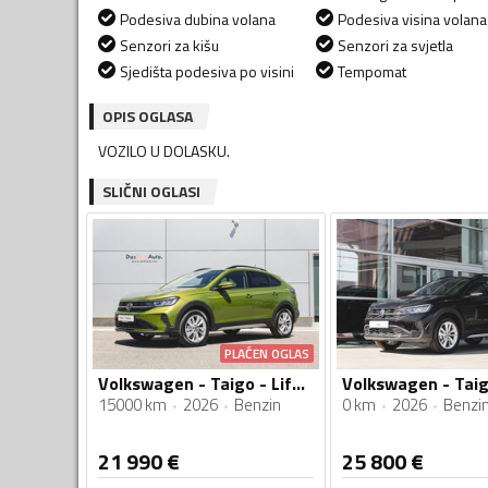
Podesiva dubina volana
Podesiva visina volana
Senzori za kišu
Senzori za svjetla
Sjedišta podesiva po visini
Tempomat
OPIS OGLASA
VOZILO U DOLASKU.
SLIČNI OGLASI
PLAĆEN OGLAS
Volkswagen - Taigo - Life 1.0 TSI DSG
15000 km
2026
Benzin
0 km
2026
Benzi
21 990
€
25 800
€