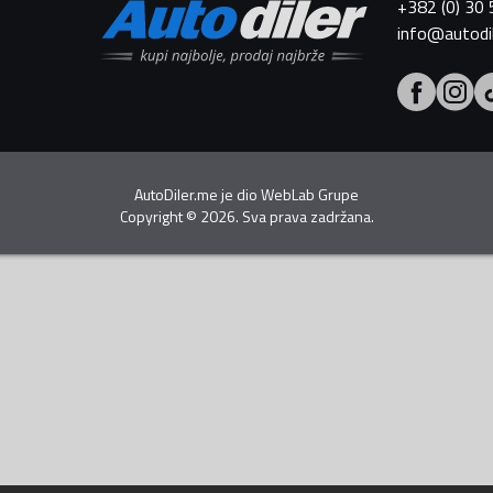
+382 (0) 30
info@autodi
AutoDiler.me je dio
WebLab Grupe
Copyright
©
2026. Sva prava zadržana.