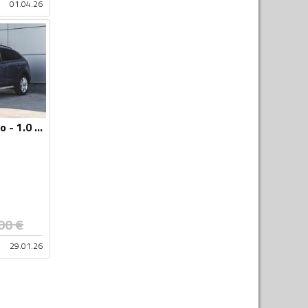
01.04.26
Volkswagen - Taigo - 1.0 TSI
n
00
€
29.01.26