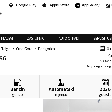
Google Play
Apple Store
AppGallery
 PLACEVI
ZASTUPNICI
AUTO OTPADI
SERVISI I U
Taigo
Crna Gora
Podgorica
01
Ši
DSG
AD384
Broj pregleda og
Benzin
Automatski
2026
gorivo
mjenjač
godište