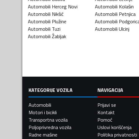
Automobili
Herceg Novi
Automobili
Kolašin
Automobili
Nikšić
Automobili
Petnjica
Automobili
Plužine
Automobili
Podgoric
Automobili
Tuzi
Automobili
Ulcinj
Automobili
Žabljak
KATEGORIJE VOZILA
NAVIGACIJA
Automobili
Prijavi se
Motori i bicikli
Kontakt
Transportna vozila
Pomoć
Poljoprivredna vozila
Uslovi korišćenja
Radne mašine
Politika privatnosti