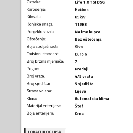
Oznaka
:
Life 1.0 TSI DSG
Karoserija
:
Hečbek
Kilovata
:
85
kW
Konjska snaga
:
115
KS
Porijeklo vozila
:
Na ime kupca
Oštećenje
:
Bez oštećenja
Boja spoljašnosti
:
Siva
Emisioni standard
:
Euro 6
Broj brzina mjenjača
:
7
Pogon
:
Prednji
Broj vrata
:
4/5 vrata
Broj sjedišta
:
5 sjedišta
Strana volana
:
Lijeva
Klima
:
Automatska klima
Materijal enterijera
:
Štof
Boja enterijera
:
Crna
LOKACIJA OGLASA