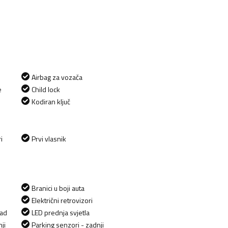
Airbag za vozača
e
Child lock
Kodiran ključ
i
Prvi vlasnik
Branici u boji auta
Električni retrovizori
zad
LED prednja svjetla
ji
Parking senzori - zadnji