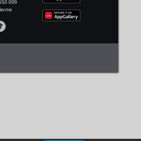
 550 099
ler.me