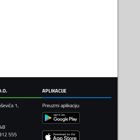
.O.
APLIKACIJE
ševića 1,
Preuzmi aplikaciju
:
448
 312 555