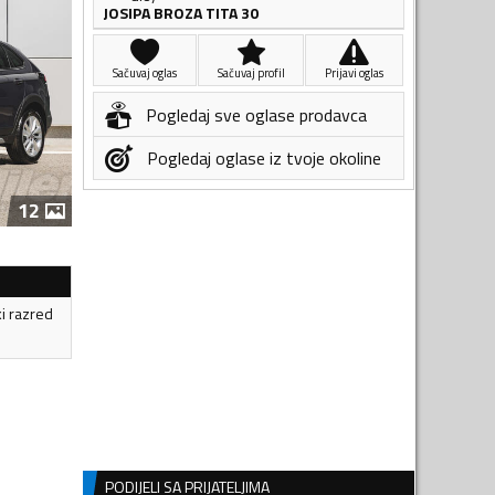
JOSIPA BROZA TITA 30
Sačuvaj oglas
Sačuvaj profil
Prijavi oglas
Pogledaj sve oglase prodavca
Pogledaj oglase iz tvoje okoline
12
ki razred
PODIJELI SA PRIJATELJIMA