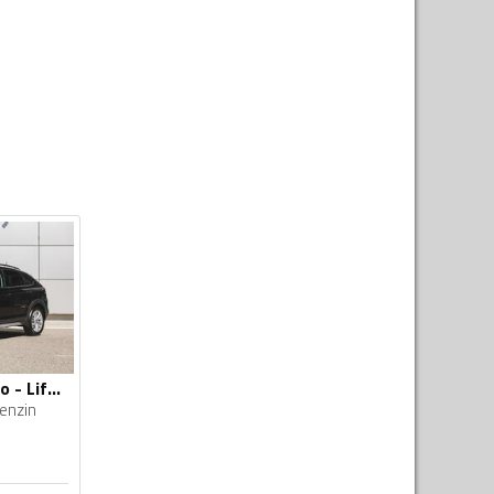
Volkswagen - Taigo - Life 1.0 TSI DSG
enzin