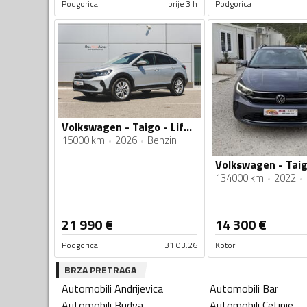
Podgorica
prije 3 h
Podgorica
Volkswagen - Taigo - Life 1.0 TSI DSG
15000 km
2026
Benzin
134000 km
2022
21 990
€
14 300
€
Podgorica
31.03.26
Kotor
BRZA PRETRAGA
Automobili
Andrijevica
Automobili
Bar
Automobili
Budva
Automobili
Cetinje