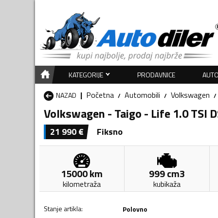
KATEGORIJE
PRODAVNICE
AUTO
Početna
Automobili
Volkswagen
NAZAD
Volkswagen - Taigo - Life 1.0 TSI 
21 990
€
Fiksno
15000
km
999
cm3
kilometraža
kubikaža
Stanje artikla
:
Polovno