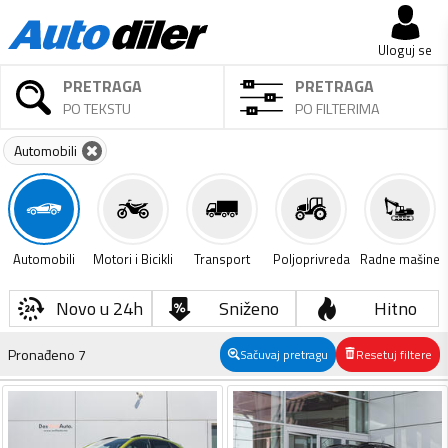
Uloguj se
PRETRAGA
PRETRAGA
PO TEKSTU
PO FILTERIMA
Automobili
Automobili
Motori i Bicikli
Transport
Poljoprivreda
Radne mašine
Novo u 24h
Sniženo
Hitno
Pronađeno
7
Sačuvaj pretragu
Resetuj filtere