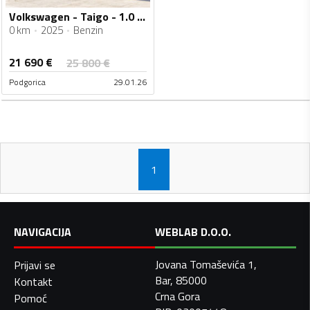
Volkswagen - Taigo - 1.0 TSI
0 km
2025
Benzin
21 690
€
25 800
€
Podgorica
29.01.26
1
NAVIGACIJA
WEBLAB D.O.O.
Jovana Tomaševića 1,
Prijavi se
Bar, 85000
Kontakt
Crna Gora
Pomoć