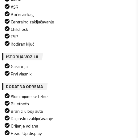
ASR
Bočni airbag
Centralno zaključavanje
Child lock
ESP
Kodiran ključ
ISTORIJA VOZILA
Garancija
Prvi vlasnik
DODATNA OPREMA
Aluminijumske felne
Bluetooth
Branici u boji auta
Daljinsko zaključavanje
Grijanje volana
Head-Up display