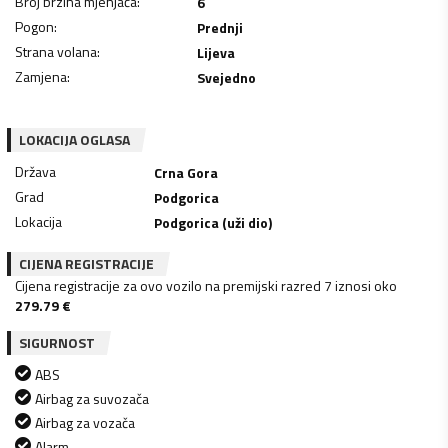
Broj brzina mjenjača
:
6
Pogon
:
Prednji
Strana volana
:
Lijeva
Zamjena
:
Svejedno
LOKACIJA OGLASA
Država
Crna Gora
Grad
Podgorica
Lokacija
Podgorica (uži dio)
CIJENA REGISTRACIJE
Cijena registracije za ovo vozilo na premijski razred 7 iznosi oko
279.79
€
SIGURNOST
ABS
Airbag za suvozača
Airbag za vozača
Alarm