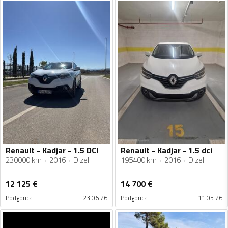
Renault - Kadjar - 1.5 DCI
Renault - Kadjar - 1.5 dci
230000 km
2016
Dizel
195400 km
2016
Dizel
12 125
€
14 700
€
Podgorica
23.06.26
Podgorica
11.05.26