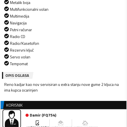
Metalik boja
Multifunkcionalni volan
Multimedija
Navigacija
Putni računar
Radio CD
Radio/Kasetofon
Rezervni ključ
Servo volan
Tempomat
OPIS OGLASA
Reno kadjar kao nov servisiran u extra stanju nove gume 2 kljuca na
ima kupca ocarinjen
KORISNIK
Damir
(
FQ754
)