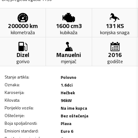
200000
km
1600
cm3
131
KS
kilometraža
kubikaža
konjska snaga
Dizel
Manuelni
2016
gorivo
mjenjač
godište
Stanje artikla
:
Polovno
Oznaka
:
1.6dci
Karoserija
:
Hečbek
Kilovata
:
96
kW
Porijeklo vozila
:
Na ime kupca
Oštećenje
:
Bez oštećenja
Boja spoljašnosti
:
Plava
Emisioni standard
:
Euro 6