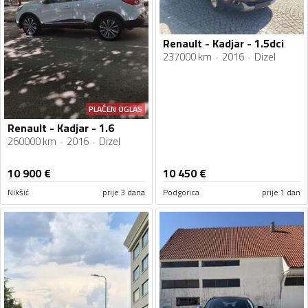
Renault - Kadjar - 1.5dci
237000 km
2016
Dizel
PLAĆEN OGLAS
Renault - Kadjar - 1.6
260000 km
2016
Dizel
10 900
€
10 450
€
Nikšić
prije 3 dana
Podgorica
prije 1 dan