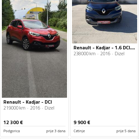
Renault - Kadjar - 1.6 DCI.06.2015
238000 km
2016
Dizel
Renault - Kadjar - DCI
219000 km
2016
Dizel
12 300
€
9 900
€
Podgorica
prije 3 dana
Cetinje
prije 5 dana