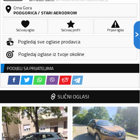
verifikovan telefon
verifikovan email
verifikovana lokacija
Crna Gora
PODGORICA
/
STARI AERODROM
Sačuvaj oglas
Sačuvaj profil
Prijavi oglas
Pogledaj sve oglase prodavca
Pogledaj oglase iz tvoje okoline
PODIJELI SA PRIJATELJIMA
SLIČNI OGLASI