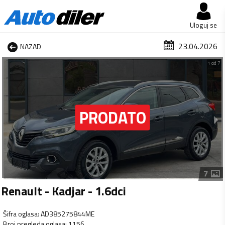
Uloguj se
23.04.2026
NAZAD
1 od 7
7
Renault - Kadjar - 1.6dci
Šifra oglasa
:
AD385275844ME
Broj pregleda oglasa
:
1156