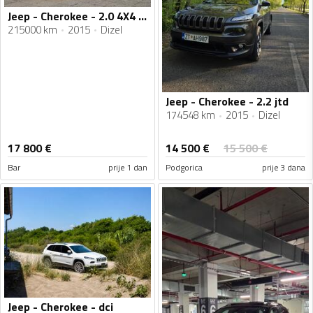
Jeep - Cherokee - 2.0 4X4 Limited
215000 km
2015
Dizel
Jeep - Cherokee - 2.2 jtd
174548 km
2015
Dizel
14 500
€
17 800
€
15 500
€
Bar
prije 1 dan
Podgorica
prije 3 dana
Jeep - Cherokee - dci