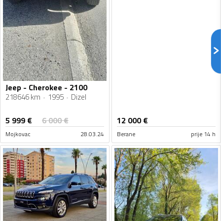
Jeep - Cherokee - 2100
218646 km
1995
Dizel
5 999
€
6 000
€
12 000
€
Mojkovac
28.03.24
Berane
prije 14 h