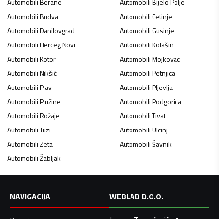
Automobili
Berane
Automobili
Bijelo Polje
Automobili
Budva
Automobili
Cetinje
Automobili
Danilovgrad
Automobili
Gusinje
Automobili
Herceg Novi
Automobili
Kolašin
Automobili
Kotor
Automobili
Mojkovac
Automobili
Nikšić
Automobili
Petnjica
Automobili
Plav
Automobili
Pljevlja
Automobili
Plužine
Automobili
Podgorica
Automobili
Rožaje
Automobili
Tivat
Automobili
Tuzi
Automobili
Ulcinj
Automobili
Zeta
Automobili
Šavnik
Automobili
Žabljak
NAVIGACIJA
WEBLAB D.O.O.