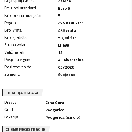
Boja spoljašnosti
:
Zelena
Emisioni standard
:
Euro 5
Broj brzina mjenjača
:
5
Pogon
:
4x4 Reduktor
Broj vrata
:
4/5 vrata
Broj sjedišta
:
5 sjedišta
Strana volana
:
Lijeva
Veličina felni
:
15
Posjeduje gume
:
4 univerzalne
Registrovan do
:
05/2026
Zamjena
:
Svejedno
LOKACIJA OGLASA
Država
Crna Gora
Grad
Podgorica
Lokacija
Podgorica (uži dio)
CIJENA REGISTRACIJE