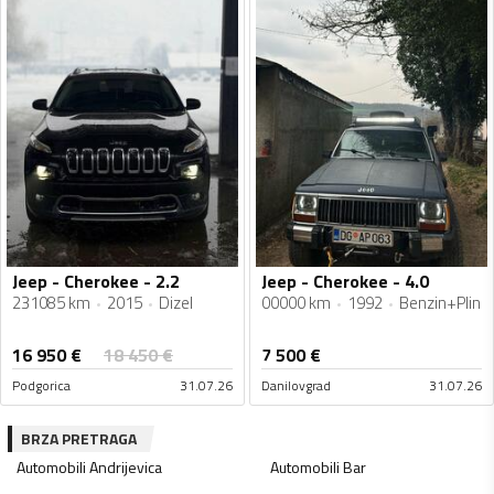
Jeep - Cherokee - 2.2
Jeep - Cherokee - 4.0
231085 km
2015
Dizel
00000 km
1992
Benzin+Plin
16 950
€
18 450
€
7 500
€
Podgorica
31.07.26
Danilovgrad
31.07.26
BRZA PRETRAGA
Automobili
Andrijevica
Automobili
Bar