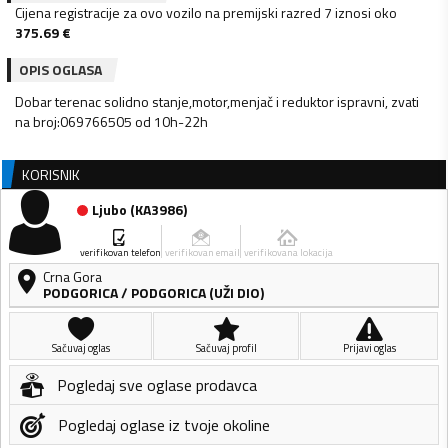
Cijena registracije za ovo vozilo na premijski razred 7 iznosi oko
375.69
€
OPIS OGLASA
Dobar terenac solidno stanje,motor,menjač i reduktor ispravni, zvati
na broj:069766505 od 10h-22h
KORISNIK
Ljubo
(
KA3986
)
verifikovan telefon
verifikovan email
verifikovana lokacija
Crna Gora
PODGORICA
/
PODGORICA (UŽI DIO)
Sačuvaj oglas
Sačuvaj profil
Prijavi oglas
Pogledaj sve oglase prodavca
Pogledaj oglase iz tvoje okoline