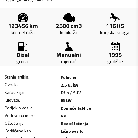
123456
km
2500
cm3
116
KS
kilometraža
kubikaža
konjska snaga
Dizel
Manuelni
1995
gorivo
mjenjač
godište
Stanje artikla
:
Polovno
Oznaka
:
2.5 85kw
Karoserija
:
Džip / SUV
Kilovata
:
85
kW
Porijeklo vozila
:
Domaće tablice
Vodi se na mene
:
Ne
Oštećenje
:
Bez oštećenja
Korišćeno kao
:
Lično vozilo