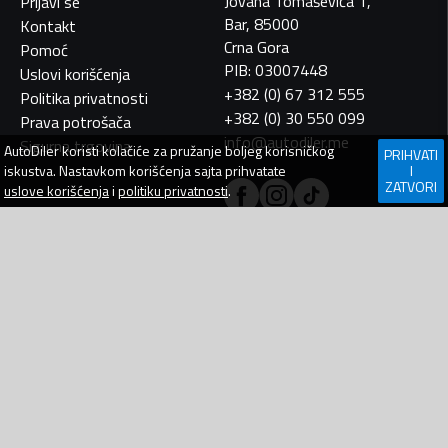
Jovana Tomaševića 1,
Prijavi se
Bar, 85000
Kontakt
Crna Gora
Pomoć
PIB: 03007448
Uslovi korišćenja
+382 (0) 67 312 555
Politika privatnosti
+382 (0) 30 550 099
Prava potrošača
info@autodiler.me
Sigurna trgovina
AutoDiler
koristi kolačiće za pružanje boljeg korisničkog
PRIHVATI
iskustva. Nastavkom korišćenja sajta prihvatate
I
ZATVORI
uslove korišćenja
i
politiku privatnosti
.
AutoDiler.me je dio
WebLab Grupe
Copyright
©
2026. Sva prava zadržana.