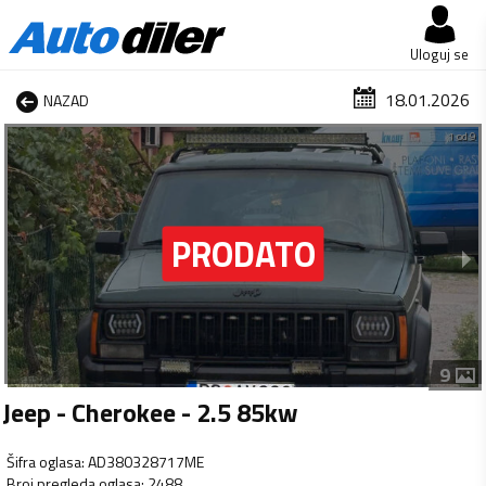
Uloguj se
18.01.2026
NAZAD
1 od 9
9
Jeep - Cherokee - 2.5 85kw
Šifra oglasa
:
AD380328717ME
Broj pregleda oglasa
:
2488