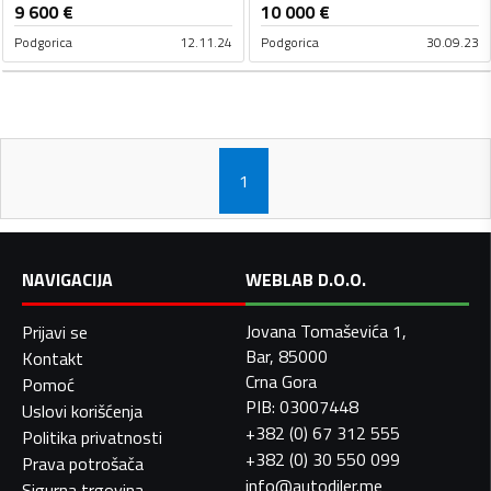
9 600
€
10 000
€
Podgorica
12.11.24
Podgorica
30.09.23
1
NAVIGACIJA
WEBLAB D.O.O.
Jovana Tomaševića 1,
Prijavi se
Bar, 85000
Kontakt
Crna Gora
Pomoć
PIB: 03007448
Uslovi korišćenja
+382 (0) 67 312 555
Politika privatnosti
+382 (0) 30 550 099
Prava potrošača
info@autodiler.me
Sigurna trgovina