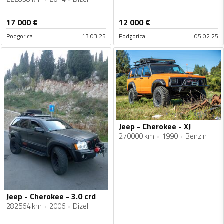
17 000
€
12 000
€
Podgorica
13.03.25
Podgorica
05.02.25
Jeep - Cherokee - XJ
270000 km
1990
Benzin
Jeep - Cherokee - 3.0 crd
282564 km
2006
Dizel