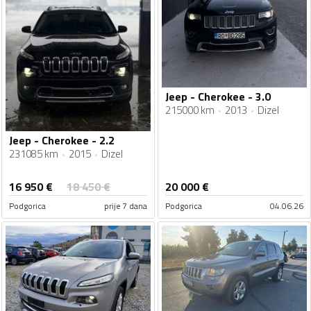
Jeep - Cherokee - 3.0
215000 km
2013
Dizel
Jeep - Cherokee - 2.2
231085 km
2015
Dizel
16 950
€
18 450
€
20 000
€
Podgorica
prije 7 dana
Podgorica
04.06.26