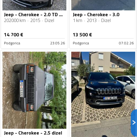
Jeep - Cherokee - 2.0 TD 4X4 AUTOMATIK
Jeep - Cherokee - 3.0
202000 km
2015
Dizel
1 km
2013
Dizel
14 700
€
13 500
€
Podgorica
23.05.26
Podgorica
07.02.26
Jeep - Cherokee - 2.5 dizel