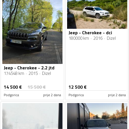
Jeep - Cherokee - dci
180000 km
2016
Dizel
Jeep - Cherokee - 2.2 jtd
174548 km
2015
Dizel
14 500
€
15 500
€
12 500
€
Podgorica
prije 2 dana
Podgorica
prije 2 dana