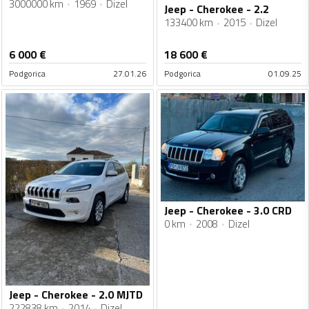
3000000 km
1969
Dizel
Jeep - Cherokee - 2.2
133400 km
2015
Dizel
6 000
€
18 600
€
Podgorica
27.01.26
Podgorica
01.09.25
Jeep - Cherokee - 3.0 CRD
0 km
2008
Dizel
Jeep - Cherokee - 2.0 MJTD
222838 km
2014
Dizel