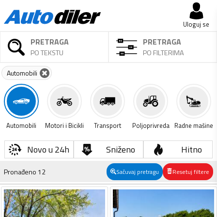
Uloguj se
PRETRAGA
PRETRAGA
PO TEKSTU
PO FILTERIMA
Automobili
Automobili
Motori i Bicikli
Transport
Poljoprivreda
Radne mašine
Novo u 24h
Sniženo
Hitno
Pronađeno
12
Sačuvaj pretragu
Resetuj filtere