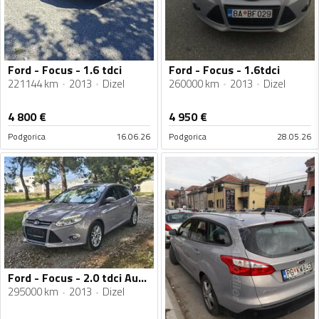
Ford - Focus - 1.6 tdci
Ford - Focus - 1.6tdci
221144 km
2013
Dizel
260000 km
2013
Dizel
4 800
€
4 950
€
Podgorica
16.06.26
Podgorica
28.05.26
Ford - Focus - 2.0 tdci Automatik Tiptronik
295000 km
2013
Dizel