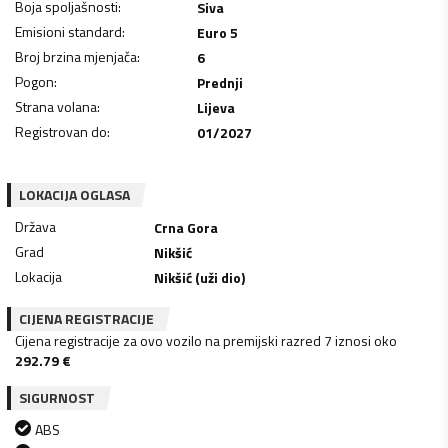
Boja spoljašnosti
:
Siva
Emisioni standard
:
Euro 5
Broj brzina mjenjača
:
6
Pogon
:
Prednji
Strana volana
:
Lijeva
Registrovan do
:
01/2027
LOKACIJA OGLASA
Država
Crna Gora
Grad
Nikšić
Lokacija
Nikšić (uži dio)
CIJENA REGISTRACIJE
Cijena registracije za ovo vozilo na premijski razred 7 iznosi oko
292.79
€
SIGURNOST
ABS