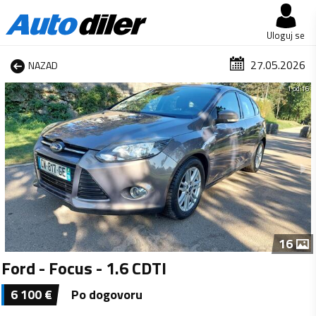
Uloguj se
27.05.2026
NAZAD
1 od 16
16
Ford - Focus - 1.6 CDTI
6 100
€
Po dogovoru