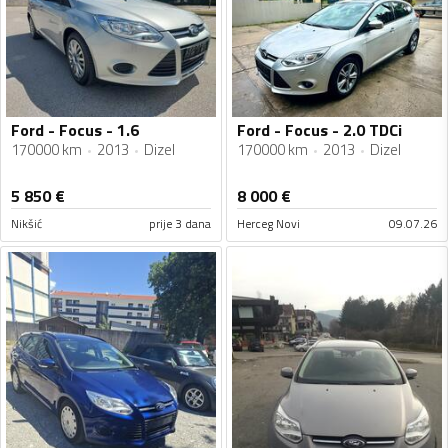
Ford - Focus - 1.6
Ford - Focus - 2.0 TDCi
170000 km
2013
Dizel
170000 km
2013
Dizel
5 850
€
8 000
€
Nikšić
prije 3 dana
Herceg Novi
09.07.26