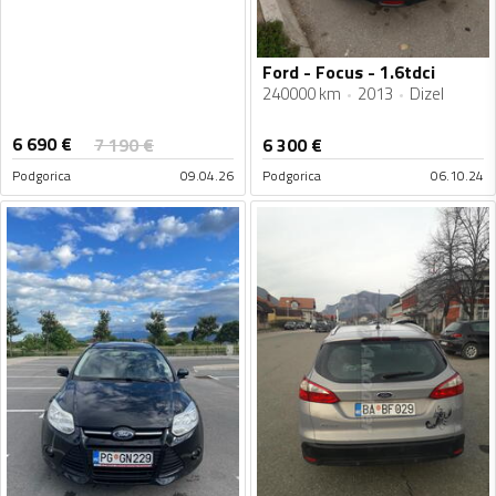
Ford - Focus - 1.6tdci
240000 km
2013
Dizel
6 690
€
7 190
€
6 300
€
Podgorica
09.04.26
Podgorica
06.10.24