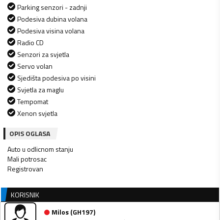
Parking senzori - zadnji
Podesiva dubina volana
Podesiva visina volana
Radio CD
Senzori za svjetla
Servo volan
Sjedišta podesiva po visini
Svjetla za maglu
Tempomat
Xenon svjetla
OPIS OGLASA
Auto u odlicnom stanju
Mali potrosac
Registrovan
KORISNIK
Milos
(
GH197
)