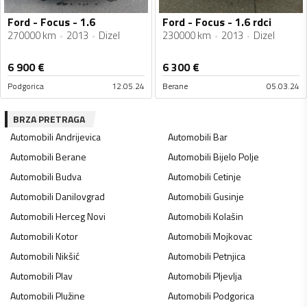
Ford - Focus - 1.6
Ford - Focus - 1.6 rdci
270000 km
2013
Dizel
230000 km
2013
Dizel
6 900
€
6 300
€
Podgorica
12.05.24
Berane
05.03.24
BRZA PRETRAGA
Automobili
Andrijevica
Automobili
Bar
Automobili
Berane
Automobili
Bijelo Polje
Automobili
Budva
Automobili
Cetinje
Automobili
Danilovgrad
Automobili
Gusinje
Automobili
Herceg Novi
Automobili
Kolašin
Automobili
Kotor
Automobili
Mojkovac
Automobili
Nikšić
Automobili
Petnjica
Automobili
Plav
Automobili
Pljevlja
Automobili
Plužine
Automobili
Podgorica