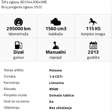
Šifra oglasa
:
AD334430645ME
Broj pregleda oglasa
:
5925
295000
km
1560
cm3
115
KS
kilometraža
kubikaža
konjska snaga
Dizel
Manuelni
2013
gorivo
mjenjač
godište
Stanje artikla
:
Polovno
Oznaka
:
1.6 CDTI
Karoserija
:
Limuzina
Kilovata
:
85
kW
Porijeklo vozila
:
Domaće tablice
Vodi se na mene
:
Da
Oštećenje
:
Bez oštećenja