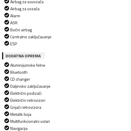
Airbag za suvozača
Airbag za vozača
Alarm
ASR
Bočni airbag
Centralno zaključavanje
ESP
DODATNA OPREMA
Aluminijumske felne
Bluetooth
CD changer
Daljinsko zaključavanje
Električni podizači
Električni retrovizori
Grijači retrovizora
Metalik boja
Multifunkcionalni volan
Navigacija