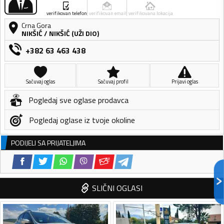
verifikovan telefon
verifikovan email
verifikovana lokacija
Crna Gora
NIKŠIĆ
/
NIKŠIĆ (UŽI DIO)
+382 63 463 438
Sačuvaj oglas
Sačuvaj profil
Prijavi oglas
Pogledaj sve oglase prodavca
Pogledaj oglase iz tvoje okoline
PODIJELI SA PRIJATELJIMA
SLIČNI OGLASI