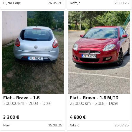
Bijelo Polje
24.05.26
Rožaje
21.09.25
Fiat - Bravo - 1.6
Fiat - Bravo - 1.6 MJTD
300000 km
2008
Dizel
230000 km
2008
Dizel
3 300
€
4 800
€
Plav
15.08.25
Nikšić
25.07.25