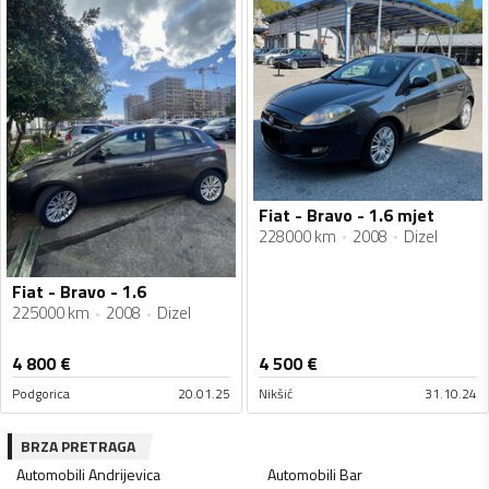
Fiat - Bravo - 1.6 mjet
228000 km
2008
Dizel
Fiat - Bravo - 1.6
225000 km
2008
Dizel
4 800
€
4 500
€
Podgorica
20.01.25
Nikšić
31.10.24
BRZA PRETRAGA
Automobili
Andrijevica
Automobili
Bar