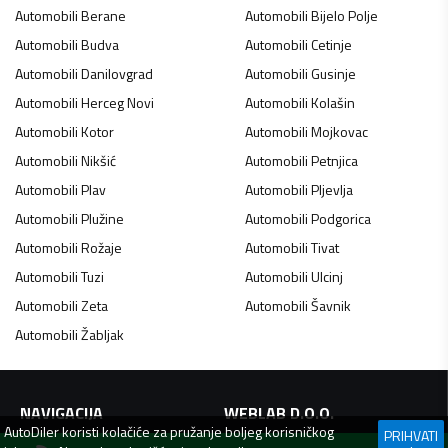
Automobili
Berane
Automobili
Bijelo Polje
Automobili
Budva
Automobili
Cetinje
Automobili
Danilovgrad
Automobili
Gusinje
Automobili
Herceg Novi
Automobili
Kolašin
Automobili
Kotor
Automobili
Mojkovac
Automobili
Nikšić
Automobili
Petnjica
Automobili
Plav
Automobili
Pljevlja
Automobili
Plužine
Automobili
Podgorica
Automobili
Rožaje
Automobili
Tivat
Automobili
Tuzi
Automobili
Ulcinj
Automobili
Zeta
Automobili
Šavnik
Automobili
Žabljak
NAVIGACIJA
WEBLAB D.O.O.
AutoDiler
koristi kolačiće za pružanje boljeg korisničkog
PRIHVATI