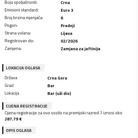
Boja spoljašnosti
:
Crna
Emisioni standard
:
Euro 3
Broj brzina mjenjača
:
6
Pogon
:
Prednji
Strana volana
:
Lijeva
Registrovan do
:
02/2026
Zamjena
:
Zamjena za jeftinije
LOKACIJA OGLASA
Država
Crna Gora
Grad
Bar
Lokacija
Bar (uži dio)
CIJENA REGISTRACIJE
Cijena registracije za ovo vozilo na premijski razred 7 iznosi oko
287.79
€
OPIS OGLASA