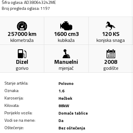
Šifra oglasa
:
AD380643242ME
Broj pregleda oglasa
:
1197
257000
km
1600
cm3
120
KS
kilometraža
kubikaža
konjska snaga
Dizel
Manuelni
2008
gorivo
mjenjač
godište
Stanje artikla
:
Polovno
Oznaka
:
1.6
Karoserija
:
Hečbek
Kilovata
:
88
kW
Porijeklo vozila
:
Domaće tablice
Vodi se na mene
:
Da
Oštećenje
:
Bez oštećenja