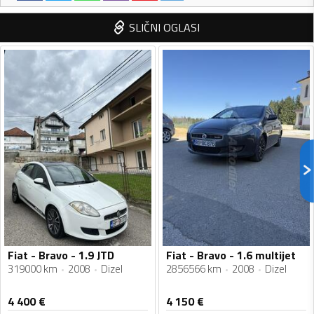
SLIČNI OGLASI
Fiat - Bravo - 1.9 JTD
Fiat - Bravo - 1.6 multijet
319000 km
2008
Dizel
2856566 km
2008
Dizel
4 400
€
4 150
€