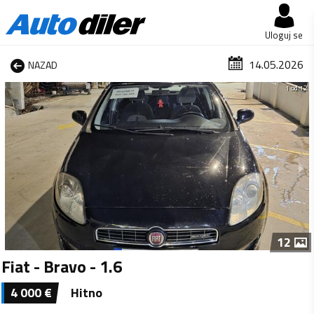
Uloguj se
14.05.2026
NAZAD
1 od 12
12
Fiat - Bravo - 1.6
4 000
€
Hitno