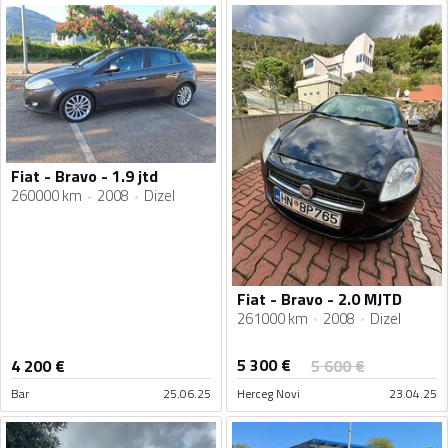
Fiat - Bravo - 1.9 jtd
260000 km
2008
Dizel
Fiat - Bravo - 2.0 MJTD
261000 km
2008
Dizel
5 300
€
4 200
€
5 600
€
Bar
25.06.25
Herceg Novi
23.04.25