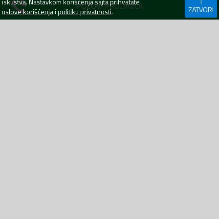
iskustva. Nastavkom korišćenja sajta prihvatate
I
POZOVI PRODAVCA
Jovana Tomaševića 1,
Prijavi se
ZATVORI
uslove korišćenja
i
politiku privatnosti
.
Bar, 85000
Kontakt
Crna Gora
Pomoć
PIB: 03007448
Uslovi korišćenja
+382 (0) 67 312 555
Politika privatnosti
+382 (0) 30 550 099
Prava potrošača
info@autodiler.me
Sigurna trgovina
AutoDiler.me je dio
WebLab Grupe
Copyright
©
2026. Sva prava zadržana.