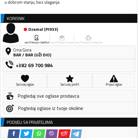
u dobrom stanju, bez ulaganja
KORISNIK
Dzemal
(
PI933
)
verifikovan telefon
verifikovan email
verifikovana lokacija
Crna Gora
BAR
/
BAR (UŽI DIO)
+382 69 700 984
Sačuvaj oglas
Sačuvaj profil
Prijavi oglas
Pogledaj sve oglase prodavca
Pogledaj oglase iz tvoje okoline
PODIJELI SA PRIJATELJIMA