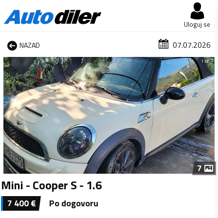
Uloguj se
07.07.2026
NAZAD
1 od 7
7
Mini - Cooper S - 1.6
7 400
€
Po dogovoru