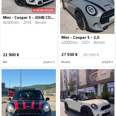
PLAĆEN OGLAS
Mini - Cooper S - JOHN COOPER WORKS
60300 km
2016
Benzin
Mini - Cooper S - 2,0
43000 km
2021
Benzin
27 500
€
22 900
€
28 500
€
Bar
prije 4 h
Budva
prije 8 h