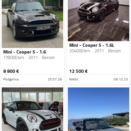
Mini - Cooper S - 1.6L
204000 km
2011
Benzin
Mini - Cooper S - 1.6
178000 km
2011
Benzin
8 800
€
12 500
€
Podgorica
25.07.26
Nikšić
06.12.23