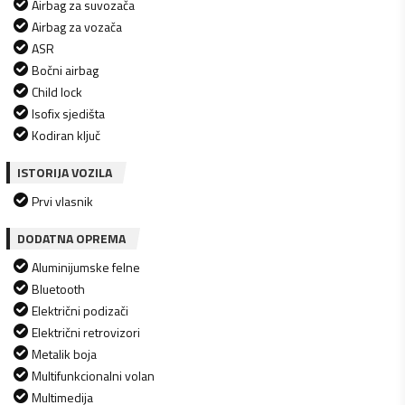
Airbag za suvozača
Airbag za vozača
ASR
Bočni airbag
Child lock
Isofix sjedišta
Kodiran ključ
ISTORIJA VOZILA
Prvi vlasnik
DODATNA OPREMA
Aluminijumske felne
Bluetooth
Električni podizači
Električni retrovizori
Metalik boja
Multifunkcionalni volan
Multimedija