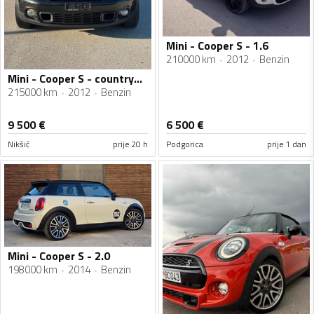
Mini - Cooper S - 1.6
210000 km
2012
Benzin
Mini - Cooper S - countryman cooper s
215000 km
2012
Benzin
9 500
€
6 500
€
Nikšić
prije 20 h
Podgorica
prije 1 dan
Mini - Cooper S - 2.0
198000 km
2014
Benzin