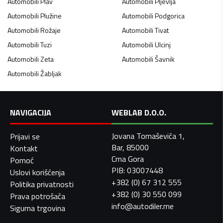
Automobili
Plav
Automobili
Pljevlja
Automobili
Plužine
Automobili
Podgorica
Automobili
Rožaje
Automobili
Tivat
Automobili
Tuzi
Automobili
Ulcinj
Automobili
Zeta
Automobili
Šavnik
Automobili
Žabljak
NAVIGACIJA
WEBLAB D.O.O.
Jovana Tomaševića 1,
Prijavi se
Bar, 85000
Kontakt
Crna Gora
Pomoć
PIB: 03007448
Uslovi korišćenja
+382 (0) 67 312 555
Politika privatnosti
+382 (0) 30 550 099
Prava potrošača
info@autodiler.me
Sigurna trgovina