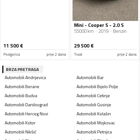
Mini - Cooper S - 2.0 S
55000 km
2019
Benzin
11 500
€
29 500
€
Podgorica
prije 2 dana
Tivat
prije 2 dana
BRZA PRETRAGA
Automobili
Andrijevica
Automobili
Bar
Automobili
Berane
Automobili
Bijelo Polje
Automobili
Budva
Automobili
Cetinje
Automobili
Danilovgrad
Automobili
Gusinje
Automobili
Herceg Novi
Automobili
Kolašin
Automobili
Kotor
Automobili
Mojkovac
Automobili
Nikšić
Automobili
Petnjica