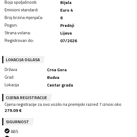
Boja spoljašnosti
:
Bijela
Emisioni standard
:
Euro 4
Broj brzina mjenjača
:
6
Pogon
:
Prednji
Strana volana
:
Lijeva
Registrovan do
:
07/2026
LOKACIJA OGLASA
Država
Crna Gora
Grad
Budva
Lokacija
Centar grada
CIJENA REGISTRACIJE
Cijena registracije za ovo vozilo na premijski razred 7 iznosi oko
279.09
€
SIGURNOST
ABS