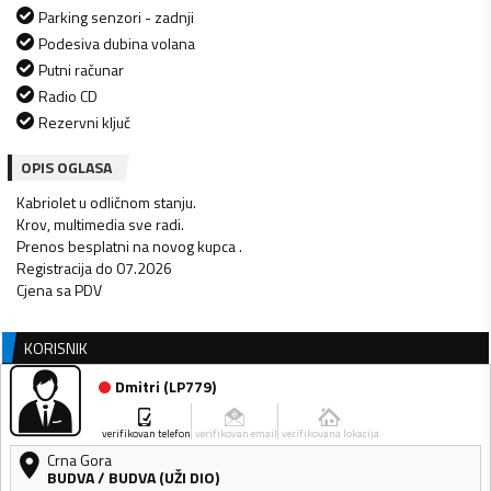
Parking senzori - zadnji
Podesiva dubina volana
Putni računar
Radio CD
Rezervni ključ
OPIS OGLASA
Kabriolet u odličnom stanju.
Krov, multimedia sve radi.
Prenos besplatni na novog kupca .
Registracija do 07.2026
Cjena sa PDV
KORISNIK
Dmitri
(
LP779
)
verifikovan telefon
verifikovan email
verifikovana lokacija
Crna Gora
BUDVA
/
BUDVA (UŽI DIO)