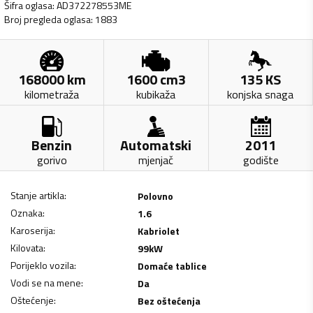
Šifra oglasa
:
AD372278553ME
Broj pregleda oglasa
:
1883
168000
km
1600
cm3
135
KS
kilometraža
kubikaža
konjska snaga
Benzin
Automatski
2011
gorivo
mjenjač
godište
Stanje artikla
:
Polovno
Oznaka
:
1.6
Karoserija
:
Kabriolet
Kilovata
:
99
kW
Porijeklo vozila
:
Domaće tablice
Vodi se na mene
:
Da
Oštećenje
:
Bez oštećenja