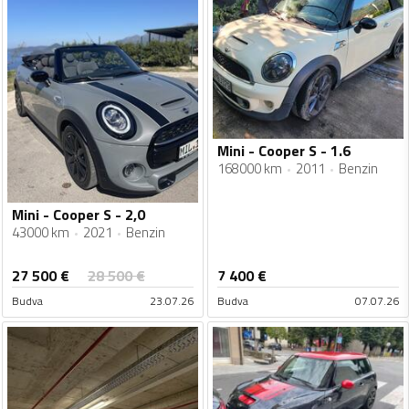
Mini - Cooper S - 1.6
168000 km
2011
Benzin
Mini - Cooper S - 2,0
43000 km
2021
Benzin
27 500
€
28 500
€
7 400
€
Budva
23.07.26
Budva
07.07.26