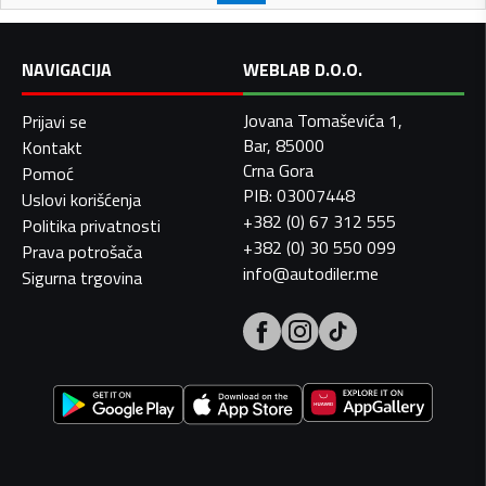
NAVIGACIJA
WEBLAB D.O.O.
Jovana Tomaševića 1,
Prijavi se
Bar, 85000
Kontakt
Crna Gora
Pomoć
PIB: 03007448
Uslovi korišćenja
+382 (0) 67 312 555
Politika privatnosti
+382 (0) 30 550 099
Prava potrošača
info@autodiler.me
Sigurna trgovina