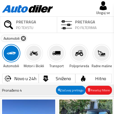
Uloguj se
PRETRAGA
PRETRAGA
PO TEKSTU
PO FILTERIMA
Automobili
Automobili
Motori i Bicikli
Transport
Poljoprivreda
Radne mašine
Novo u 24h
Sniženo
Hitno
Pronađeno
4
Sačuvaj pretragu
Resetuj filtere