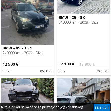
BMW - X5 - 3.0
340000 km
2009
Dizel
BMW - X5 - 3.5d
270000 km
2009
Dizel
12 100
€
12 500
€
13 900
€
Budva
05.08.25
Budva
20.06.25
AutoDiler
koristi kolačiće za pružanje boljeg korisničkog
PRIHVATI
BMW - X5