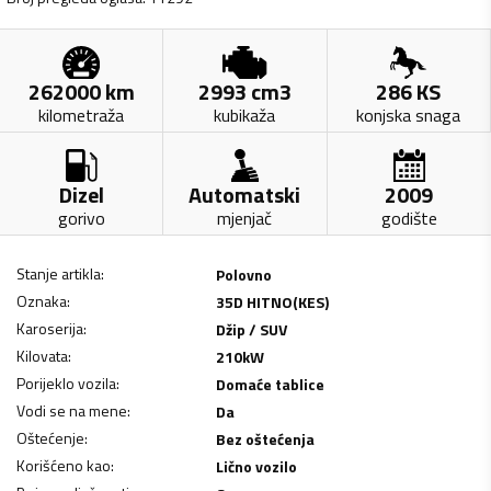
262000
km
2993
cm3
286
KS
kilometraža
kubikaža
konjska snaga
Dizel
Automatski
2009
gorivo
mjenjač
godište
Stanje artikla
:
Polovno
Oznaka
:
35D HITNO(KES)
Karoserija
:
Džip / SUV
Kilovata
:
210
kW
Porijeklo vozila
:
Domaće tablice
Vodi se na mene
:
Da
Oštećenje
:
Bez oštećenja
Korišćeno kao
:
Lično vozilo