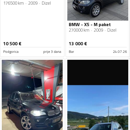
176500 km
2009
Dizel
BMW - X5 - M paket
270000 km
2009
Dizel
10 500
€
13 000
€
Podgorica
prije 3 dana
Bar
24.07.26