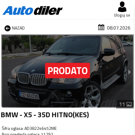
Uloguj se
08.07.2026
NAZAD
1 od 11
11
BMW - X5 - 35D HITNO(KES)
Šifra oglasa
:
AD382246452ME
Broj pregleda oglasa
:
11292