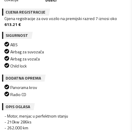
CIJENA REGISTRACIJE
Cijena registracije za ovo vozilo na premijski razred 7 iznosi oko
613.21
€
SIGURNOST
ABS
Airbag za suvozača
Airbag za vozača
Child lock
DODATNA OPREMA
Panorama krov
Radio CD
OPIS OGLASA
- Motor, menjac u perfektnom stanju
- 210kw 286ks
- 262.000 km