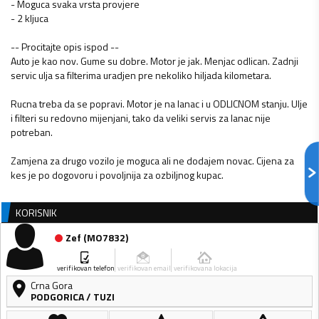
- Moguca svaka vrsta provjere
- 2 kljuca
-- Procitajte opis ispod --
Auto je kao nov. Gume su dobre. Motor je jak. Menjac odlican. Zadnji
servic ulja sa filterima uradjen pre nekoliko hiljada kilometara.
Rucna treba da se popravi. Motor je na lanac i u ODLICNOM stanju. Ulje
i filteri su redovno mijenjani, tako da veliki servis za lanac nije
potreban.
Zamjena za drugo vozilo je moguca ali ne dodajem novac. Cijena za
kes je po dogovoru i povoljnija za ozbiljnog kupac.
KORISNIK
Zef
(
MO7832
)
verifikovan telefon
verifikovan email
verifikovana lokacija
Crna Gora
PODGORICA
/
TUZI