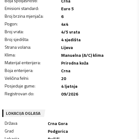
Boja spoljašnosti
:
Crna
Emisioni standard
:
Euro 5
Broj brzina mjenjača
:
6
Pogon
:
4x4
Broj vrata
:
4/5 vrata
Broj sjedišta
:
4 sjedišta
Strana volana
:
Lijeva
Klima
:
Manuelna (A/C) klima
Materijal enterijera
:
Prirodna koža
Boja enterijera
:
Crna
Veličina felni
:
20
Posjeduje gume
:
4 ljetnje
Registrovan do
:
09/2026
LOKACIJA OGLASA
Država
Crna Gora
Grad
Podgorica
Lokacija
Dušići