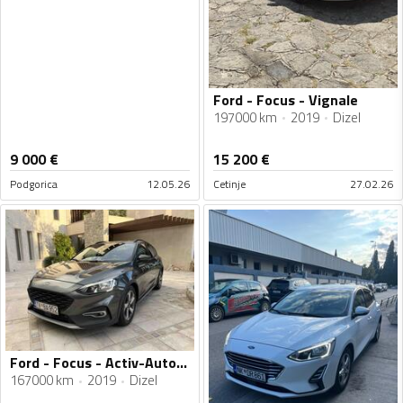
Ford - Focus - Vignale
197000 km
2019
Dizel
9 000
€
15 200
€
Podgorica
12.05.26
Cetinje
27.02.26
Ford - Focus - Activ-Automatik 2.0 tdi
167000 km
2019
Dizel