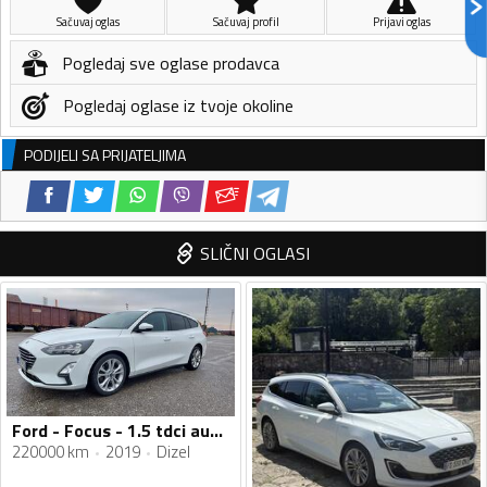
Sačuvaj oglas
Sačuvaj profil
Prijavi oglas
Pogledaj sve oglase prodavca
Pogledaj oglase iz tvoje okoline
PODIJELI SA PRIJATELJIMA
SLIČNI OGLASI
Ford - Focus - 1.5 tdci automatik
220000 km
2019
Dizel