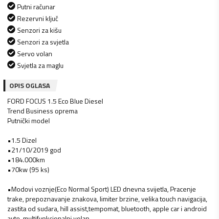
Putni računar
Rezervni ključ
Senzori za kišu
Senzori za svjetla
Servo volan
Svjetla za maglu
OPIS OGLASA
FORD FOCUS 1.5 Eco Blue Diesel
Trend Business oprema
Putnički model
•1.5 Dizel
•21/10/2019 god
•184.000km
•70kw (95 ks)
•Modovi voznje(Eco Normal Sport) LED dnevna svijetla, Pracenje
trake, prepoznavanje znakova, limiter brzine, velika touch navigacija,
zastita od sudara, hill assist,tempomat, bluetooth, apple car i android
auto, multifunkcionalni volan…