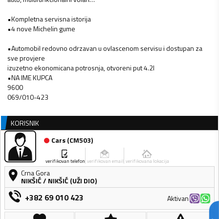
•Kompletna servisna istorija
•4 nove Michelin gume
•Automobil redovno odrzavan u ovlascenom servisu i dostupan za
sve provjere
izuzetno ekonomicana potrosnja, otvoreni put 4.2l
•NA IME KUPCA
9600
069/010-423
KORISNIK
Cars
(
CM503
)
verifikovan telefon
verifikovan email
verifikovana lokacija
Crna Gora
NIKŠIĆ
/
NIKŠIĆ (UŽI DIO)
+382 69 010 423
Aktivan