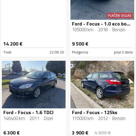
PLAĆEN OGLAS
Ford - Focus - 1.0 eco boost
105000 km
2018
Benzin
14 200
€
9 500
€
Tivat
22.09.25
Podgorica
prije 2 dana
Ford - Focus - 1.6 TDCI
Ford - Focus - 125ks
146400 km
2011
Dizel
170000 km
2012
Benzin
3 900
€
6 300
€
4 800
€