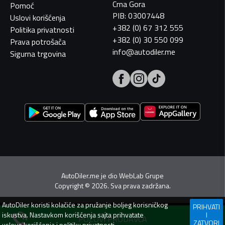
Crna Gora
Pomoć
PIB: 03007448
Uslovi korišćenja
+382 (0) 67 312 555
Politika privatnosti
+382 (0) 30 550 099
Prava potrošača
info@autodiler.me
Sigurna trgovina
AutoDiler.me je dio
WebLab Grupe
Copyright
©
2026. Sva prava zadržana.
AutoDiler
koristi kolačiće za pružanje boljeg korisničkog
PRIHVATI
iskustva. Nastavkom korišćenja sajta prihvatate
I
POZOVI PRODAVCA
ZATVORI
uslove korišćenja
i
politiku privatnosti
.