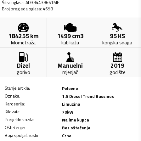
Šifra oglasa
:
AD384438661ME
Broj pregleda oglasa
:
4658
184255
km
1499
cm3
95
KS
kilometraža
kubikaža
konjska snaga
Dizel
Manuelni
2019
gorivo
mjenjač
godište
Stanje artikla
:
Polovno
Oznaka
:
1.5 Diesel Trend Bussines
Karoserija
:
Limuzina
Kilovata
:
70
kW
Porijeklo vozila
:
Na ime kupca
Oštećenje
:
Bez oštećenja
Boja spoljašnosti
:
Crna