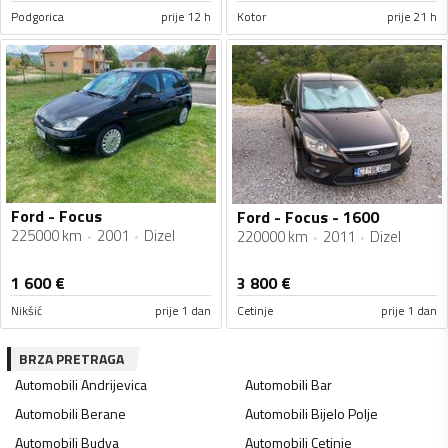
Podgorica
prije 12 h
Kotor
prije 21 h
Ford - Focus
Ford - Focus - 1600
225000 km
2001
Dizel
220000 km
2011
Dizel
1 600
€
3 800
€
Nikšić
prije 1 dan
Cetinje
prije 1 dan
BRZA PRETRAGA
Automobili
Andrijevica
Automobili
Bar
Automobili
Berane
Automobili
Bijelo Polje
Automobili
Budva
Automobili
Cetinje