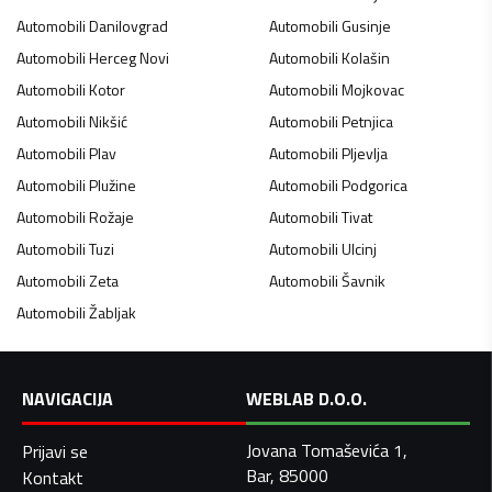
Automobili
Danilovgrad
Automobili
Gusinje
Automobili
Herceg Novi
Automobili
Kolašin
Automobili
Kotor
Automobili
Mojkovac
Automobili
Nikšić
Automobili
Petnjica
Automobili
Plav
Automobili
Pljevlja
Automobili
Plužine
Automobili
Podgorica
Automobili
Rožaje
Automobili
Tivat
Automobili
Tuzi
Automobili
Ulcinj
Automobili
Zeta
Automobili
Šavnik
Automobili
Žabljak
NAVIGACIJA
WEBLAB D.O.O.
Jovana Tomaševića 1,
Prijavi se
Bar, 85000
Kontakt