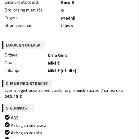
Emisioni standard
:
Euro 6
Broj brzina mjenjača
:
6
Pogon
:
Prednji
Strana volana
:
Lijeva
LOKACIJA OGLASA
Država
Crna Gora
Grad
Nikšić
Lokacija
Nikšić (uži dio)
CIJENA REGISTRACIJE
Cijena registracije za ovo vozilo na premijski razred 7 iznosi oko
262.13
€
SIGURNOST
ABS
Airbag za suvozača
Airbag za vozača