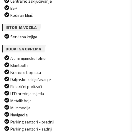
Centralno zaključavanje
ESP
Kodiran ključ
ISTORIJA VOZILA
Servisna knjiga
DODATNA OPREMA
Aluminijumske felne
Bluetooth
Branici u boji auta
Daljinsko zaključavanje
Električni podizači
LED prednja svjetla
Metalik boja
Multimedija
Navigacija
Parking senzori - prednji
Parking senzori - zadnji